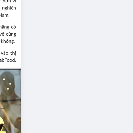
 đơn vị
 nghiên
 Nam.
năng có
về cùng
 không.
vào thị
rabFood.