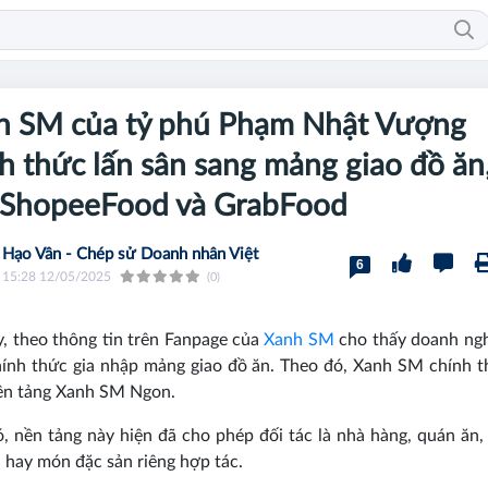
h SM của tỷ phú Phạm Nhật Vượng
h thức lấn sân sang mảng giao đồ ăn,
 ShopeeFood và GrabFood
Hạo Vân - Chép sử Doanh nhân Việt
6
15:28 12/05/2025
(0)
, theo thông tin trên Fanpage của
Xanh SM
cho thấy doanh ngh
ính thức gia nhập mảng giao đồ ăn. Theo đó, Xanh SM chính t
nền tảng Xanh SM Ngon.
, nền tảng này hiện đã cho phép đối tác là nhà hàng, quán ăn,
h hay món đặc sản riêng hợp tác.