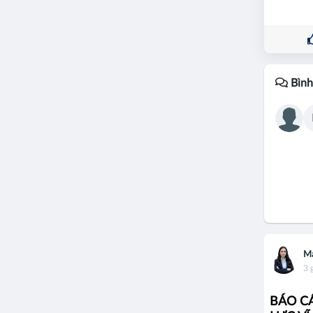
Bình
Ma
3 
BÁO CÁ