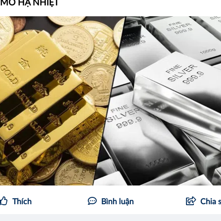
 MÔ HẠ NHIỆT
Thích
Bình luận
Chia 