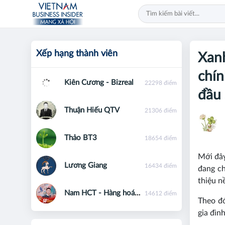
Xếp hạng thành viên
Xan
chín
Kiên Cương - Bizreal
22298 điểm
đầu
Thuận Hiếu QTV
21306 điểm
Thảo BT3
18654 điểm
Mới đây
Lương Giang
16434 điểm
đang ch
thiệu 
Nam HCT - Hàng hoá phái sinh - 0867091553
14612 điểm
Theo đó
gia đìn