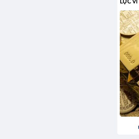
LỰC VĨ