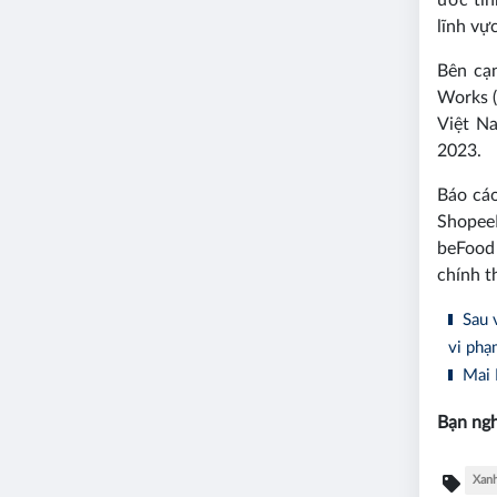
lĩnh vự
Bên cạ
Works (
Việt N
2023.
Báo cáo
Shopee
beFood 
chính t
Sau v
vi phạ
Mai L
Bạn ngh
Xan