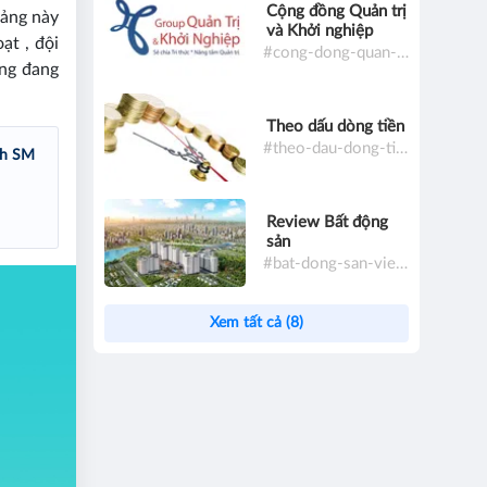
Cộng đồng Quản trị
tảng này
và Khởi nghiệp
ạt , đội
#cong-dong-quan-tri-va-khoi-nghiep
àng đang
Theo dấu dòng tiền
#theo-dau-dong-tien
nh SM
Review Bất động
sản
#bat-dong-san-viet-nam
Xem tất cả (8)