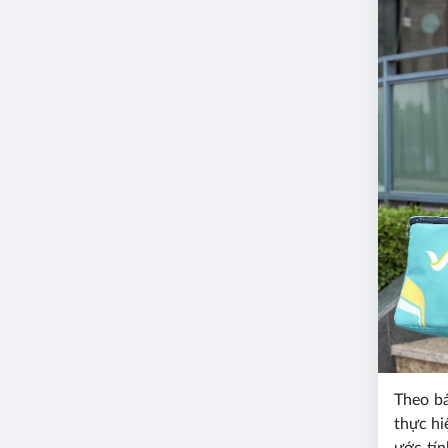
Theo b
thực hi
ước tí