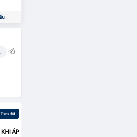
ấu
Theo dõi
 KHI ÁP