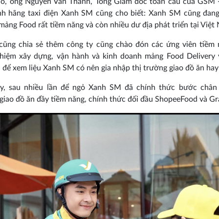
đó, ông Nguyễn Văn Thanh, Tổng Giám đốc toàn cầu của GSM -
nh hãng taxi điện Xanh SM cũng cho biết: Xanh SM cũng đang
mảng Food rất tiềm năng và còn nhiều dư địa phát triển tại Việt
 cũng chia sẻ thêm công ty cũng chào đón các ứng viên tiềm 
ghiệm xây dựng, vận hành và kinh doanh mảng Food Delivery 
i để xem liệu Xanh SM có nên gia nhập thị trường giao đồ ăn hay
y, sau nhiều lần để ngỏ Xanh SM đã chính thức bước chân 
giao đồ ăn đầy tiềm năng, chính thức đối đầu ShopeeFood và G