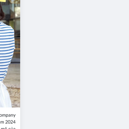
Company
năm 2024
 mẽ của