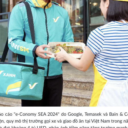
áo cáo "e-Conomy SEA 2024" do Google, Temasek và Bain & 
ện, quy mô thị trường gọi xe và giao đồ ăn tại Việt Nam trong 
nh đạt khoảng 4 tỷ USD, phản ánh tiềm năng tăng trưởng mạnh