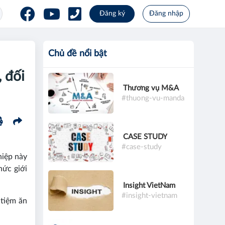
Đăng ký
Đăng nhập
Chủ đề nổi bật
 đối
Thương vụ M&A
#thuong-vu-manda
CASE STUDY
#case-study
iệp này
hức giới
Insight VietNam
#insight-vietnam
 tiệm ăn