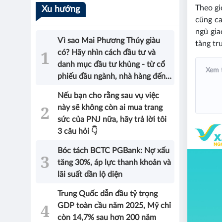
Theo gi
Xu hướng
cũng ca
ngũ gia
Vì sao Mai Phương Thúy giàu
tăng tr
có? Hãy nhìn cách đầu tư và
danh mục đầu tư khủng - từ cổ
Xem 
phiếu đầu ngành, nhà hàng đến
bất động sản của Hoa hậu sẽ có
Nếu bạn cho rằng sau vụ việc
được câu trả lời!
này sẽ không còn ai mua trang
sức của PNJ nữa, hãy trả lời tôi
3 câu hỏi 👇
Bóc tách BCTC PGBank: Nợ xấu
tăng 30%, áp lực thanh khoản và
lãi suất dần lộ diện
Trung Quốc dẫn đầu tỷ trọng
GDP toàn cầu năm 2025, Mỹ chỉ
còn 14,7% sau hơn 200 năm