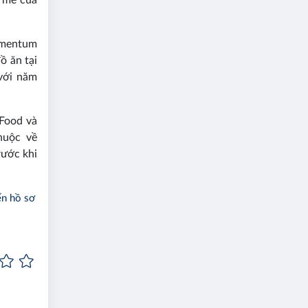
omentum
ồ ăn tại
với năm
bFood và
huộc về
rước khi
ển hồ sơ