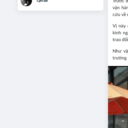
Qkhai
Trước 
vận hà
cứu về 
Vị này
kinh n
trao đổ
Như vậ
trường 