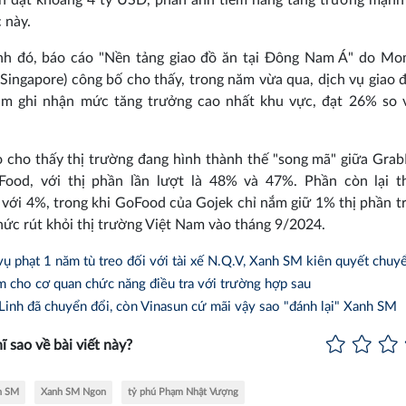
c này.
nh đó, báo cáo "Nền tảng giao đồ ăn tại Đông Nam Á" do M
Singapore) công bố cho thấy, trong năm vừa qua, dịch vụ giao đ
am ghi nhận mức tăng trưởng cao nhất khu vực, đạt 26% so 
 cho thấy thị trường đang hình thành thế "song mã" giữa Gra
Food, với thị phần lần lượt là 48% và 47%. Phần còn lại t
với 4%, trong khi GoFood của Gojek chỉ nắm giữ 1% thị phần t
hức rút khỏi thị trường Việt Nam vào tháng 9/2024.
ụ phạt 1 năm tù treo đối với tài xế N.Q.V, Xanh SM kiên quyết chuy
m cho cơ quan chức năng điều tra với trường hợp sau
inh đã chuyển đổi, còn Vinasun cứ mãi vậy sao "đánh lại" Xanh SM
ĩ sao về bài viết này?
h SM
Xanh SM Ngon
tỷ phú Phạm Nhật Vượng