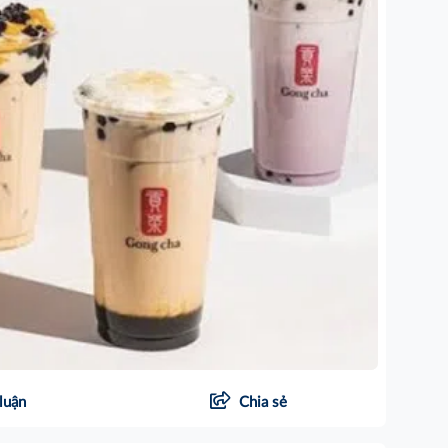
luận
Chia sẻ