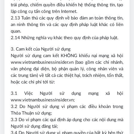
trái phép, chiếm quyền điều khiển hệ thống thông tin, tạo
lập công cụ tấn công trên Internet.
2.13 Tuân thủ các quy định về bảo đảm an toàn thông tin,
an ninh thông tin và các quy định pháp luật khác có liên
quan.
2.14 Những nghĩa vụ khác theo quy định của pháp luật.
3. Cam kết của Người sử dụng
Người sử dụng cam kết KHÔNG khiếu nại mạng xã hội
www.vietnambusinessinsider.vn (bao gồm các chi nhánh,
văn phòng đại diện, bộ phận quản lý, công nhân viên và
các trung tâm) về tất cả các thiệt hại, trách nhiệm, tổn thất,
hoặc các chi phí tới từ:
3.1 Việc Người sử dụng mạng xã hội
www.vietnambusinessinsider.vn;
3.2 Do Người sử dụng vi phạm các điều khoản trong
Thỏa Thuận sử dụng;
3.3 Do vi phạm các qui định áp dụng cho các nội dung mà
Người sử dụng đăng tải;
3.4 Do Người sử dụng vi phạm quyền của bất kỳ bên thứ