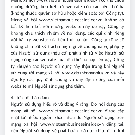
Mạng xã hội www.vietnambusinessinsider.vn có thể chứa
những đường liên kết tới website của các bên thứ ba
(không thuộc quyền sở hữu hoặc kiểm soát bởi Công ty).
Mạng xã hội www.vietnambusinessinsider.vn không có
bất kỳ liên kết với những website này do vậy Công ty
không chịu trách nhiệm về nội dung, các qui định riêng
với bất kỳ website của bên thứ ba nào. Công ty cũng sẽ
không chịu bất kỳ trách nhiệm gì về các nghĩa vụ pháp lý
của Người sử dụng (nếu có) phát sinh từ việc Người sử
dụng dùng các website của bên thứ ba này. Do vậy, Công
ty khuyến cáo Người sử dụng hãy thậ̣n trọng khi Người
sử dụng rời mạng xã hội www.doanhnhanplus.vn và hãy
đọc kỹ các quy định chung và quy định riêng của mỗi
website mà Người sử dụng ghé thăm.
4. Từ chối bảo đảm
Người sử dụng hiểu rõ và đồng ý rằng: Do nội dung của
mạng xã hội www.vietnambusinessinsider.vn được cập
nhật từ nhiều nguồn khác nhau do Người sử dụng trên
mạng xã hội www.vietnambusinessinsider.vn đăng tải,
nên Người sử dụng sẽ phải hoàn toàn tự chịu rủi ro khi