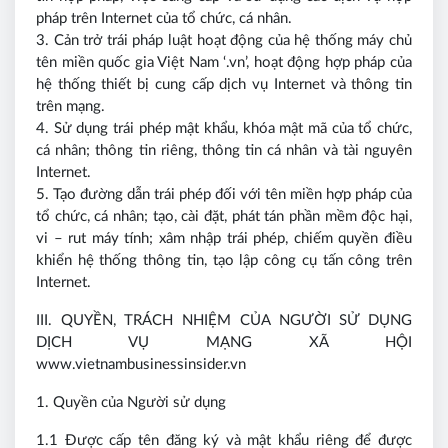
pháp trên Internet của tổ chức, cá nhân.
3. Cản trở trái pháp luật hoạt động của hệ thống máy chủ
tên miền quốc gia Việt Nam ‘.vn’, hoạt động hợp pháp của
hệ thống thiết bị cung cấp dịch vụ Internet và thông tin
trên mạng.
4. Sử dụng trái phép mật khẩu, khóa mật mã của tổ chức,
cá nhân; thông tin riêng, thông tin cá nhân và tài nguyên
Internet.
5. Tạo đường dẫn trái phép đối với tên miền hợp pháp của
tổ chức, cá nhân; tạo, cài đặt, phát tán phần mềm độc hại,
vi – rut máy tính; xâm nhập trái phép, chiếm quyền điều
khiển hệ thống thông tin, tạo lập công cụ tấn công trên
Internet.
III. QUYỀN, TRÁCH NHIỆM CỦA NGƯỜI SỬ DỤNG
DỊCH VỤ MẠNG XÃ HỘI
www.vietnambusinessinsider.vn
1. Quyền của Người sử dụng
1.1 Được cấp tên đăng ký và mật khẩu riêng để được