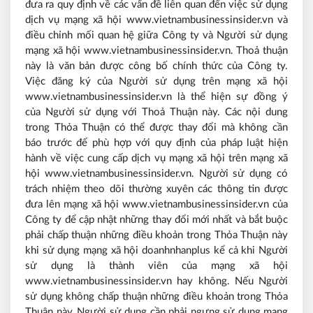
đưa ra quy định về các vấn đề liên quan đến việc sử dụng
dịch vụ mạng xã hội www.vietnambusinessinsider.vn và
điều chỉnh mối quan hệ giữa Công ty và Người sử dụng
mạng xã hội www.vietnambusinessinsider.vn. Thoả thuận
này là văn bản được công bố chính thức của Công ty.
Việc đăng ký của Người sử dụng trên mạng xã hội
www.vietnambusinessinsider.vn là thể hiện sự đồng ý
của Người sử dụng với Thoả Thuận này. Các nội dung
trong Thỏa Thuận có thể được thay đổi mà không cần
báo trước để phù hợp với quy định của pháp luật hiện
hành về việc cung cấp dịch vụ mạng xã hội trên mạng xã
hội www.vietnambusinessinsider.vn. Người sử dụng có
trách nhiệm theo dõi thường xuyên các thông tin được
đưa lên mạng xã hội www.vietnambusinessinsider.vn của
Công ty để cập nhật những thay đổi mới nhất và bắt buộc
phải chấp thuận những điều khoản trong Thỏa Thuận này
khi sử dụng mạng xã hội doanhnhanplus kể cả khi Người
sử dụng là thành viên của mạng xã hội
www.vietnambusinessinsider.vn hay không. Nếu Người
sử dụng không chấp thuận những điều khoản trong Thỏa
Thuận này, Người sử dụng cần phải ngưng sử dụng mạng