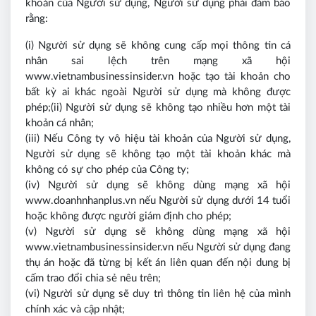
khoản của Người sử dụng, Người sử dụng phải đảm bảo
rằng:
(i) Người sử dụng sẽ không cung cấp mọi thông tin cá
nhân sai lệch trên mạng xã hội
www.vietnambusinessinsider.vn hoặc tạo tài khoản cho
bất kỳ ai khác ngoài Người sử dụng mà không được
phép;(ii) Người sử dụng sẽ không tạo nhiều hơn một tài
khoản cá nhân;
(iii) Nếu Công ty vô hiệu tài khoản của Người sử dụng,
Người sử dụng sẽ không tạo một tài khoản khác mà
không có sự cho phép của Công ty;
(iv) Người sử dụng sẽ không dùng mạng xã hội
www.doanhnhanplus.vn nếu Người sử dụng dưới 14 tuổi
hoặc không được người giám định cho phép;
(v) Người sử dụng sẽ không dùng mạng xã hội
www.vietnambusinessinsider.vn nếu Người sử dụng đang
thụ án hoặc đã từng bị kết án liên quan đến nội dung bị
cấm trao đổi chia sẻ nêu trên;
(vi) Người sử dụng sẽ duy trì thông tin liên hệ của mình
chính xác và cập nhật;