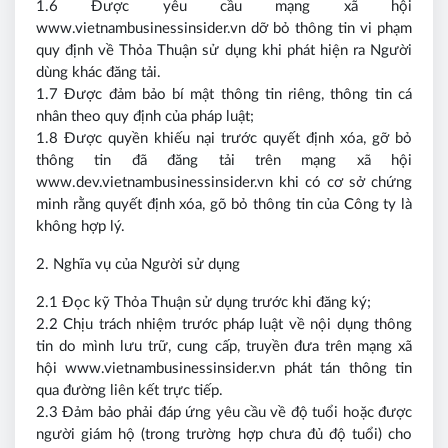
1.6 Được yêu cầu mạng xã hội
www.vietnambusinessinsider.vn dỡ bỏ thông tin vi phạm
quy định về Thỏa Thuận sử dụng khi phát hiện ra Người
dùng khác đăng tải.
1.7 Được đảm bảo bí mật thông tin riêng, thông tin cá
nhân theo quy định của pháp luật;
1.8 Được quyền khiếu nại trước quyết định xóa, gỡ bỏ
thông tin đã đăng tải trên mạng xã hội
www.dev.vietnambusinessinsider.vn khi có cơ sở chứng
minh rằng quyết định xóa, gõ bỏ thông tin của Công ty là
không hợp lý.
2. Nghĩa vụ của Người sử dụng
2.1 Đọc kỹ Thỏa Thuận sử dụng trước khi đăng ký;
2.2 Chịu trách nhiệm trước pháp luật về nội dụng thông
tin do mình lưu trữ, cung cấp, truyền đưa trên mạng xã
hội www.vietnambusinessinsider.vn phát tán thông tin
qua đường liên kết trực tiếp.
2.3 Đảm bảo phải đáp ứng yêu cầu về độ tuổi hoặc được
người giám hộ (trong trường hợp chưa đủ độ tuổi) cho