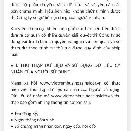
được bộ phận chuyên trách kiểm tra, và sẽ yêu cầu các
bên chứng minh. Nếu bên nào không chứng minh được
thì Công ty sẽ gỡ bỏ nội dung của người vi phạm.
Khi việc khiếu nại, khiếu kiện giữa các bên nêu trên được
đưa ra cơ quan có thẩm quyền giải quyết thì Công ty sẽ
đóng vai trò là bên có quyền và nghĩa vụ liên quan và sẽ
tham dự theo trình tự thủ tục được quy định của pháp
luật.
VIII. THU THẬP DỮ LIỆU VÀ SỬ DỤNG DỮ LIỆU CÁ
NHÂN CỦA NGƯỜI SỬ DỤNG
Mạng xã hội www.vietnambusinessinsider.vn có thực
hiện việc thu thập dữ liệu cá nhân của Người sử dụng.
Dữ liệu cá nhân mà www.vietnambusinessinsider.vn thu
thập bao gồm những thông tin cơ bản sau:
• Tên đăng ký;
• Ngày tháng năm sinh
• Số chứng minh nhân dân, ngày cấp, nơi cấp