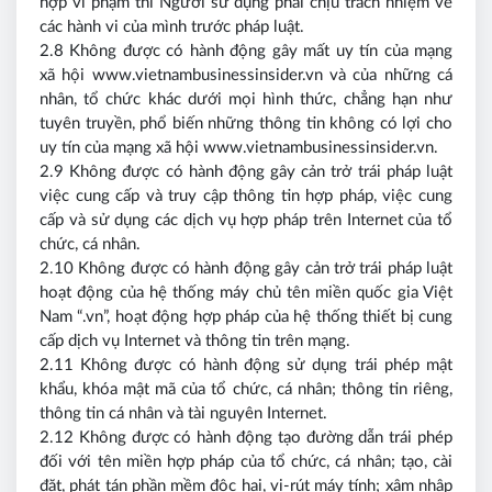
hợp vi phạm thì Người sử dụng phải chịu trách nhiệm về
các hành vi của mình trước pháp luật.
2.8 Không được có hành động gây mất uy tín của mạng
xã hội www.vietnambusinessinsider.vn và của những cá
nhân, tổ chức khác dưới mọi hình thức, chẳng hạn như
tuyên truyền, phổ biến những thông tin không có lợi cho
uy tín của mạng xã hội www.vietnambusinessinsider.vn.
2.9 Không được có hành động gây cản trở trái pháp luật
việc cung cấp và truy cập thông tin hợp pháp, việc cung
cấp và sử dụng các dịch vụ hợp pháp trên Internet của tổ
chức, cá nhân.
2.10 Không được có hành động gây cản trở trái pháp luật
hoạt động của hệ thống máy chủ tên miền quốc gia Việt
Nam “.vn”, hoạt động hợp pháp của hệ thống thiết bị cung
cấp dịch vụ Internet và thông tin trên mạng.
2.11 Không được có hành động sử dụng trái phép mật
khẩu, khóa mật mã của tổ chức, cá nhân; thông tin riêng,
thông tin cá nhân và tài nguyên Internet.
2.12 Không được có hành động tạo đường dẫn trái phép
đối với tên miền hợp pháp của tổ chức, cá nhân; tạo, cài
đặt, phát tán phần mềm độc hại, vi-rút máy tính; xâm nhập