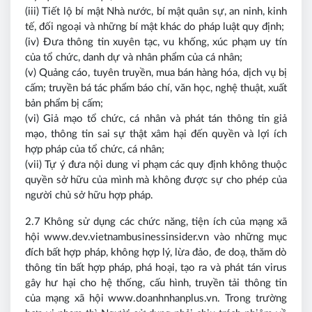
(iii) Tiết lộ bí mật Nhà nước, bí mật quân sự, an ninh, kinh
tế, đối ngoại và những bí mật khác do pháp luật quy định;
(iv) Đưa thông tin xuyên tạc, vu khống, xúc phạm uy tín
của tổ chức, danh dự và nhân phẩm của cá nhân;
(v) Quảng cáo, tuyên truyền, mua bán hàng hóa, dịch vụ bị
cấm; truyền bá tác phẩm báo chí, văn học, nghệ thuật, xuất
bản phẩm bị cấm;
(vi) Giả mạo tổ chức, cá nhân và phát tán thông tin giả
mạo, thông tin sai sự thật xâm hại đến quyền và lợi ích
hợp pháp của tổ chức, cá nhân;
(vii) Tự ý đưa nội dung vi phạm các quy định không thuộc
quyền sở hữu của mình mà không được sự cho phép của
người chủ sở hữu hợp pháp.
2.7 Không sử dụng các chức năng, tiện ích của mạng xã
hội www.dev.vietnambusinessinsider.vn vào những mục
đích bất hợp pháp, không hợp lý, lừa đảo, đe doạ, thăm dò
thông tin bất hợp pháp, phá hoại, tạo ra và phát tán virus
gây hư hại cho hệ thống, cấu hình, truyền tải thông tin
của mạng xã hội www.doanhnhanplus.vn. Trong trường