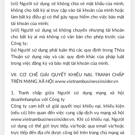
(vii) Người sử dụng sẽ không chia sẻ mật khẩu của mình,
không cho bất kỳ ai truy cập vào tài khoản của mình hoặc
làm bất kỳ điều gì có thể gây nguy hiểm cho việc bảo mật
tài khoản của mình;
(viii) Người sử dụng sẽ không chuyển nhượng tài khoản
cho bất kỳ ai mà không có văn bản cho phép trước của
Công ty;
(ix) Người sử dụng phải tuân thủ các quy định trong Thỏa
Thuận sử dụng này và các quy định khác của pháp luật
trong việc đăng ký và bảo mật tài khoản của mình.
VII. CƠ CHẾ GIẢI QUYẾT KHIẾU NẠI, TRANH CHẤP
TRÊN MẠNG XÃ HỘI www.vietnambusinessinsider.vn
1. Tranh chấp giữa Người sử dụng mạng xã hội
doanhnhanplus với Công ty
Công ty cam kết sẽ giải quyết mọi khiếu nại, khiếu kiện
(nếu có) liên quan đến việc cung cấp dịch vụ mạng xã hội
www.vietnambusinessinsider.vn. Khi có khiếu nại, Người
sử dụng có thể gửi trực tiếp, và/hoặc qua email và/hoặc
trực tiếp đến địa chỉ được công bố trên trang chủ mạng xã