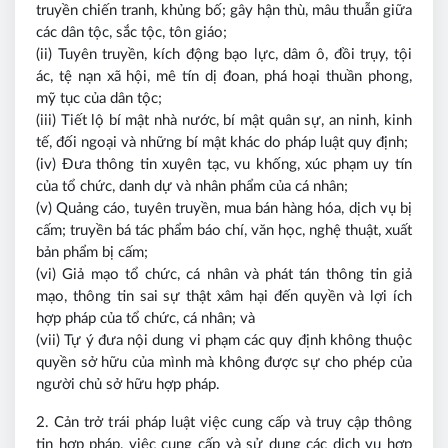
truyền chiến tranh, khủng bố; gây hận thù, mâu thuẫn giữa
các dân tộc, sắc tộc, tôn giáo;
(ii) Tuyên truyền, kích động bạo lực, dâm ô, đồi trụy, tội
ác, tệ nạn xã hội, mê tín dị đoan, phá hoại thuần phong,
mỹ tục của dân tộc;
(iii) Tiết lộ bí mật nhà nước, bí mật quân sự, an ninh, kinh
tế, đối ngoại và những bí mật khác do pháp luật quy định;
(iv) Đưa thông tin xuyên tạc, vu khống, xúc phạm uy tín
của tổ chức, danh dự và nhân phẩm của cá nhân;
(v) Quảng cáo, tuyên truyền, mua bán hàng hóa, dịch vụ bị
cấm; truyền bá tác phẩm báo chí, văn học, nghệ thuật, xuất
bản phẩm bị cấm;
(vi) Giả mạo tổ chức, cá nhân và phát tán thông tin giả
mạo, thông tin sai sự thật xâm hại đến quyền và lợi ích
hợp pháp của tổ chức, cá nhân; và
(vii) Tự ý đưa nội dung vi phạm các quy định không thuộc
quyền sở hữu của mình mà không được sự cho phép của
người chủ sở hữu hợp pháp.
2. Cản trở trái pháp luật việc cung cấp và truy cập thông
tin hợp pháp, việc cung cấp và sử dụng các dịch vụ hợp