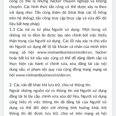
công có thể là những hacker chuyên nghiệp và không
chuyên. Các hình thức tấn công có thể được xảy ra theo
vài dạng như: Tấn công thăm dò (khai thác các lỗ hổng
trên hệ thống), tấn công truy cập (truy cập và sửa đổi dữ
liệu bất hợp pháp).
1.3 Các rủi ro từ phía Người sử dụng: Một trong số
những rủi ro tiềm ẩn được tạo nên chính bởi việc thiếu
thận trọng của Người sử dụng. Các lỗi này xảy ra chủ yếu
do Người sử dụng để lộ tài khoản cá nhân của mình trên
mạng xã hội www.vietnambusinessinsider.vn, hacker
hoặc bất kỳ kẻ xấu nào cũng có thể dễ dàng đánh cắp và
thực hiện các hành vi chỉnh sửa, xóa, đăng tải các nội
dung xấu, vi phạm nội quy của cộng đồng trang mạng xã
hội www.vietnambusinessinsider.vn.
2. Các vấn đề khác khi lưu trữ, chia sẻ thông tin:
Ngoài những nguồn rủi ro thông tin mà Người sử dụng
đăng tải bị lấy cắp, chỉnh sửa, xóa dữ liệu, Người sử dụng
cũng hiểu rõ việc thông tin đã đăng tải của Người sử
dụng có thể đối diện với những tình huống khác khi
thông tin đó được lưu trữ, chia sẻ trên mạng xã hội