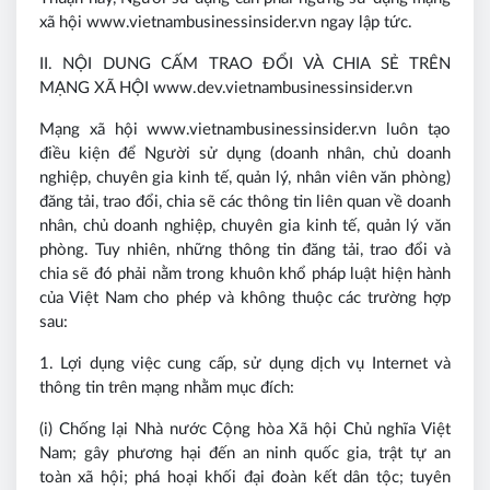
xã hội www.vietnambusinessinsider.vn ngay lập tức.
II. NỘI DUNG CẤM TRAO ĐỔI VÀ CHIA SẺ TRÊN
MẠNG XÃ HỘI www.dev.vietnambusinessinsider.vn
Mạng xã hội www.vietnambusinessinsider.vn luôn tạo
điều kiện để Người sử dụng (doanh nhân, chủ doanh
nghiệp, chuyên gia kinh tế, quản lý, nhân viên văn phòng)
đăng tải, trao đổi, chia sẽ các thông tin liên quan về doanh
nhân, chủ doanh nghiệp, chuyên gia kinh tế, quản lý văn
phòng. Tuy nhiên, những thông tin đăng tải, trao đổi và
chia sẽ đó phải nằm trong khuôn khổ pháp luật hiện hành
của Việt Nam cho phép và không thuộc các trường hợp
sau:
1. Lợi dụng việc cung cấp, sử dụng dịch vụ Internet và
thông tin trên mạng nhằm mục đích:
(i) Chống lại Nhà nước Cộng hòa Xã hội Chủ nghĩa Việt
Nam; gây phương hại đến an ninh quốc gia, trật tự an
toàn xã hội; phá hoại khối đại đoàn kết dân tộc; tuyên