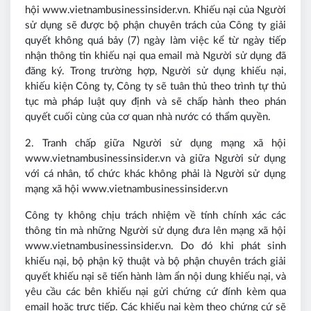
hội www.vietnambusinessinsider.vn. Khiếu nại của Người
sử dụng sẽ được bộ phận chuyên trách của Công ty giải
quyết không quá bảy (7) ngày làm việc kể từ ngày tiếp
nhận thông tin khiếu nại qua email mà Người sử dụng đã
đăng ký. Trong trường hợp, Người sử dụng khiếu nại,
khiếu kiện Công ty, Công ty sẽ tuân thủ theo trình tự thủ
tục mà pháp luật quy định và sẽ chấp hành theo phán
quyết cuối cùng của cơ quan nhà nước có thẩm quyền.
2. Tranh chấp giữa Người sử dụng mạng xã hội
www.vietnambusinessinsider.vn và giữa Người sử dụng
với cá nhân, tổ chức khác không phải là Người sử dụng
mạng xã hội www.vietnambusinessinsider.vn
Công ty không chịu trách nhiệm về tính chính xác các
thông tin mà những Người sử dụng đưa lên mạng xã hội
www.vietnambusinessinsider.vn. Do đó khi phát sinh
khiếu nại, bộ phận kỹ thuật và bộ phận chuyên trách giải
quyết khiếu nại sẽ tiến hành làm ẩn nội dung khiếu nại, và
yêu cầu các bên khiếu nại gửi chứng cứ đính kèm qua
email hoặc trực tiếp. Các khiếu nại kèm theo chứng cứ sẽ