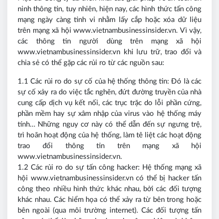
ninh thông tin, tuy nhiên, hiện nay, các hình thức tấn công
mạng ngày càng tinh vi nhằm lấy cắp hoặc xóa dữ liệu
trên mạng xã hội www.vietnambusinessinsider.vn. Vì vậy,
các thông tin người dùng trên mạng xã hội
www.vietnambusinessinsider.vn khi lưu trữ, trao đổi và
chia sẻ có thể gặp các rủi ro từ các nguồn sau:
1.1 Các rủi ro do sự cố của hệ thống thông tin: Đó là các
sự cố xảy ra do việc tắc nghẽn, đứt đường truyền của nhà
cung cấp dịch vụ kết nối, các trục trặc do lỗi phần cứng,
phần mềm hay sự xâm nhập của virus vào hệ thống máy
tính… Những nguy cơ này có thể dẫn đến sự ngưng trệ,
trì hoãn hoạt động của hệ thống, làm tê liệt các hoạt động
trao đổi thông tin trên mạng xã hội
www.vietnambusinessinsider.vn.
1.2 Các rủi ro do sự tấn công hacker: Hệ thống mạng xã
hội www.vietnambusinessinsider.vn có thể bị hacker tấn
công theo nhiều hình thức khác nhau, bởi các đối tượng
khác nhau. Các hiểm họa có thể xảy ra từ bên trong hoặc
bên ngoài (qua môi trường internet). Các đối tượng tấn