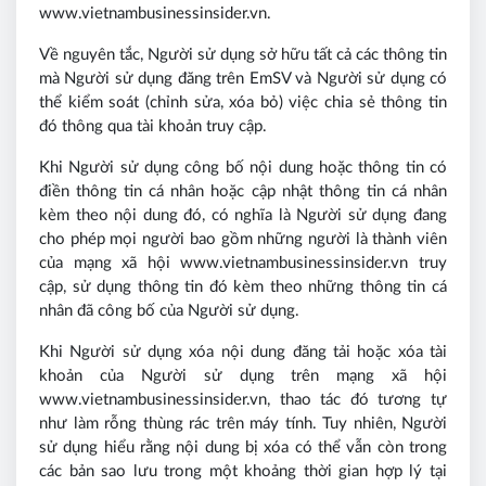
www.vietnambusinessinsider.vn.
Về nguyên tắc, Người sử dụng sở hữu tất cả các thông tin
mà Người sử dụng đăng trên EmSV và Người sử dụng có
thể kiểm soát (chỉnh sửa, xóa bỏ) việc chia sẻ thông tin
đó thông qua tài khoản truy cập.
Khi Người sử dụng công bố nội dung hoặc thông tin có
điền thông tin cá nhân hoặc cập nhật thông tin cá nhân
kèm theo nội dung đó, có nghĩa là Người sử dụng đang
cho phép mọi người bao gồm những người là thành viên
của mạng xã hội www.vietnambusinessinsider.vn truy
cập, sử dụng thông tin đó kèm theo những thông tin cá
nhân đã công bố của Người sử dụng.
Khi Người sử dụng xóa nội dung đăng tải hoặc xóa tài
khoản của Người sử dụng trên mạng xã hội
www.vietnambusinessinsider.vn, thao tác đó tương tự
như làm rỗng thùng rác trên máy tính. Tuy nhiên, Người
sử dụng hiểu rằng nội dung bị xóa có thể vẫn còn trong
các bản sao lưu trong một khoảng thời gian hợp lý tại