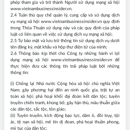
phép tham gia và trở thành Người sử dụng mạng xã hội
www.vietnambusinessinsider.vn.
2.4 Tuân thủ quy chế quản lý, cung cấp và sử dụng dịch
vụ mạng xã hội www.vietnambusinessinsider.vn quy định
trong Thỏa Thuận sử dụng này và các quy định của pháp
luật có liên quan về việc sử dụng dịch vụ mạng xã hội;
2.5 Tự bảo mật và lưu trữ thông tin sử dụng dịch vụ dưới
tên đăng ký, mật khẩu và hộp thư điện tử của mình;
2.6 Thông báo kịp thời cho Công ty những hành vi lợi
dụng mạng xã hội www.vietnambusinessinsider.vn để
thực hiện đưa các thông tin trái pháp luật bởi những
thông tin:
(i) Chống lại Nhà nước Cộng hòa xã hội chủ nghĩa Việt
Nam; gây phương hại đến an ninh quốc gia, trật tự an
toàn xã hội; phá hoại khối đại đoàn kết dân tộc; tuyên
truyền chiến tranh, khủng bố; gây hận thù, mâu thuẫn giữa
các dân tộc, sắc tộc, tôn giáo;
(ii) Tuyên truyền, kích động bạo lực, dâm ô, đồi trụy, tội
ác, tệ nạn xã hội, mê tín dị đoan, phá hoại thuần phong,
mỹ tục của dân tộc;