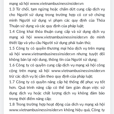
mạng xã hội www.vietnambusinessinsider.vn
1.3 Từ chối, tạm ngừng hoặc chấm dứt cung cấp dịch vụ
cho Người sử dụng trong trường hợp có cơ sở chứng
minh Người sử dụng vi phạm các quy định của Thỏa
Thuận sử dụng và các quy định của pháp luật;
1.4 Công khai thỏa thuận cung cấp và sử dụng dịch vụ
mạng xã hội www.vietnambusinessinsider.vn do mình
thiết lập và yêu cầu Người sử dụng phải tuân thủ;
1.5 Công ty có quyền thương mại hóa dịch vụ trên mạng
xã hội www.vietnambusinessinsider.vn nhưng tuyệt đối
không bán lại nội dung, thông tin của Người sử dụng;
1.6 Công ty có quyền cung cấp dịch vụ mạng xã hội công
cộng trên mạng xã hội www.vietnambusinessinsider.vn
trừ các dịch vụ bị cấm theo quy định của pháp luật;
1.7 Công ty có quyền nâng cấp hệ thống để phục vụ tốt
hơn. Quá trình nâng cấp có thể làm gián đoạn việc sử
dụng dịch vụ hoặc chất lượng dịch vụ không đảm bảo
trong thời điểm nâng cấp;
1.8 Trong trường hợp hoạt động của dich vụ mạng xã hội
www.vietnambusinessinsider.vn không hiệu quả, Công ty