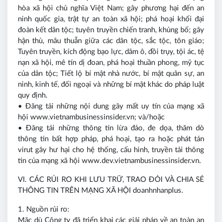
hòa xã hội chủ nghĩa Việt Nam; gây phương hại đến an
ninh quốc gia, trật tự an toàn xã hội; phá hoại khối đại
đoàn kết dân tộc; tuyên truyền chiến tranh, khủng bố; gây
hận thù, mâu thuẫn giữa các dân tộc, sắc tộc, tôn giáo;
Tuyên truyền, kích động bạo lực, dâm ô, đồi trụy, tội ác, tệ
nạn xã hội, mê tín dị đoan, phá hoại thuần phong, mỹ tục
của dân tộc; Tiết lộ bí mật nhà nước, bí mật quân sự, an
ninh, kinh tế, đối ngoại và những bí mật khác do pháp luật
quy định.
• Đăng tải những nội dung gây mất uy tín của mạng xã
hội www.vietnambusinessinsider.vn; và/hoặc
• Đăng tải những thông tin lừa đảo, đe dọa, thăm dò
thông tin bất hợp pháp, phá hoại, tạo ra hoặc phát tán
virut gây hư hại cho hệ thống, cấu hình, truyền tải thông
tin của mạng xã hội www.dev.vietnambusinessinsider.vn.
VI. CÁC RỦI RO KHI LƯU TRỮ, TRAO ĐỎI VÀ CHIA SẺ
THÔNG TIN TRÊN MẠNG XÃ HỘI doanhnhanplus.
1. Nguồn rủi ro:
Mặc dù Công ty đã triển khai các giải pháp về an toàn an