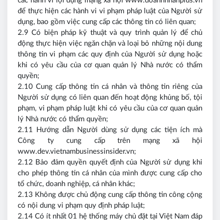
các hành vi lợi dụng mạng xã hội www.doanhnhanplus.vn
để thực hiện các hành vi vi phạm pháp luật của Người sử
dụng, bao gồm việc cung cấp các thông tin có liên quan;
2.9 Có biện pháp kỹ thuật và quy trình quản lý để chủ
động thực hiện việc ngăn chặn và loại bỏ những nội dung
thông tin vi phạm các quy định của Người sử dụng hoặc
khi có yêu cầu của cơ quan quản lý Nhà nước có thẩm
quyền;
2.10 Cung cấp thông tin cá nhân và thông tin riêng của
Người sử dụng có liên quan đến hoạt động khủng bố, tội
phạm, vi phạm pháp luật khi có yêu cầu của cơ quan quản
lý Nhà nước có thẩm quyền;
2.11 Hướng dẫn Người dùng sử dụng các tiện ích mà
Công ty cung cấp trên mạng xã hội
www.dev.vietnambusinessinsider.vn;
2.12 Bảo đảm quyền quyết định của Người sử dụng khi
cho phép thông tin cá nhân của mình được cung cấp cho
tổ chức, doanh nghiệp, cá nhân khác;
2.13 Không được chủ động cung cấp thông tin công cộng
có nội dung vi phạm quy định pháp luật;
2.14 Có ít nhất 01 hệ thống máy chủ đặt tại Việt Nam đáp