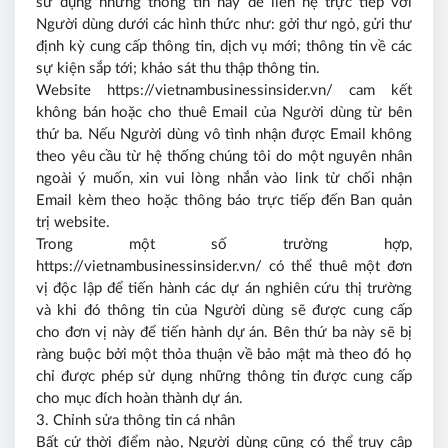
sử dụng những thông tin này để liên hệ trực tiếp với
Người dùng dưới các hình thức như: gởi thư ngỏ, gửi thư
định kỳ cung cấp thông tin, dịch vụ mới; thông tin về các
sự kiện sắp tới; khảo sát thu thập thông tin.
Website https://vietnambusinessinsider.vn/ cam kết
không bán hoặc cho thuê Email của Người dùng từ bên
thứ ba. Nếu Người dùng vô tình nhận được Email không
theo yêu cầu từ hệ thống chúng tôi do một nguyên nhân
ngoài ý muốn, xin vui lòng nhắn vào link từ chối nhận
Email kèm theo hoặc thông báo trực tiếp đến Ban quản
trị website.
Trong một số trường hợp,
https://vietnambusinessinsider.vn/ có thể thuê một đơn
vị độc lập để tiến hành các dự án nghiên cứu thị trường
và khi đó thông tin của Người dùng sẽ được cung cấp
cho đơn vị này để tiến hành dự án. Bên thứ ba này sẽ bị
ràng buộc bởi một thỏa thuận về bảo mật mà theo đó họ
chỉ được phép sử dụng những thông tin được cung cấp
cho mục đích hoàn thành dự án.
3. Chỉnh sửa thông tin cá nhân
Bất cứ thời điểm nào, Người dùng cũng có thể truy cập