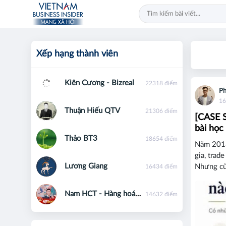
Xếp hạng thành viên
Kiên Cương - Bizreal
22318 điểm
Ph
16
Thuận Hiếu QTV
21306 điểm
[CASE S
bài học
Thảo BT3
18654 điểm
Năm 2018
gia, trad
Lương Giang
Nhưng cũn
16434 điểm
Nam HCT - Hàng hoá phái sinh - 0867091553
14632 điểm