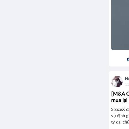
Na
11
[M&A Ca
mua lại
SpaceX đã
vụ định g
ty đại ch