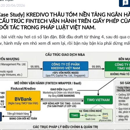
8
:20 20/06/2026
Case Study] KREDIVO THÂU TÓM NỀN TẢNG NGÂN H
 CẤU TRÚC FINTECH VẬN HÀNH TRÊN GIẤY PHÉP CỦ
ỐI TÁC TRONG PHÁP LUẬT VIỆT NAM.
 bài viết này hơi có số lận đận. Bắt đầu draft từ tháng 4, sau đó qua 
w, hành mấy em nhỏ xem đi xem lại, rồi bận này bận kia phải dừng mất