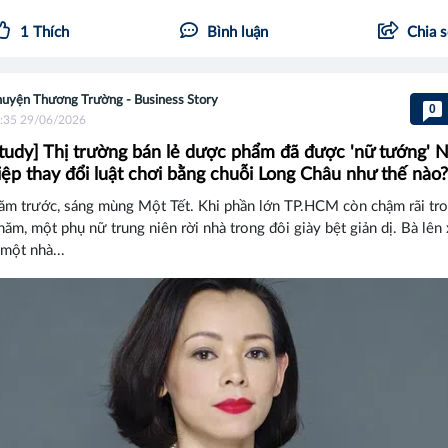
1
Thích
Bình luận
Chia 
uyện Thương Trường - Business Story
0
:35 29/06/2026
tudy] Thị trường bán lẻ dược phẩm đã được 'nữ tướng' 
ệp thay đổi luật chơi bằng chuỗi Long Châu như thế nào?
ăm trước, sáng mùng Một Tết. Khi phần lớn TP.HCM còn chậm rãi tro
năm, một phụ nữ trung niên rời nhà trong đôi giày bệt giản dị. Bà lên 
 một nhà...