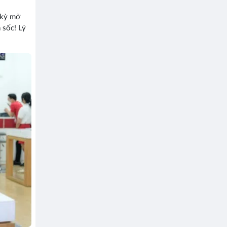
g kỳ mở
 sốc! Lý