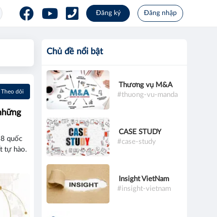
Đăng ký
Đăng nhập
Chủ đề nổi bật
Thương vụ M&A
Theo dõi
#thuong-vu-manda
 những
CASE STUDY
 8 quốc
#case-study
t tự hào.
Insight VietNam
#insight-vietnam