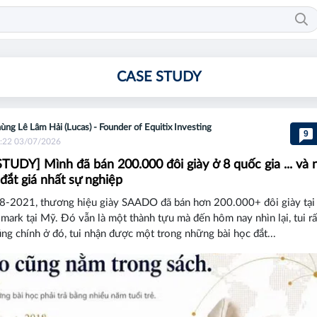
CASE STUDY
ùng Lê Lâm Hải (Lucas) - Founder of Equitix Investing
9
:22 03/07/2026
TUDY] Mình đã bán 200.000 đôi giày ở 8 quốc gia ... và
 đắt giá nhất sự nghiệp
-2021, thương hiệu giày SAADO đã bán hơn 200.000+ đôi giày tại
e mark tại Mỹ. Đó vẫn là một thành tựu mà đến hôm nay nhìn lại, tui rấ
g chính ở đó, tui nhận được một trong những bài học đắt...