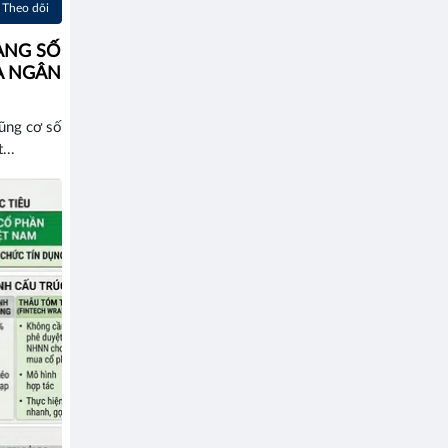
Theo dõi
ÀNG SỐ
A NGÂN
cũng cơ số
...