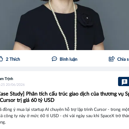
2
Thích
Bình luận
Chia 
m Trịnh
8
:25 20/06/2026
se Study] Phân tích cấu trúc giao dịch của thương vụ 
 Cursor trị giá 60 tỷ USD
 đồng ý mua lại startup AI chuyên hỗ trợ lập trình Cursor - trong m
iá công ty này ở mức 60 tỉ USD - chỉ vài ngày sau khi SpaceX trở th
úng.