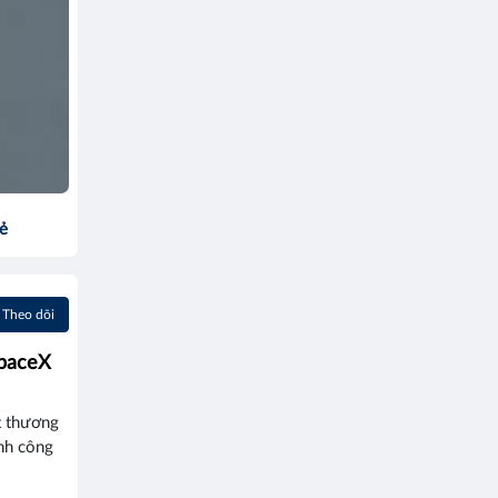
sẻ
Theo dõi
SpaceX
ột thương
ành công