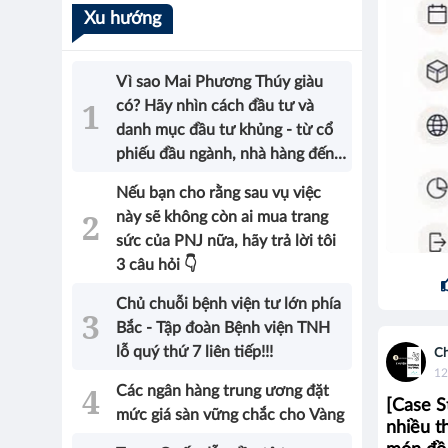
Xu hướng
Vì sao Mai Phương Thúy giàu
có? Hãy nhìn cách đầu tư và
danh mục đầu tư khủng - từ cổ
phiếu đầu ngành, nhà hàng đến
bất động sản của Hoa hậu sẽ có
Nếu bạn cho rằng sau vụ việc
được câu trả lời!
này sẽ không còn ai mua trang
sức của PNJ nữa, hãy trả lời tôi
3 câu hỏi 👇
Chủ chuỗi bệnh viện tư lớn phía
Bắc - Tập đoàn Bệnh viện TNH
lỗ quý thứ 7 liên tiếp!!!
Ch
12
Các ngân hàng trung ương đặt
[Case S
mức giá sàn vững chắc cho Vàng
nhiều t