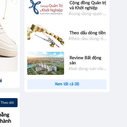
Cộng đồng Quản trị
và Khởi nghiệp
#cong-dong-quan-tri-va-khoi-nghiep
Theo dấu dòng tiền
#theo-dau-dong-tien
Review Bất động
sản
#bat-dong-san-viet-nam
sẻ
Xem tất cả (8)
Theo dõi
bằng
thành