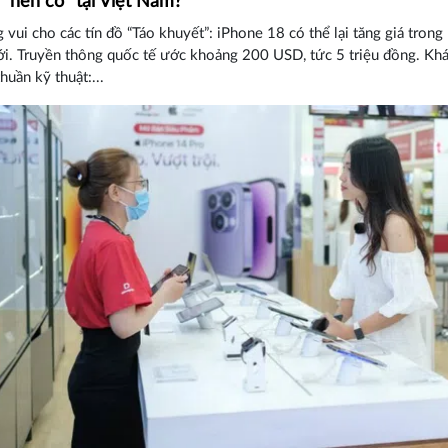
“nên có” tại Việt Nam?
 vui cho các tín đồ “Táo khuyết”: iPhone 18 có thể lại tăng giá tron
ới. Truyền thông quốc tế ước khoảng 200 USD, tức 5 triệu đồng. Khá
huần kỹ thuật:...