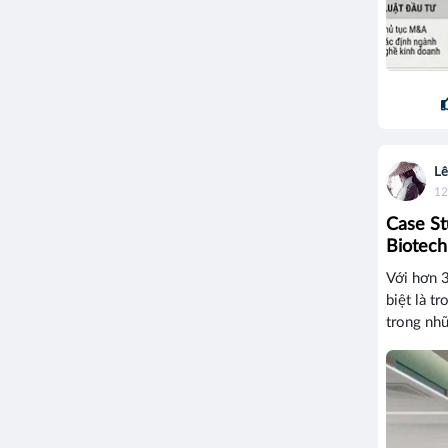
Lê
12
Case St
Biotech
Với hơn 3
biệt là t
trong nhữ