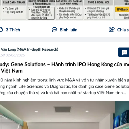
3
Thích
Bình luận
Chia 
 Văn Long (M&A In-depth Research)
8
:59 02/06/2026
udy: Gene Solutions – Hành trình IPO Hong Kong của m
 Việt Nam
0 năm kinh nghiệm trong lĩnh vực M&A và vốn tư nhân xuyên biên gi
rong ngành Life Sciences và Diagnostic, tôi đánh giá case Gene Soluti
ng câu chuyện thú vị và khá bài bản nhất từ startup Việt Nam tính...