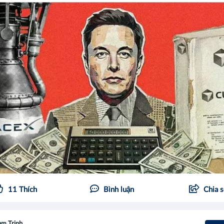
11
Thích
Bình luận
Chia 
m Trịnh