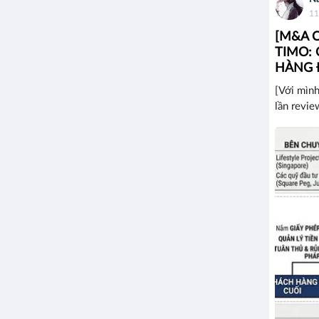
11
[M&A 
TIMO:
HÀNG Đ
[Với mình
lần revie