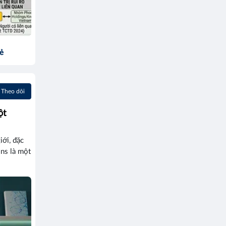
sẻ
Theo dõi
ột
ới, đặc
ons là một