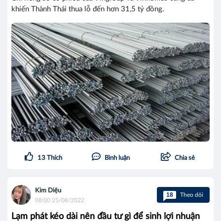
khiến Thành Thái thua lỗ đến hơn 31,5 tỷ đồng.
13
Thích
Bình luận
Chia sẻ
Kim Diệu
18
Theo dõi
08:00 25/08/2022
Lạm phát kéo dài nên đầu tư gì để sinh lợi nhuận