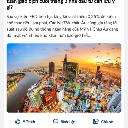
tuần giao dịch cuối tháng 3 nhà đàu tư cần lưu ý
gì?
Sau sự kiện FED tiếp tục tăng lãi suất thêm 0,25% để kiềm
chế mục tiêu lạm phát, Các NHTW châu Âu cũng gia tăng lãi
suất sau đó dù hệ thống ngân hàng của Mỹ và Châu Âu đang
đối mặt với nhiều khó khăn hơn bao giờ hết....
9
Thích
Bình luận
Chia sẻ