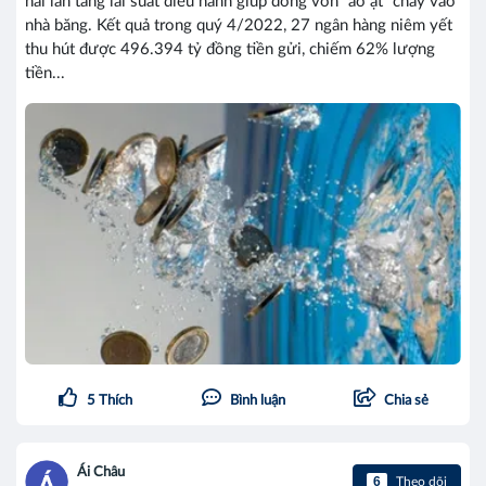
hai lần tăng lãi suất điều hành giúp dòng vốn “ào ạt” chảy vào
nhà băng. Kết quả trong quý 4/2022, 27 ngân hàng niêm yết
thu hút được 496.394 tỷ đồng tiền gửi, chiếm 62% lượng
tiền...
5
Thích
Bình luận
Chia sẻ
Ái Châu
6
Theo dõi