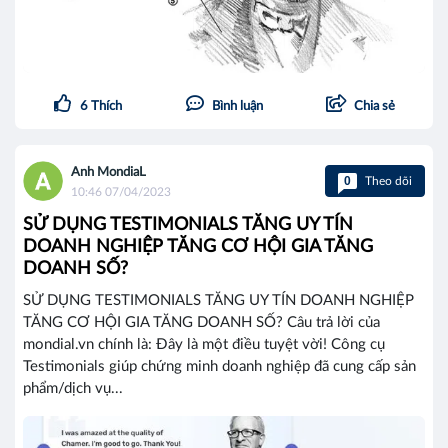
6
Thích
Bình luận
Chia sẻ
Anh MondiaL
0
Theo dõi
10:46 07/04/2023
SỬ DỤNG TESTIMONIALS TĂNG UY TÍN
DOANH NGHIỆP TĂNG CƠ HỘI GIA TĂNG
DOANH SỐ?
SỬ DỤNG TESTIMONIALS TĂNG UY TÍN DOANH NGHIỆP
TĂNG CƠ HỘI GIA TĂNG DOANH SỐ? Câu trả lời của
mondial.vn chính là: Đây là một điều tuyệt vời! Công cụ
Testimonials giúp chứng minh doanh nghiệp đã cung cấp sản
phẩm/dịch vụ...