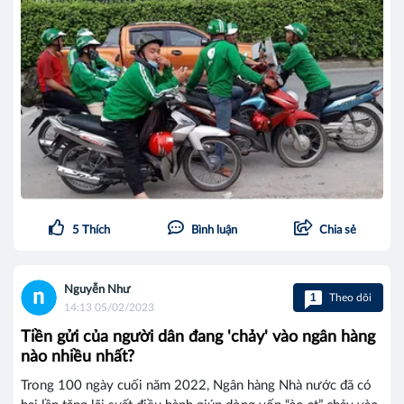
5
Thích
Bình luận
Chia sẻ
Nguyễn Như
1
Theo dõi
14:13 05/02/2023
Tiền gửi của người dân đang 'chảy' vào ngân hàng
nào nhiều nhất?
Trong 100 ngày cuối năm 2022, Ngân hàng Nhà nước đã có