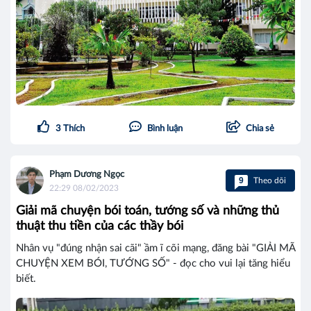
3
Thích
Bình luận
Chia sẻ
Phạm Dương Ngọc
9
Theo dõi
22:29 08/02/2023
Giải mã chuyện bói toán, tướng số và những thủ
thuật thu tiền của các thầy bói
Nhân vụ "đúng nhận sai cãi" ầm ĩ cõi mạng, đăng bài "GIẢI MÃ
CHUYỆN XEM BÓI, TƯỚNG SỐ" - đọc cho vui lại tăng hiểu
biết.