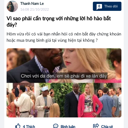
Thanh Nam Le
0
Theo dõi
16:08 21/10/2022
Vì sao phải cẩn trọng với những lời hô hào bắt
đáy?
Hôm vừa rồi có vài bạn nhắn hỏi có nên bắt đáy chứng khoán
hoặc mua trung bình giá tại vùng hiện tại không ?
4
Thích
Bình luận
Chia sẻ