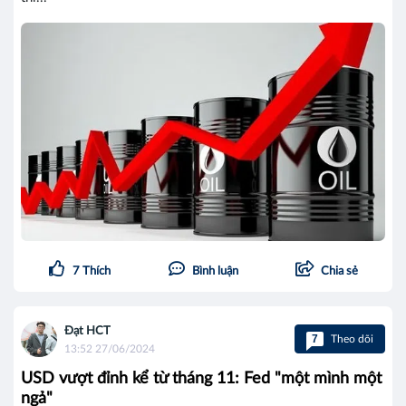
7
Thích
Bình luận
Chia sẻ
Đạt HCT
7
Theo dõi
13:52 27/06/2024
USD vượt đỉnh kể từ tháng 11: Fed "một mình một
ngả"