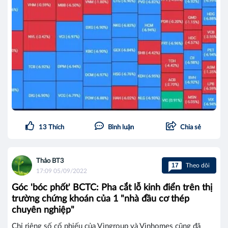
13
Thích
Bình luận
Chia sẻ
Thảo BT3
17
Theo dõi
17:09 05/09/2022
Góc 'bóc phốt' BCTC: Pha cắt lỗ kinh điển trên thị
trường chứng khoán của 1 "nhà đầu cơ thép
chuyên nghiệp"
Chỉ riêng số cổ phiếu của Vìngroup và Vinhomes cũng đã