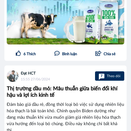
6
Thích
Bình luận
Chia sẻ
Đạt HCT
7
Theo dõi
15:55 27/06/2024
Thị trường dầu mỏ: Mâu thuẫn giữa biến đổi khí
hậu và lợi ích kinh tế
Đảm bảo giá dầu rẻ, đồng thời loại bỏ việc sử dụng nhiên liệu
hóa thạch là bài toán khó. Chính quyền Biden dường như
đang mâu thuẫn khi vừa muốn giảm giá nhiên liệu hóa thạch
vừa hướng đến loại bỏ chúng. Điều này không chỉ bất khả
thi...