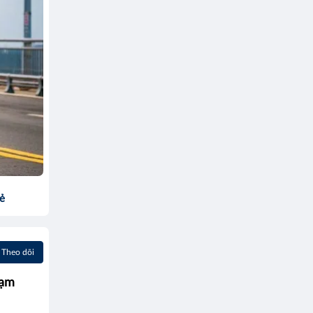
sẻ
Theo dõi
hạm