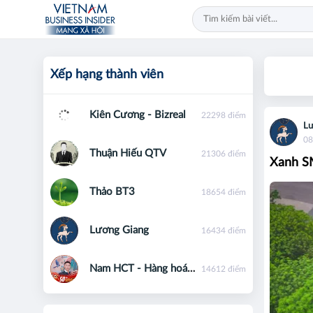
Xếp hạng thành viên
Kiên Cương - Bizreal
22298 điểm
Lư
08
Thuận Hiếu QTV
21306 điểm
Xanh SM
Thảo BT3
18654 điểm
Lương Giang
16434 điểm
Nam HCT - Hàng hoá phái sinh - 0867091553
14612 điểm