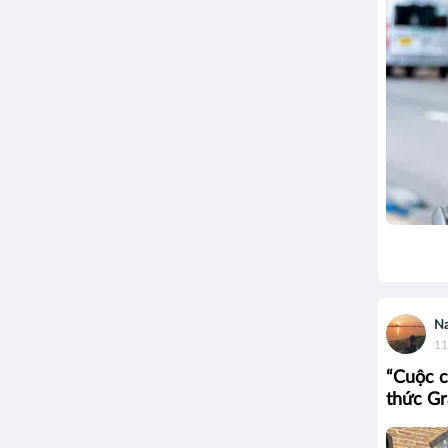
N
11
“Cuộc c
thức Gr