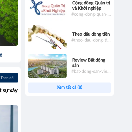
Cộng đồng Quản trị
và Khởi nghiệp
#cong-dong-quan-tri-va-khoi-nghiep
Theo dấu dòng tiền
#theo-dau-dong-tien
sẻ
Review Bất động
sản
#bat-dong-san-viet-nam
Theo dõi
Xem tất cả (8)
 sự xảy