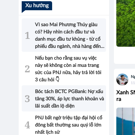
Xu hướng
Vì sao Mai Phương Thúy giàu
có? Hãy nhìn cách đầu tư và
danh mục đầu tư khủng - từ cổ
phiếu đầu ngành, nhà hàng đến
bất động sản của Hoa hậu sẽ có
Nếu bạn cho rằng sau vụ việc
được câu trả lời!
này sẽ không còn ai mua trang
sức của PNJ nữa, hãy trả lời tôi
Ng
3 câu hỏi 👇
11
Bóc tách BCTC PGBank: Nợ xấu
Xanh SM
tăng 30%, áp lực thanh khoản và
ra
lãi suất dần lộ diện
PNJ bất ngờ triệu tập đại hội cổ
đông bất thường sau quý lỗ lớn
nhất lịch sử