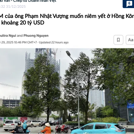
o Vân - Chép sử Doanh nhân Việt
6
:32 31/12/2025
M của ông Phạm Nhật Vượng muốn niêm yết ở Hồng Kôn
á khoảng 20 tỷ USD