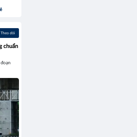
sẻ
Theo dõi
ng chuẩn
i đoạn