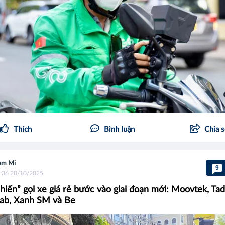
Thích
Bình luận
Chia 
am Mi
9
:36 20/10/2025
hiến” gọi xe giá rẻ bước vào giai đoạn mới: Moovtek, Ta
ab, Xanh SM và Be