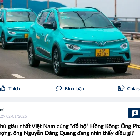
Thích
Bình luận
Chia 
mi
0
:29 02/01/2026
phú giàu nhất Việt Nam cùng “đổ bộ” Hồng Kông: Ông P
ợng, ông Nguyễn Đăng Quang đang nhìn thấy điều gì?