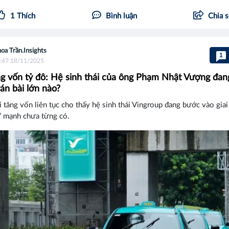
1
Thích
Bình luận
Chia 
oa Trần.Insights
1
:47 18/11/2025
ng vốn tỷ đô: Hệ sinh thái của ông Phạm Nhật Vượng đa
ván bài lớn nào?
 tăng vốn liên tục cho thấy hệ sinh thái Vingroup đang bước vào gia
” mạnh chưa từng có.