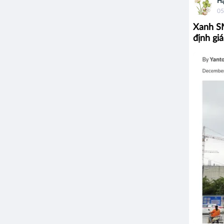
Hạ
05
Xanh S
định gi