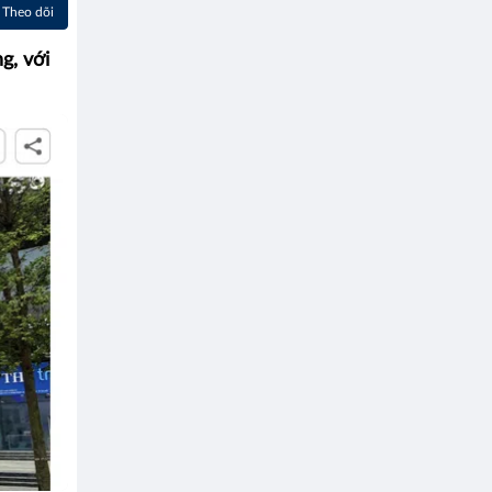
Theo dõi
g, với