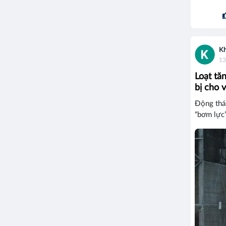
Kh
13
Loạt tă
bị cho 
Động thái
“bơm lực