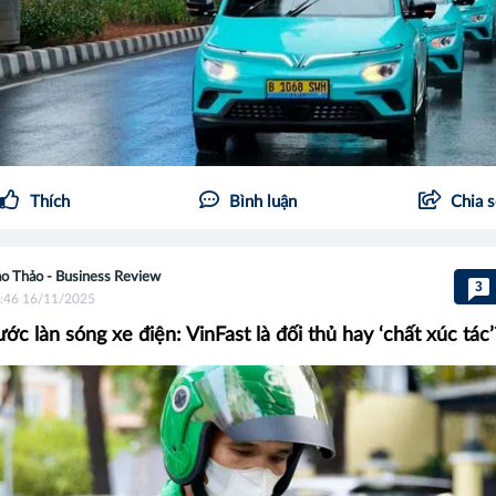
Thích
Bình luận
Chia 
o Thảo - Business Review
3
:46 16/11/2025
ớc làn sóng xe điện: VinFast là đối thủ hay ‘chất xúc tác’