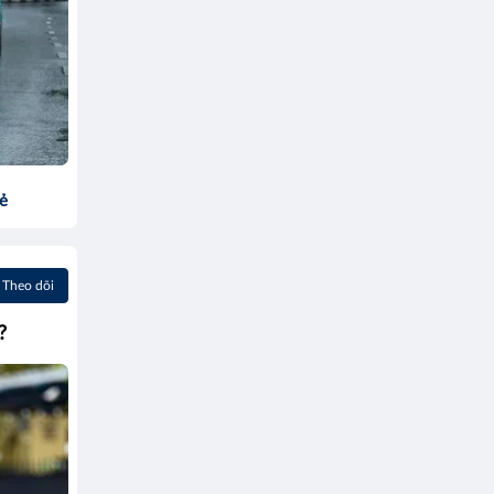
sẻ
Theo dõi
?