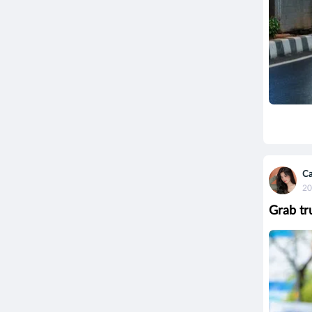
Ca
20
Grab trư