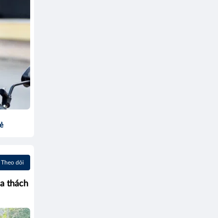
sẻ
Theo dõi
da thách