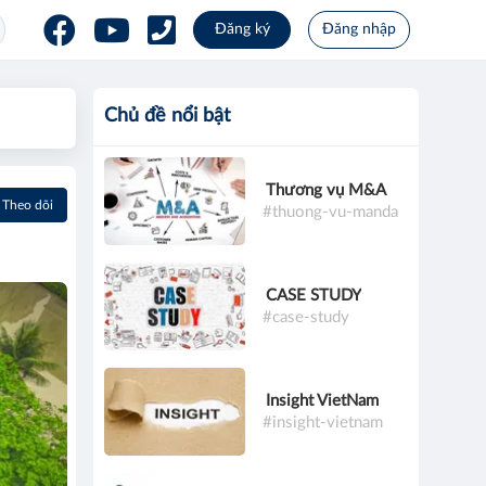
Đăng ký
Đăng nhập
Chủ đề nổi bật
Thương vụ M&A
Theo dõi
#thuong-vu-manda
CASE STUDY
#case-study
Insight VietNam
#insight-vietnam