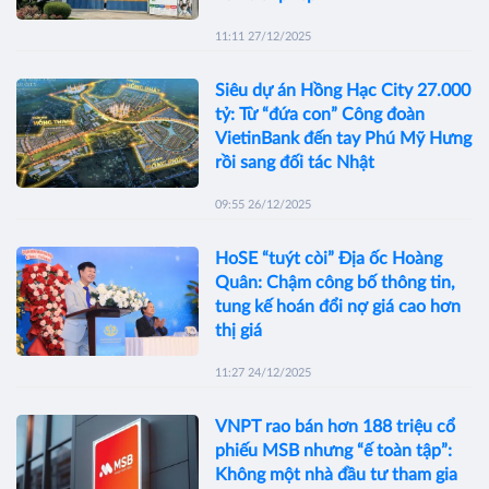
11:11 27/12/2025
Siêu dự án Hồng Hạc City 27.000
tỷ: Từ “đứa con” Công đoàn
VietinBank đến tay Phú Mỹ Hưng
rồi sang đối tác Nhật
09:55 26/12/2025
HoSE “tuýt còi” Địa ốc Hoàng
Quân: Chậm công bố thông tin,
tung kế hoán đổi nợ giá cao hơn
thị giá
11:27 24/12/2025
VNPT rao bán hơn 188 triệu cổ
phiếu MSB nhưng “ế toàn tập”:
Không một nhà đầu tư tham gia