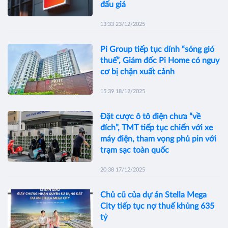
đấu giá
13:33 23/12/2025
Pi Group tiếp tục dính “sóng gió
thuế”, Giám đốc Pi Home có nguy
cơ bị chặn xuất cảnh
15:39 18/12/2025
Đặt cược ô tô điện chưa “về
đích”, TMT tiếp tục chiến với xe
máy điện, tham vọng phủ pin với
trạm sạc toàn quốc
20:38 17/12/2025
Chủ cũ của dự án Stella Mega
City tiếp tục nợ thuế khủng 635
tỷ