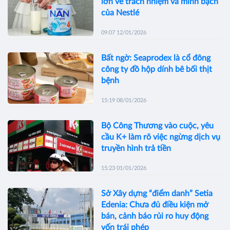
lớn về trách nhiệm và minh bạch
của Nestlé
09:07 12/01/2026
Bất ngờ: Seaprodex là cổ đông
công ty đồ hộp dính bê bối thịt
bệnh
15:19 08/01/2026
Bộ Công Thương vào cuộc, yêu
cầu K+ làm rõ việc ngừng dịch vụ
truyền hình trả tiền
15:23 01/01/2026
Sở Xây dựng “điểm danh” Setia
Edenia: Chưa đủ điều kiện mở
bán, cảnh báo rủi ro huy động
vốn trái phép