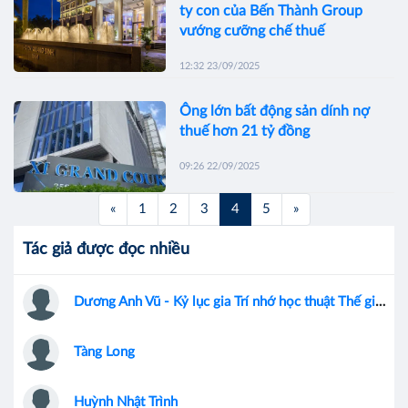
ty con của Bến Thành Group
vướng cưỡng chế thuế
12:32 23/09/2025
Ông lớn bất động sản dính nợ
thuế hơn 21 tỷ đồng
09:26 22/09/2025
«
1
2
3
4
5
»
Tác giả được đọc nhiều
Dương Anh Vũ - Kỷ lục gia Trí nhớ học thuật Thế giới
Tàng Long
Huỳnh Nhật Trình