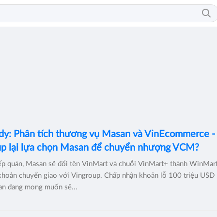
y: Phân tích thương vụ Masan và VinEcommerce - 
oup lại lựa chọn Masan để chuyển nhượng VCM?
ếp quản, Masan sẽ đổi tên VinMart và chuỗi VinMart+ thành WinMart
 khoản chuyển giao với Vingroup. Chấp nhận khoản lỗ 100 triệu USD
n đang mong muốn sẽ...