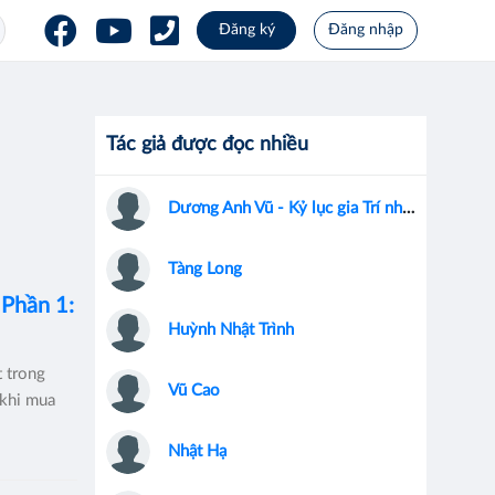
Đăng ký
Đăng nhập
Tác giả được đọc nhiều
Dương Anh Vũ - Kỷ lục gia Trí nhớ học thuật Thế giới
Tàng Long
Phần 1:
Huỳnh Nhật Trình
 trong
Vũ Cao
 khi mua
Nhật Hạ