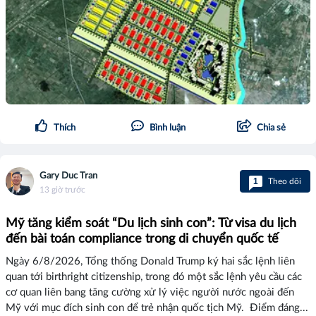
Thích
Bình luận
Chia sẻ
Gary Duc Tran
1
Theo dõi
13 giờ trước
Mỹ tăng kiểm soát “Du lịch sinh con”: Từ visa du lịch
đến bài toán compliance trong di chuyển quốc tế
Ngày 6/8/2026, Tổng thống Donald Trump ký hai sắc lệnh liên
quan tới birthright citizenship, trong đó một sắc lệnh yêu cầu các
cơ quan liên bang tăng cường xử lý việc người nước ngoài đến
Mỹ với mục đích sinh con để trẻ nhận quốc tịch Mỹ. Điểm đáng...