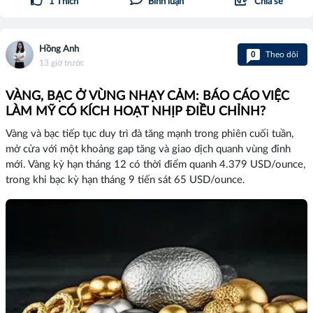
1
Thích
Bình luận
Chia sẻ
Hồng Anh
0
Theo dõi
13 giờ trước
VÀNG, BẠC Ở VÙNG NHẠY CẢM: BÁO CÁO VIỆC
LÀM MỸ CÓ KÍCH HOẠT NHỊP ĐIỀU CHỈNH?
Vàng và bạc tiếp tục duy trì đà tăng mạnh trong phiên cuối tuần,
mở cửa với một khoảng gap tăng và giao dịch quanh vùng đỉnh
mới. Vàng kỳ hạn tháng 12 có thời điểm quanh 4.379 USD/ounce,
trong khi bạc kỳ hạn tháng 9 tiến sát 65 USD/ounce.