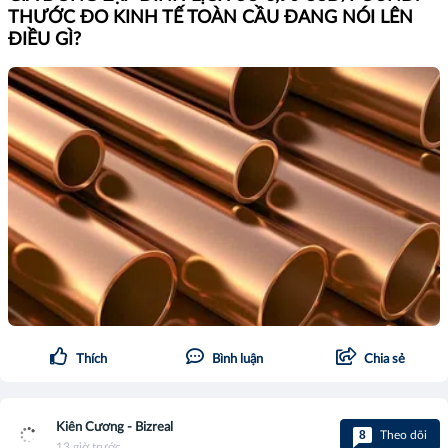
THƯỚC ĐO KINH TẾ TOÀN CẦU ĐANG NÓI LÊN
ĐIỀU GÌ?
Thích
Bình luận
Chia sẻ
Kiên Cương - Bizreal
8
Theo dõi
13 giờ trước