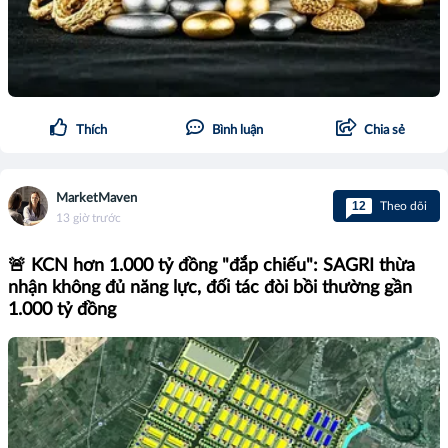
Thích
Bình luận
Chia sẻ
MarketMaven
12
Theo dõi
13 giờ trước
🚨 KCN hơn 1.000 tỷ đồng "đắp chiếu": SAGRI thừa
nhận không đủ năng lực, đối tác đòi bồi thường gần
1.000 tỷ đồng