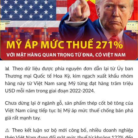
📊 Theo dữ liệu được phía nguyên đơn dẫn lại từ Ủy ban
Thương mại Quốc tế Hoa Kỳ, kim ngạch xuất khẩu nhóm
hàng này từ Việt Nam sang Mỹ từng đạt hàng trăm triệu
USD mỗi năm trong giai đoạn 2022-2024.
Chưa dừng lại ở ngành gỗ, sản phẩm thép cốt bê tông của
Việt Nam cũng tiếp tục bị Mỹ áp mức thuế chống bán phá
giá rất mạnh tay.
⚠️ Theo kết luận sơ bộ mới công bố, nhiều doanh nghiệp
thép Việt Nam đang đối mặt mức thuế từ khoảng 122% đến