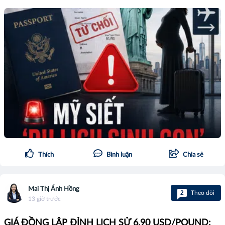
Thích
Bình luận
Chia sẻ
Mai Thị Ánh Hồng
2
Theo dõi
13 giờ trước
GIÁ ĐỒNG LẬP ĐỈNH LỊCH SỬ 6,90 USD/POUND: