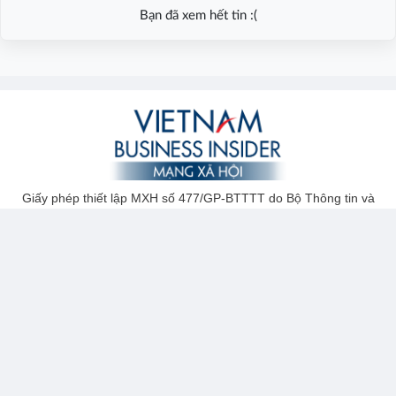
Bạn đã xem hết tin :(
Giấy phép thiết lập MXH số 477/GP-BTTTT do Bộ Thông tin và
Truyền thông cấp ngày 05/11/2019
Đơn vị vận hành: Công ty TNHH Truyền thông Quảng cáo Người
Đồng Hành
Chịu trách nhiệm nội dung: Nguyễn Đăng Hùng
Địa chỉ: 05 Đường 2A, KP Thái Bình 2, P.Long Bình, TP.Thủ Đức,
TP.HCM
Hotline: 077 9744 666
Email: vietnambusinessinsider@gmail.com
Liên hệ Quảng cáo: Kim Diệu - 078 992 2345