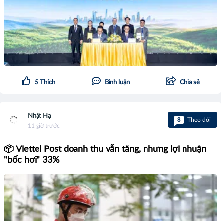
5
Thích
Bình luận
Chia sẻ
Nhật Hạ
8
Theo dõi
11 giờ trước
📦 Viettel Post doanh thu vẫn tăng, nhưng lợi nhuận
"bốc hơi" 33%