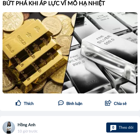
BỨT PHÁ KHI ÁP LỰC VĨ MÔ HẠ NHIỆT
Thích
Bình luận
Chia sẻ
Hồng Anh
0
Theo dõi
10 giờ trước