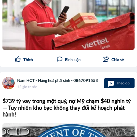
Thích
Bình luận
Chia sẻ
Nam HCT - Hàng hoá phái sinh - 0867091553
6
Theo dõi
12 giờ trước
$739 tỷ vay trong một quý, nợ Mỹ chạm $40 nghìn tỷ
— Tuy nhiên kho bạc không thay đổi kế hoạch phát
hành!