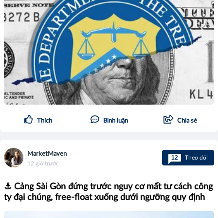
Thích
Bình luận
Chia sẻ
MarketMaven
12
Theo dõi
12 giờ trước
⚓ Cảng Sài Gòn đứng trước nguy cơ mất tư cách công
ty đại chúng, free-float xuống dưới ngưỡng quy định