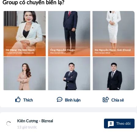
Group có chuyển biến lạ?
Thích
Bình luận
Chia sẻ
Kiên Cương - Bizreal
8
Theo dõi
13 giờ trước