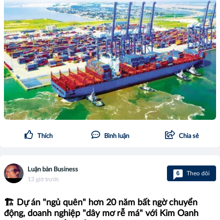
Thích
Bình luận
Chia sẻ
Luận bàn Business
6
Theo dõi
13 giờ trước
🏗️ Dự án "ngủ quên" hơn 20 năm bất ngờ chuyển
động, doanh nghiệp "dây mơ rễ má" với Kim Oanh