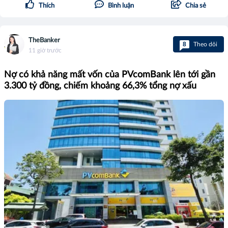
Thích
Bình luận
Chia sẻ
TheBanker
8
Theo dõi
11 giờ trước
Nợ có khả năng mất vốn của PVcomBank lên tới gần
3.300 tỷ đồng, chiếm khoảng 66,3% tổng nợ xấu