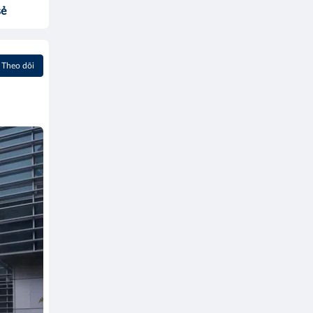
sẻ
Theo dõi