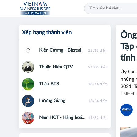
Xếp hạng thành viên
Ông
Tập
Kiên Cương - Bizreal
22318 điểm
tỉnh
Thuận Hiếu QTV
21306 điểm
Ủy ban 
những n
Thảo BT3
18654 điểm
2031. T
TNHH T
Lương Giang
16434 điểm
Nam HCT - Hàng hoá phái sinh - 0867091553
14632 điểm