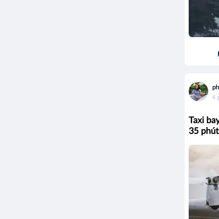
ph
4 
Taxi ba
35 phút