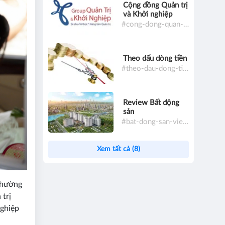
Cộng đồng Quản trị
và Khởi nghiệp
#cong-dong-quan-tri-va-khoi-nghiep
Theo dấu dòng tiền
#theo-dau-dong-tien
Review Bất động
sản
#bat-dong-san-viet-nam
Xem tất cả (8)
phường
trị
nghiệp