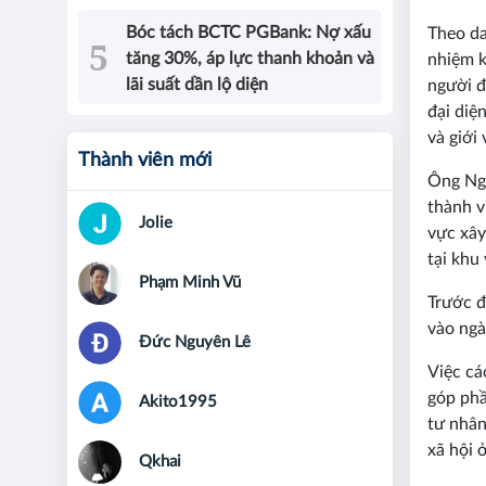
Bóc tách BCTC PGBank: Nợ xấu
Theo da
tăng 30%, áp lực thanh khoản và
nhiệm k
lãi suất dần lộ diện
người đ
đại diệ
và giới 
Thành viên mới
Ông Ngu
thành v
Jolie
vực xây
tại khu
Phạm Minh Vũ
Trước đ
vào ngà
Đức Nguyên Lê
Việc cá
góp phầ
Akito1995
tư nhân
xã hội 
Qkhai