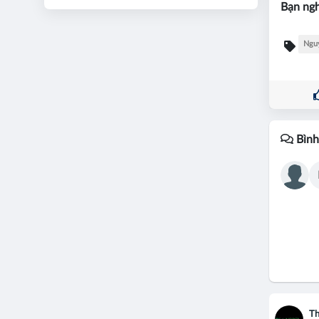
Bạn ngh
Ngu
Bình
Th