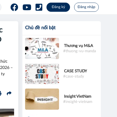
Đăng ký
Đăng nhập
Chủ đề nổi bật
c
D
Thương vụ M&A
#thuong-vu-manda
thức
 2026 –
CASE STUDY
 ty
#case-study
Insight VietNam
#insight-vietnam