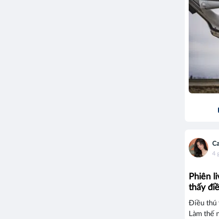
Ca
4 
Phiên l
thấy điề
Điều thú 
Làm thế n