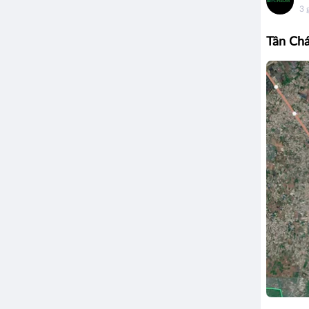
3 
Tân Chá