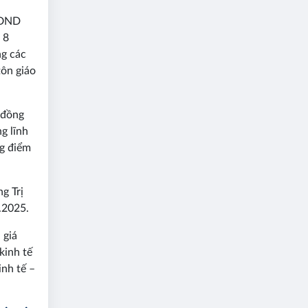
 HĐND
 8
g các
tôn giáo
 đồng
g lĩnh
ng điểm
g Trị
.2025.
 giá
kinh tế
inh tế –