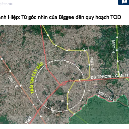
9
giờ trước
nh Hiệp: Từ góc nhìn của Biggee đến quy hoạch TOD