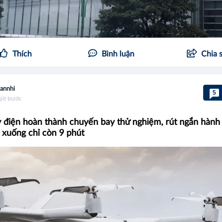
Thích
Bình luận
Chia 
annhi
5
giờ trước
y điện hoàn thành chuyến bay thử nghiệm, rút ngắn hành 
 xuống chỉ còn 9 phút