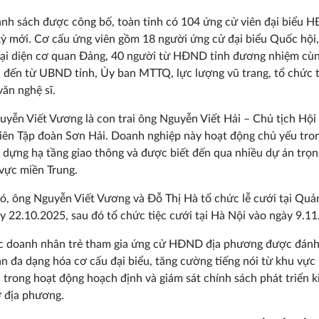
nh sách được công bố, toàn tỉnh có 104 ứng cử viên đại biểu
ỳ mới. Cơ cấu ứng viên gồm 18 người ứng cử đại biểu Quốc hội,
ại diện cơ quan Đảng, 40 người từ HĐND tỉnh đương nhiệm cùn
n đến từ UBND tỉnh, Ủy ban MTTQ, lực lượng vũ trang, tổ chức 
văn nghệ sĩ.
yễn Viết Vương là con trai ông Nguyễn Viết Hải – Chủ tịch Hội
iên Tập đoàn Sơn Hải. Doanh nghiệp này hoạt động chủ yếu tron
 dựng hạ tầng giao thông và được biết đến qua nhiều dự án trọ
 vực miền Trung.
ó, ông Nguyễn Viết Vương và Đỗ Thị Hà tổ chức lễ cưới tại Quản
y 22.10.2025, sau đó tổ chức tiệc cưới tại Hà Nội vào ngày 9.11
c doanh nhân trẻ tham gia ứng cử HĐND địa phương được đánh
n đa dạng hóa cơ cấu đại biểu, tăng cường tiếng nói từ khu vực 
 trong hoạt động hoạch định và giám sát chính sách phát triển k
ở địa phương.