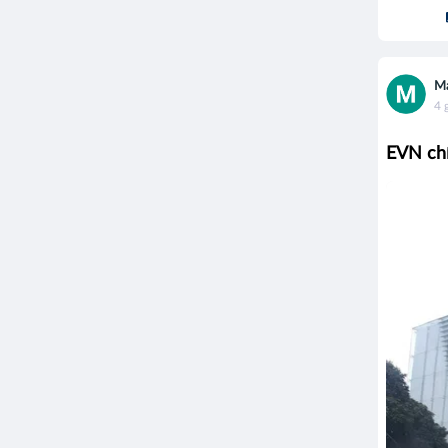
Ma
4 
EVN chí