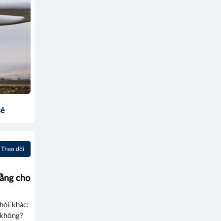
sẻ
Theo dõi
Hằng cho
hỏi khác:
 không?