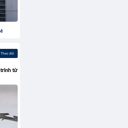
sẻ
Theo dõi
trình từ