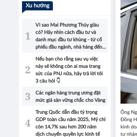
Xu hướng
Vì sao Mai Phương Thúy giàu
có? Hãy nhìn cách đầu tư và
danh mục đầu tư khủng - từ cổ
phiếu đầu ngành, nhà hàng đến
bất động sản của Hoa hậu sẽ có
Nếu bạn cho rằng sau vụ việc
được câu trả lời!
này sẽ không còn ai mua trang
sức của PNJ nữa, hãy trả lời tôi
3 câu hỏi 👇
Các ngân hàng trung ương đặt
mức giá sàn vững chắc cho Vàng
Ông Ngu
Trung Quốc dẫn đầu tỷ trọng
Đồng Hớ
GDP toàn cầu năm 2025, Mỹ chỉ
kinh do
còn 14,7% sau hơn 200 năm
tư nhân
dịch chuyển quyền lực kinh tế