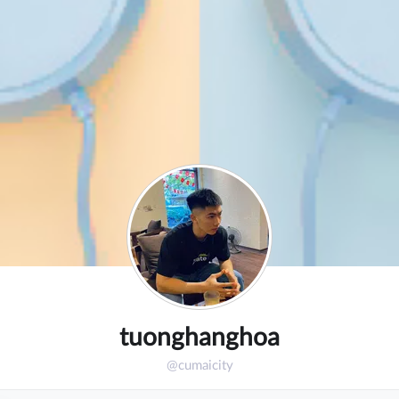
tuonghanghoa
@cumaicity