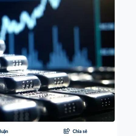
luận
Chia sẻ