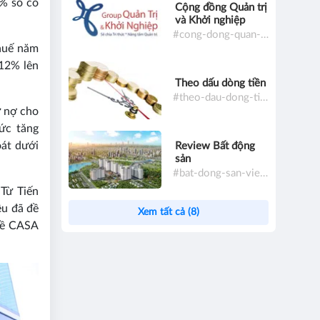
8% số cổ
Cộng đồng Quản trị
và Khởi nghiệp
#cong-dong-quan-tri-va-khoi-nghiep
thuế năm
 12% lên
Theo dấu dòng tiền
#theo-dau-dong-tien
ư nợ cho
ức tăng
oát dưới
Review Bất động
sản
#bat-dong-san-viet-nam
Từ Tiến
êu đã đề
Xem tất cả (8)
 về CASA