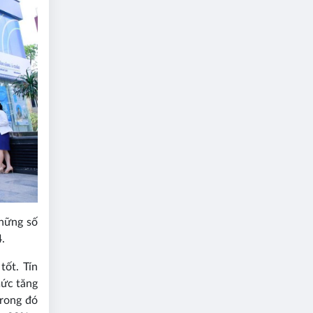
những số
.
ốt. Tín
mức tăng
trong đó