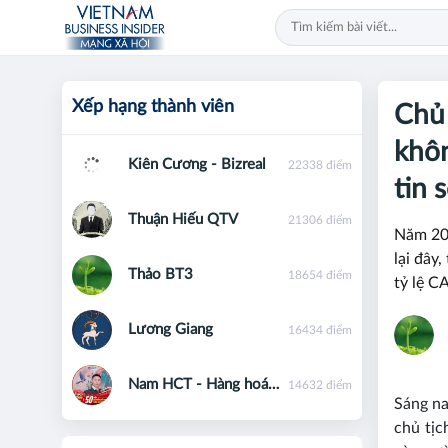
Xếp hạng thành viên
Chủ
khôn
Kiên Cương - Bizreal
22338 điểm
tin 
Thuận Hiếu QTV
21306 điểm
Năm 202
lại đây
Thảo BT3
18654 điểm
tỷ lệ C
Lương Giang
16434 điểm
Nam HCT - Hàng hoá phái sinh - 0867091553
14632 điểm
Sáng n
chủ tị