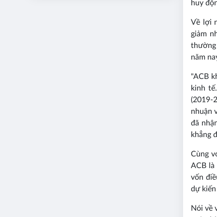
huy độn
Về lợi 
giảm n
thường 
năm nay
"ACB k
kinh t
(2019-2
nhuận v
đã nhận
khẳng đ
Cùng vớ
ACB là 
vốn điề
dự kiến
Nói về 