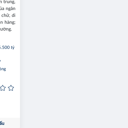
n trung,
của ngân
 chữ, di
ân hàng;
trường.
5.500 tỷ
?
đồng
ấu