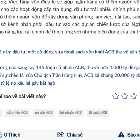
ng. Việc tăng vốn điều lệ sẽ giúp ngân hàng có thêm nguồn vố
 cho các hoạt động cấp tín dụng, đầu tư trái phiếu chính phủ 
ó thêm nguồn vốn để xây dựng văn phòng làm việc, cải tạo, sửa
 sở kênh phân phối, đầu tư vào các dự án chiến lược của Ng
o năng lực tài chính để thích ứng với những biến động của thị 
 năm đầu tư, một cổ đông vừa thoái sạch vốn khỏi ACB thu về gần 
ng nào sang tay 145 triệu cổ phiếu ACB, thu về hơn 4.000 tỷ đồng
sự chèo lái của Chủ tịch Trần Hùng Huy, ACB lãi khủng 20.000 tỷ 
tỷ lệ nợ xấu lại gây bất ngờ
ĩ sao về bài viết này?
cổ phiếu ACB
nợ xấu ACB
lợi nhuận ACB
lãi suất ACB
0
Thích
Chia sẻ
Báo x