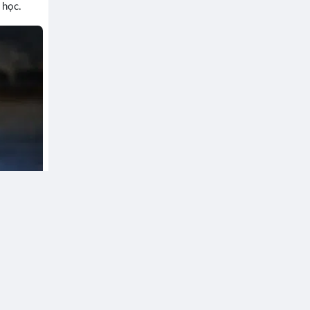
 học.
sẻ