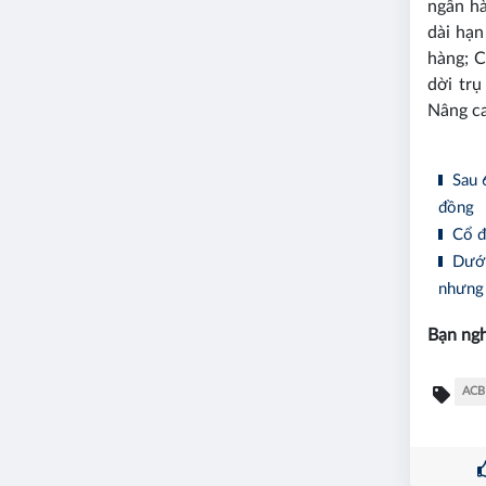
ngân hà
dài hạn
hàng; C
dời trụ
Nâng ca
Sau 6
đồng
Cổ đô
Dưới 
nhưng 
Bạn ngh
ACB