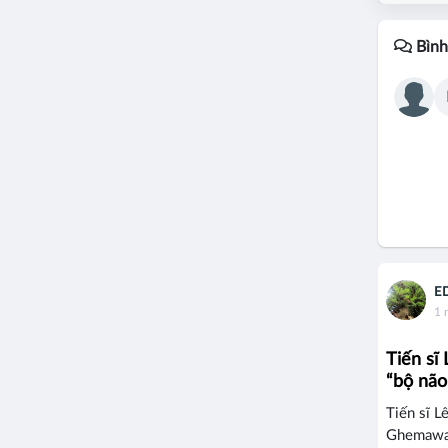
Bình
E
1 
Tiến sĩ
“bộ não
Tiến sĩ L
Ghemawat 