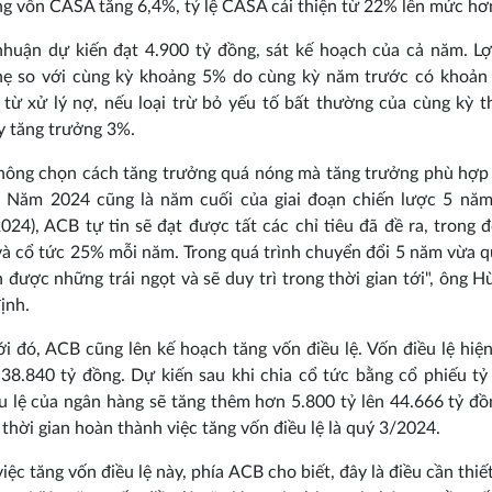
g vốn CASA tăng 6,4%, tỷ lệ CASA cải thiện từ 22% lên mức h
nhuận dự kiến đạt 4.900 tỷ đồng, sát kế hoạch của cả năm. L
hẹ so với cùng kỳ khoảng 5% do cùng kỳ năm trước có khoản 
từ xử lý nợ, nếu loại trừ bỏ yếu tố bất thường của cùng kỳ t
 tăng trưởng 3%.
hông chọn cách tăng trưởng quá nóng mà tăng trưởng phù hợp 
ế. Năm 2024 cũng là năm cuối của giai đoạn chiến lược 5 nă
024), ACB tự tin sẽ đạt được tất các chỉ tiêu đã đề ra, trong đ
à cổ tức 25% mỗi năm. Trong quá trình chuyển đổi 5 năm vừa 
 được những trái ngọt và sẽ duy trì trong thời gian tới", ông 
ịnh.
i đó, ACB cũng lên kế hoạch tăng vốn điều lệ. Vốn điều lệ hiện
38.840 tỷ đồng. Dự kiến sau khi chia cổ tức bằng cổ phiếu tỷ
u lệ của ngân hàng sẽ tăng thêm hơn 5.800 tỷ lên 44.666 tỷ đ
 thời gian hoàn thành việc tăng vốn điều lệ là quý 3/2024.
việc tăng vốn điều lệ này, phía ACB cho biết, đây là điều cần thiết