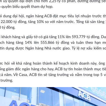
i uỷ quyền đại diện cho hơn 2,25 tỷ cổ phần, đương đương 5
 quyền biểu quyết tham dự họp.
i dung đại hội, ngân hàng ACB đặt mục tiêu lợi nhuận trước 
 22.000 tỷ đồng, tăng 10% so với năm trước. Tổng tài sản tăng
 tỷ đồng.
i khách hàng và giấy tờ có giá tăng 11% lên 593.779 tỷ đồng. D
ách hàng tăng 14% lên 555.866 tỷ đồng và tuân theo hạn m
tín dụng được Ngân hàng Nhà nước giao. Tỷ lệ nợ xấu kiểm s
ợc hỏi về khả năng hoàn thành kế hoạch kinh doanh này, ông 
ổng giám đốc ngân hàng cho hay, ACB tự tin hoàn thành mục ti
cả năm. Về Casa, ACB tin sẽ tăng trưởng và nằm trong top 5
ị trường.