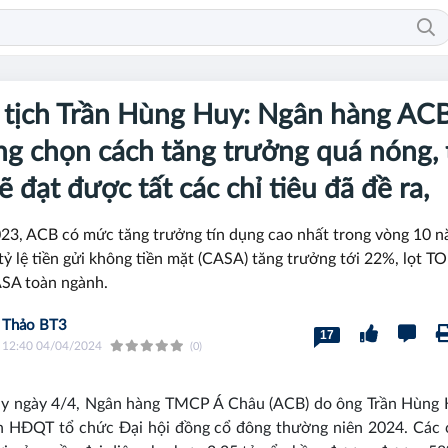
 tịch Trần Hùng Huy: Ngân hàng AC
g chọn cách tăng trưởng quá nóng, 
sẽ đạt được tất các chỉ tiêu đã đề ra,
3, ACB có mức tăng trưởng tín dụng cao nhất trong vòng 10 n
, tỷ lệ tiền gửi không tiền mặt (CASA) tăng trưởng tới 22%, lọt T
ASA toàn ngành.
Thảo BT3
17
12:40 04/04/2024
(0)
ay ngày 4/4, Ngân hàng TMCP Á Châu (ACB) do ông Trần Hùng 
ch HĐQT tổ chức Đại hội đồng cổ đông thường niên 2024. Các 