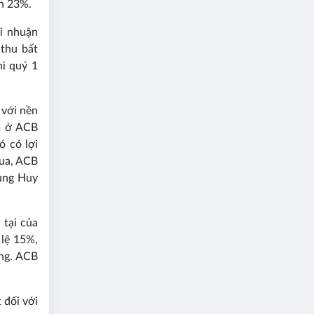
ơn 23%.
ợi nhuận
thu bất
hì quý 1
với nền
m ở ACB
ó có lợi
qua, ACB
Hùng Huy
 tại của
 lệ 15%,
ồng. ACB
 đối với