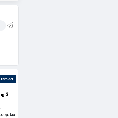
Theo dõi
ng 3
y
Loop, tạo