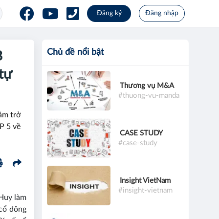
Đăng ký
Đăng nhập
Chủ đề nổi bật
B
tự
Thương vụ M&A
#thuong-vu-manda
ăm trở
OP 5 về
CASE STUDY
#case-study
Insight VietNam
#insight-vietnam
Huy làm
cổ đông