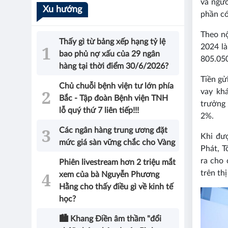
và ngườ
Xu hướng
phần có
Theo nộ
Thấy gì từ bảng xếp hạng tỷ lệ
2024 là
bao phủ nợ xấu của 29 ngân
805.050
hàng tại thời điểm 30/6/2026?
Tiền gử
Chủ chuỗi bệnh viện tư lớn phía
vay kh
Bắc - Tập đoàn Bệnh viện TNH
trưởng 
lỗ quý thứ 7 liên tiếp!!!
2%.
Các ngân hàng trung ương đặt
Khi đư
mức giá sàn vững chắc cho Vàng
Phát, T
ra cho 
Phiên livestream hơn 2 triệu mắt
trên th
xem của bà Nguyễn Phương
Hằng cho thấy điều gì về kinh tế
học?
🏙️ Khang Điền âm thầm "đổi