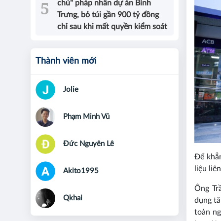
chủ" pháp nhân dự án Bình
Trưng, bỏ túi gần 900 tỷ đồng
chỉ sau khi mất quyền kiểm soát
Thành viên mới
Jolie
Phạm Minh Vũ
Đức Nguyên Lê
Để khẳn
liệu li
Akito1995
Ông Tr
Qkhai
dụng tă
toàn ng