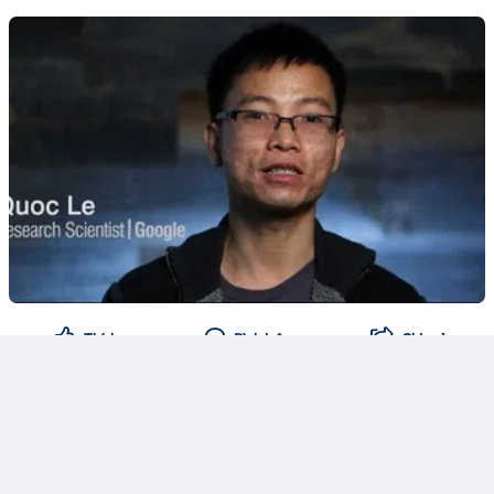
Thích
Bình luận
Chia sẻ
MarketMaven
12
Theo dõi
27 phút trước
🔥 Doanh thu bật tăng, Thép Pomina vẫn chìm trong