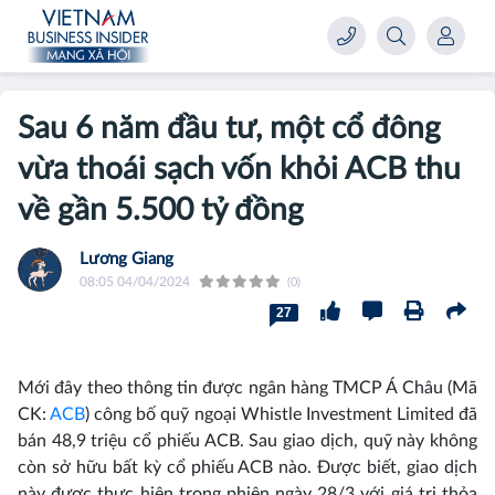
Sau 6 năm đầu tư, một cổ đông
vừa thoái sạch vốn khỏi ACB thu
về gần 5.500 tỷ đồng
Lương Giang
08:05 04/04/2024
(0)
27
Mới đây theo thông tin được ngân hàng TMCP Á Châu (Mã
CK:
ACB
) công bố quỹ ngoại Whistle Investment Limited đã
bán 48,9 triệu cổ phiếu ACB. Sau giao dịch, quỹ này không
còn sở hữu bất kỳ cổ phiếu ACB nào. Được biết, giao dịch
này được thực hiện trong phiên ngày 28/3 với giá trị thỏa