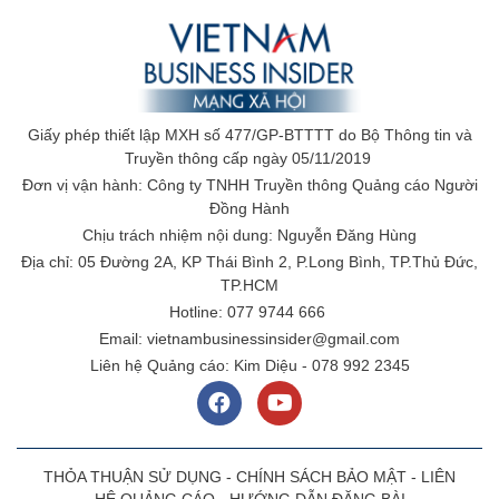
Giấy phép thiết lập MXH số 477/GP-BTTTT do Bộ Thông tin và
Truyền thông cấp ngày 05/11/2019
Đơn vị vận hành: Công ty TNHH Truyền thông Quảng cáo Người
Đồng Hành
Chịu trách nhiệm nội dung: Nguyễn Đăng Hùng
Địa chỉ: 05 Đường 2A, KP Thái Bình 2, P.Long Bình, TP.Thủ Đức,
TP.HCM
Hotline: 077 9744 666
Email: vietnambusinessinsider@gmail.com
Liên hệ Quảng cáo: Kim Diệu - 078 992 2345
THỎA THUẬN SỬ DỤNG
-
CHÍNH SÁCH BẢO MẬT
-
LIÊN
HỆ QUẢNG CÁO
-
HƯỚNG DẪN ĐĂNG BÀI