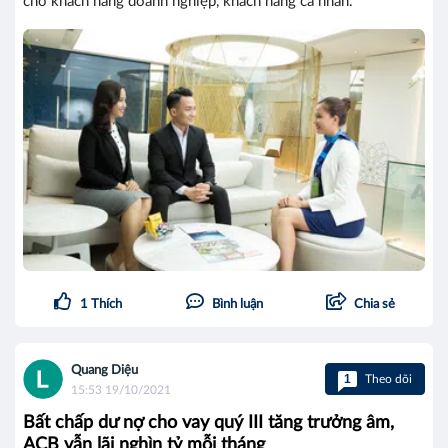
cho khách hàng doanh nghiệp, khách hàng cá nhân.
1
Thích
Bình luận
Chia sẻ
Quang Diệu
1
Theo dõi
15:53 19/10/2021
Bất chấp dư nợ cho vay quý III tăng trưởng âm,
ACB vẫn lãi nghìn tỷ mỗi tháng