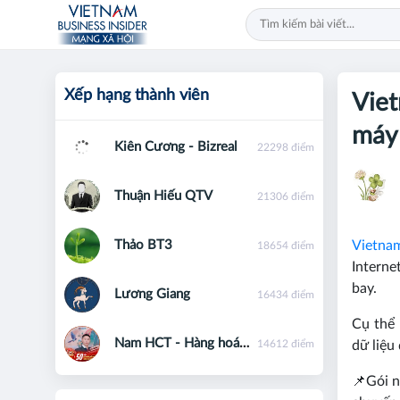
Xếp hạng thành viên
Viet
máy 
Kiên Cương - Bizreal
22298 điểm
Thuận Hiếu QTV
21306 điểm
Thảo BT3
Vietnam
18654 điểm
Interne
bay.
Lương Giang
16434 điểm
Cụ thể 
Nam HCT - Hàng hoá phái sinh - 0867091553
14612 điểm
dữ liệu
📌Gói n