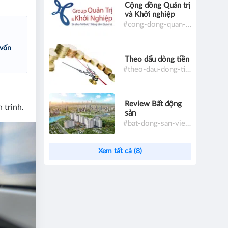
Cộng đồng Quản trị
và Khởi nghiệp
#cong-dong-quan-tri-va-khoi-nghiep
 vốn
Theo dấu dòng tiền
#theo-dau-dong-tien
Review Bất động
 trình.
sản
#bat-dong-san-viet-nam
Xem tất cả (8)