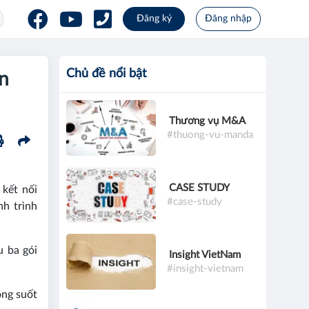
Đăng ký
Đăng nhập
Chủ đề nổi bật
ên
Thương vụ M&A
#thuong-vu-manda
CASE STUDY
 kết nối
#case-study
nh trình
u ba gói
Insight VietNam
#insight-vietnam
ong suốt