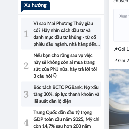
chuyến 
Xu hướng
Xem 
Vì sao Mai Phương Thúy giàu
có? Hãy nhìn cách đầu tư và
danh mục đầu tư khủng - từ cổ
phiếu đầu ngành, nhà hàng đến
📌Gói 1
bất động sản của Hoa hậu sẽ có
Nếu bạn cho rằng sau vụ việc
được câu trả lời!
📌Gói 2
này sẽ không còn ai mua trang
sức của PNJ nữa, hãy trả lời tôi
3 câu hỏi 👇
Bóc tách BCTC PGBank: Nợ xấu
tăng 30%, áp lực thanh khoản và
lãi suất dần lộ diện
Trung Quốc dẫn đầu tỷ trọng
GDP toàn cầu năm 2025, Mỹ chỉ
còn 14,7% sau hơn 200 năm