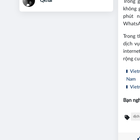
Qkhai
Trong 
không 
phút n
WhatsAp
Trong t
dịch vụ
interne
rộng cu
Vietn
Nam
Vietn
Bạn ngh
dịch