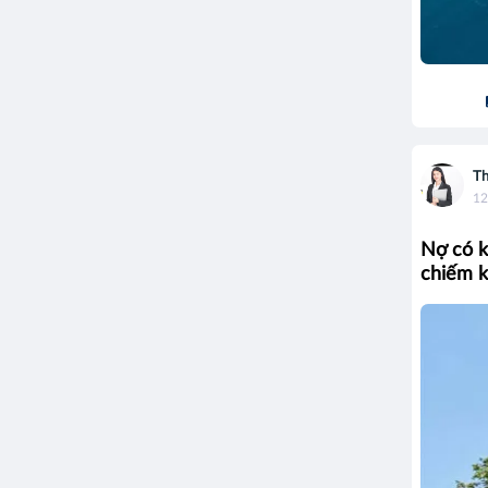
Th
12
Nợ có k
chiếm k