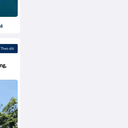
sẻ
Theo dõi
ng,