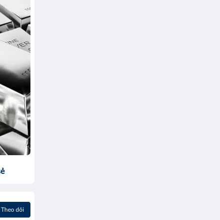
sẻ
Theo dõi