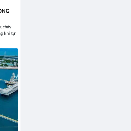
ỌNG
g chảy
ng khí tự