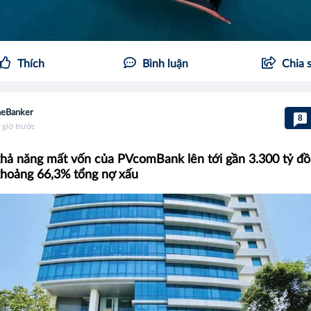
Thích
Bình luận
Chia 
eBanker
8
 giờ trước
hả năng mất vốn của PVcomBank lên tới gần 3.300 tỷ đồ
hoảng 66,3% tổng nợ xấu