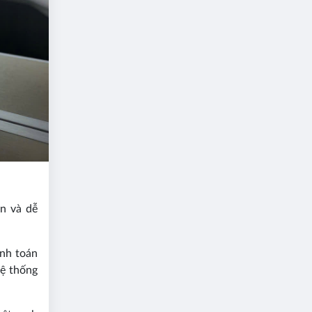
ân và dễ
anh toán
hệ thống