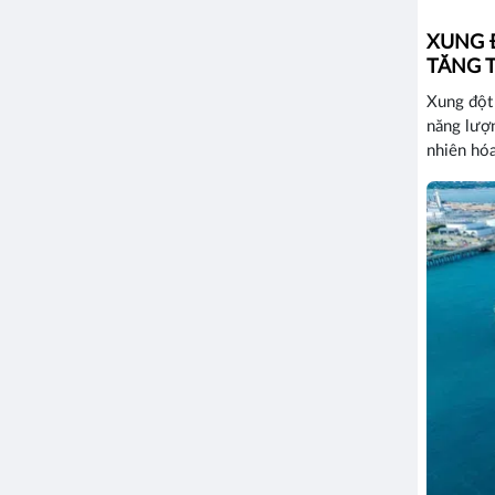
XUNG 
TĂNG 
Xung đột 
năng lượn
nhiên hóa