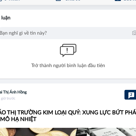
 luận
Trở thành người bình luận đầu tiên
i Thị Ánh Hồng
2
 giờ trước
O THỊ TRƯỜNG KIM LOẠI QUÝ: XUNG LỰC BỨT PHÁ
 MÔ HẠ NHIỆT