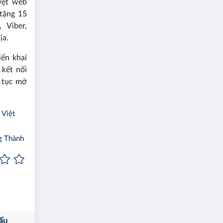
yệt web
tặng 15
 Viber,
ịa.
iển khai
 kết nối
p tục mở
 Việt
ng Thành
ấu