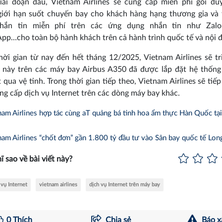
giai đoạn đầu, Vietnam Airlines sẽ cung cấp miễn phí gói du
giới hạn suốt chuyến bay cho khách hàng hạng thương gia và 
hắn tin miễn phí trên các ứng dụng nhắn tin như Zalo,
p…cho toàn bộ hành khách trên cả hành trình quốc tế và nội đ
hời gian từ nay đến hết tháng 12/2025, Vietnam Airlines sẽ tr
 này trên các máy bay Airbus A350 đã được lắp đặt hệ thống
t qua vệ tinh. Trong thời gian tiếp theo, Vietnam Airlines sẽ tiế
ng cấp dịch vụ Internet trên các dòng máy bay khác.
am Airlines hợp tác cùng aT quảng bá tinh hoa ẩm thực Hàn Quốc tại
am Airlines “chốt đơn” gần 1.800 tỷ đầu tư vào Sân bay quốc tế Lo
ĩ sao về bài viết này?
 vụ Internet
vietnam airlines
dịch vụ Internet trên máy bay
0
Thích
Chia sẻ
Báo x