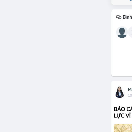
Bình
Ma
10
BÁO CÁ
LỰC VĨ