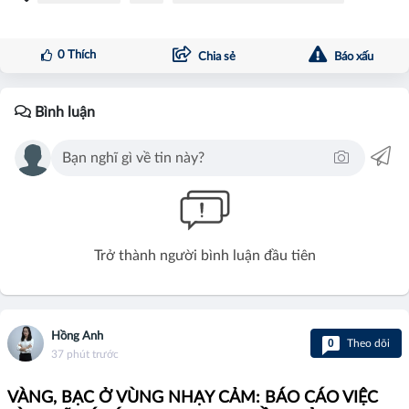
0
Thích
Chia sẻ
Báo xấu
Bình luận
Trở thành người bình luận đầu tiên
Hồng Anh
0
Theo dõi
37 phút trước
VÀNG, BẠC Ở VÙNG NHẠY CẢM: BÁO CÁO VIỆC