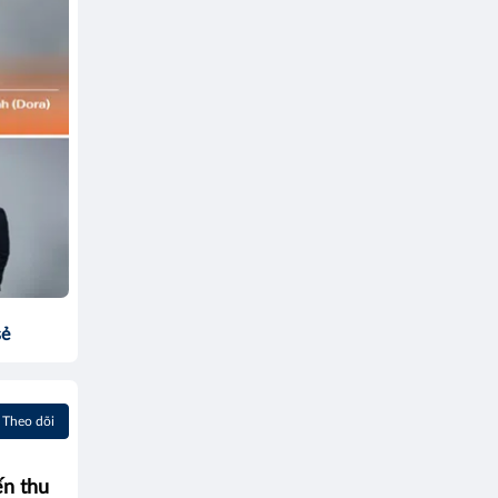
sẻ
Theo dõi
ến thu