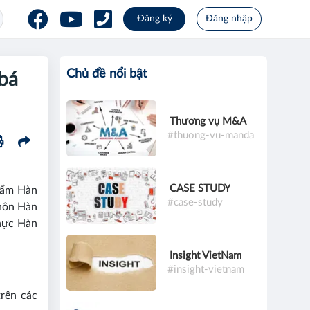
Đăng ký
Đăng nhập
Chủ đề nổi bật
 bá
Thương vụ M&A
#thuong-vu-manda
CASE STUDY
phẩm Hàn
#case-study
thôn Hàn
hực Hàn
Insight VietNam
#insight-vietnam
rên các