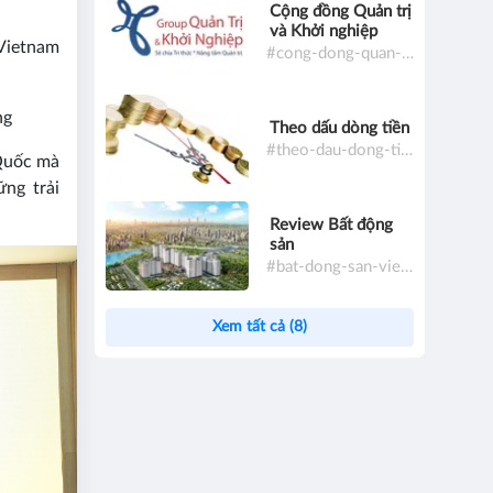
Cộng đồng Quản trị
và Khởi nghiệp
Vietnam
#cong-dong-quan-tri-va-khoi-nghiep
ng
Theo dấu dòng tiền
#theo-dau-dong-tien
 Quốc mà
ng trải
Review Bất động
sản
#bat-dong-san-viet-nam
Xem tất cả (8)