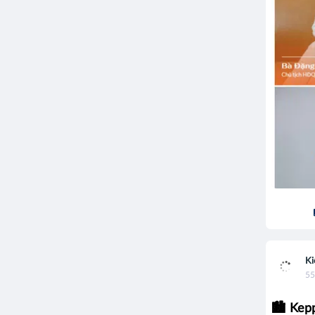
Ki
55
🏙️ Kep