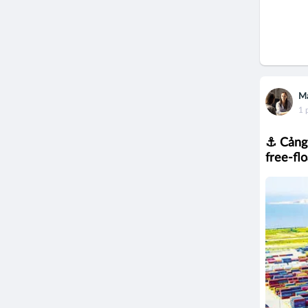
M
1 
⚓ Cảng 
free-fl