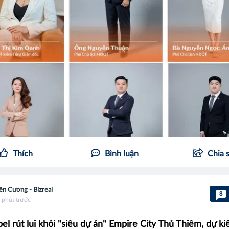
Thích
Bình luận
Chia 
ên Cương - Bizreal
8
 phút trước
pel rút lui khỏi "siêu dự án" Empire City Thủ Thiêm, dự ki