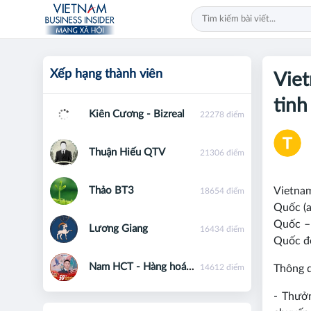
Xếp hạng thành viên
Viet
tinh
Kiên Cương - Bizreal
22278 điểm
Thuận Hiếu QTV
21306 điểm
Thảo BT3
Vietnam
18654 điểm
Quốc (a
Quốc –
Lương Giang
16434 điểm
Quốc đế
Nam HCT - Hàng hoá phái sinh - 0867091553
14612 điểm
Thông q
- Thưở