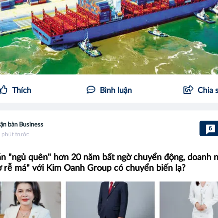
Thích
Bình luận
Chia 
ận bàn Business
6
 phút trước
án "ngủ quên" hơn 20 năm bất ngờ chuyển động, doanh 
rễ má" với Kim Oanh Group có chuyển biến lạ?