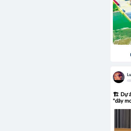
Lu
48
🏗️ Dự 
"dây mơ 