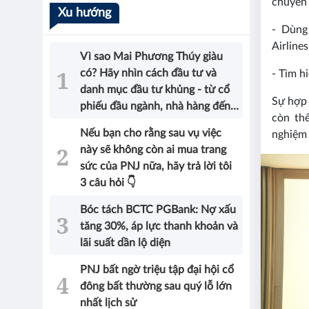
chuyến 
Xu hướng
- Dùng
Airlines
Vì sao Mai Phương Thúy giàu
có? Hãy nhìn cách đầu tư và
- Tìm h
danh mục đầu tư khủng - từ cổ
Sự hợp 
phiếu đầu ngành, nhà hàng đến
còn th
bất động sản của Hoa hậu sẽ có
Nếu bạn cho rằng sau vụ việc
nghiệm 
được câu trả lời!
này sẽ không còn ai mua trang
sức của PNJ nữa, hãy trả lời tôi
3 câu hỏi 👇
Bóc tách BCTC PGBank: Nợ xấu
tăng 30%, áp lực thanh khoản và
lãi suất dần lộ diện
PNJ bất ngờ triệu tập đại hội cổ
đông bất thường sau quý lỗ lớn
nhất lịch sử