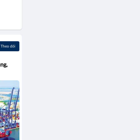
Theo dõi
ng,