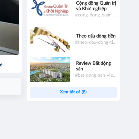
Cộng đồng Quản trị
và Khởi nghiệp
#cong-dong-quan-tri-va-khoi-nghiep
Theo dấu dòng tiền
#theo-dau-dong-tien
Review Bất động
sẻ
sản
#bat-dong-san-viet-nam
Xem tất cả (8)