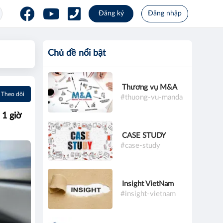
Đăng ký
Đăng nhập
Chủ đề nổi bật
Thương vụ M&A
Theo dõi
#thuong-vu-manda
 1 giờ
CASE STUDY
#case-study
Insight VietNam
#insight-vietnam