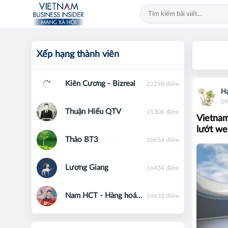
Xếp hạng thành viên
Kiên Cương - Bizreal
22298 điểm
Hạ
09
Thuận Hiếu QTV
21306 điểm
Vietnam
lướt w
Thảo BT3
18654 điểm
Lương Giang
16434 điểm
Nam HCT - Hàng hoá phái sinh - 0867091553
14632 điểm