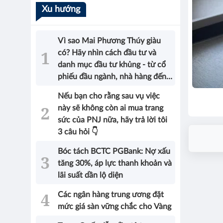
Xu hướng
Vì sao Mai Phương Thúy giàu
có? Hãy nhìn cách đầu tư và
danh mục đầu tư khủng - từ cổ
phiếu đầu ngành, nhà hàng đến
bất động sản của Hoa hậu sẽ có
Nếu bạn cho rằng sau vụ việc
được câu trả lời!
này sẽ không còn ai mua trang
sức của PNJ nữa, hãy trả lời tôi
3 câu hỏi 👇
Bóc tách BCTC PGBank: Nợ xấu
tăng 30%, áp lực thanh khoản và
lãi suất dần lộ diện
Các ngân hàng trung ương đặt
mức giá sàn vững chắc cho Vàng