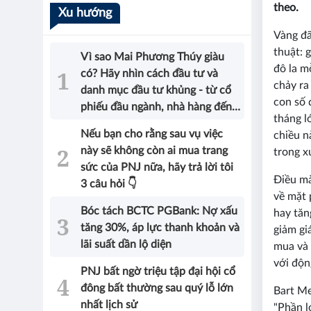
theo.
Xu hướng
Vàng đã
thuật: 
Vì sao Mai Phương Thúy giàu
đô la m
có? Hãy nhìn cách đầu tư và
chảy ra
danh mục đầu tư khủng - từ cổ
con số 
phiếu đầu ngành, nhà hàng đến
tháng l
bất động sản của Hoa hậu sẽ có
Nếu bạn cho rằng sau vụ việc
chiều n
được câu trả lời!
này sẽ không còn ai mua trang
trong x
sức của PNJ nữa, hãy trả lời tôi
Điều mà
3 câu hỏi 👇
về mặt 
Bóc tách BCTC PGBank: Nợ xấu
hay tăn
tăng 30%, áp lực thanh khoản và
giảm gi
lãi suất dần lộ diện
mua và 
với độn
PNJ bất ngờ triệu tập đại hội cổ
đông bất thường sau quý lỗ lớn
Bart Me
nhất lịch sử
"Phần l