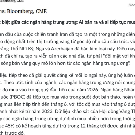
 biệt giữa các ngân hàng trung ương: Ai bán ra và ai tiếp tục mu
ạn đầu của cuộc chiến tranh Iran đã tạo ra một trong những diễn
o động nhất trên thị trường vàng từ góc độ nhu cầu cấu trúc: vi
 rằng Thổ Nhĩ Kỳ, Nga và Azerbaijan đã bán kim loại này. Điều nà
ch đã chỉ ra, tạo ra viễn cảnh các nhà đầu tư phải "đối mặt với k
 sóng bán vàng quy mô lớn hơn từ các ngân hàng trung ương".
liệu tiếp theo đã giải quyết đáng kể mối lo ngại này, ủng hộ luận
c. Theo ước tính của ngành, các ngân hàng trung ương nói chun
c độ mua vào trong quý đầu tiên của năm 2026. Ngân hàng Nhâ
uốc (PBOC) đã tiếp tục mua vào trong suốt đợt bán tháo, hoàn
g mua liên tiếp tính đến tháng 6, với tốc độ mua vào tháng 6 đ
hanh nhất kể từ năm 2023. Dữ liệu khảo sát của Hội đồng Vàng Th
y các ngân hàng trung ương dự định mua nhiều hơn trong thời gi
lục 45% có kế hoạch tăng dự trữ trong 12 tháng tới được ghi nh
ch trước đó.