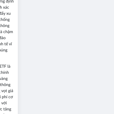
ợng định
nh xác
đẩy xu
 thống
 không
 và chậm
 đảo
h tế vĩ
chúng
ETF là
chính
 vàng
 thông
 vọt giá
i phí cơ
 với
ực tăng