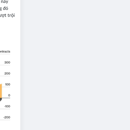
​này
g đó
ượt trội