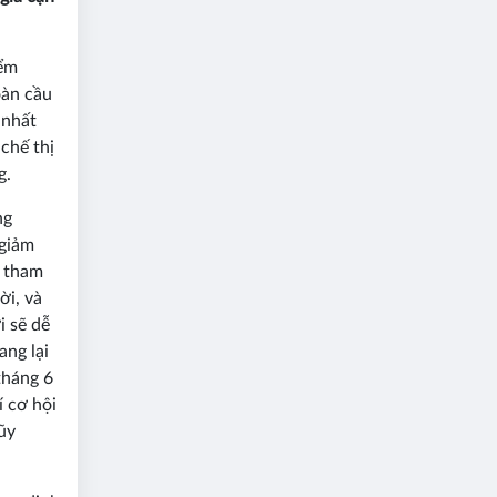
iểm
oàn cầu
 nhất
 chế thị
g.
ng
 giảm
g tham
ời, và
i sẽ dễ
ang lại
tháng 6
í cơ hội
ũy