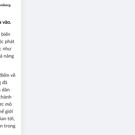
a vào.
 biến
ệc phát
y, như
hả năng
 điểm về
g đã
n dân
 thành
ược mô
ế giới
an tới,
ận trong