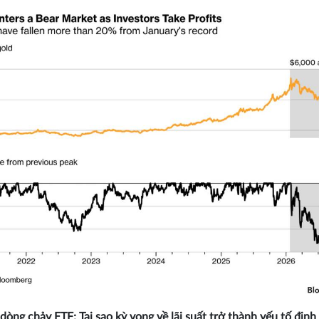
dòng chảy ETF: Tại sao kỳ vọng về lãi suất trở thành yếu tố định