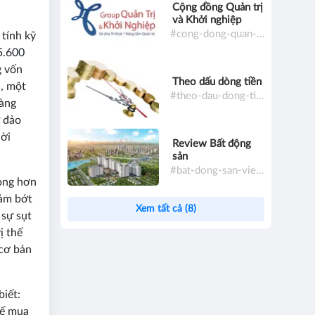
Cộng đồng Quản trị
và Khởi nghiệp
#cong-dong-quan-tri-va-khoi-nghiep
 tính kỹ
5.600
g vốn
Theo dấu dòng tiền
a, một
#theo-dau-dong-tien
hàng
ự đảo
hời
Review Bất động
sản
#bat-dong-san-viet-nam
rọng hơn
iảm bớt
Xem tất cả (8)
 sự sụt
ị thế
 cơ bản
biết:
hế mua