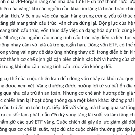
nh của JPMorgan rằng các nhà đầu tư ETF đã trở thành "lực lư
 biên của vàng" khi các nguồn cầu khác im lặng là hoàn toàn chí
phân tích. Việc mua vào của ngân hàng trung ương, yếu tố thúc 
ăng giá mang tính cấu trúc, vẫn chưa dừng lại. Động lực của hệ
 mang tính cấu trúc, vốn thúc đẩy việc đa dạng hóa dự trữ, cũng
i. Nhưng các nguồn cầu mang tính cấu trúc này diễn ra liên tục
hông nhạy cảm với giá cả trong ngắn hạn. Dòng vốn ETF, có thể
rong vòng vài ngày để đáp ứng những thay đổi trong diễn biến kin
trở thành cơ chế định giá cận biên chính xác bởi vì hướng của 
i trong khi nhu cầu mang tính cấu trúc vẫn không đổi.
g cụ thể của cuộc chiến Iran đến dòng vốn chảy ra khỏi các quỹ 
ng được xem xét. Vàng thường được hưởng lợi từ sự bất ổn địa 
ng qua nhu cầu trú ẩn an toàn. Nhưng cơ chế ảnh hưởng đến giá
c chiến Iran lại hoạt động thông qua một kênh khác: không phải
 cầu trú ẩn an toàn trực tiếp đối với vàng, mà thông qua sự tăng
 ra cú sốc lạm phát, dẫn đến kỳ vọng tăng lãi suất và làm tăng ch
 nắm giữ các quỹ ETF vàng. Cuộc chiến đã gây áp lực giảm giá đối
ông qua cơ chế lãi suất, mặc dù các cuộc chiến thường gây áp l