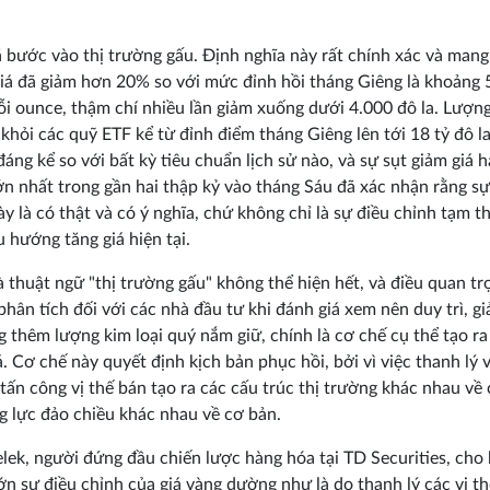
 bước vào thị trường gấu. Định nghĩa này rất chính xác và mang
giá đã giảm hơn 20% so với mức đỉnh hồi tháng Giêng là khoảng 
ỗi ounce, thậm chí nhiều lần giảm xuống dưới 4.000 đô la. Lượn
 khỏi các quỹ ETF kể từ đỉnh điểm tháng Giêng lên tới 18 tỷ đô l
đáng kể so với bất kỳ tiêu chuẩn lịch sử nào, và sự sụt giảm giá 
ớn nhất trong gần hai thập kỷ vào tháng Sáu đã xác nhận rằng s
ày là có thật và có ý nghĩa, chứ không chỉ là sự điều chỉnh tạm t
u hướng tăng giá hiện tại.
 thuật ngữ "thị trường gấu" không thể hiện hết, và điều quan t
phân tích đối với các nhà đầu tư khi đánh giá xem nên duy trì, g
g thêm lượng kim loại quý nắm giữ, chính là cơ chế cụ thể tạo ra
á. Cơ chế này quyết định kịch bản phục hồi, bởi vì việc thanh lý v
tấn công vị thế bán tạo ra các cấu trúc thị trường khác nhau về
g lực đảo chiều khác nhau về cơ bản.
lek, người đứng đầu chiến lược hàng hóa tại TD Securities, cho 
ớn sự điều chỉnh của giá vàng dường như là do thanh lý các vị t