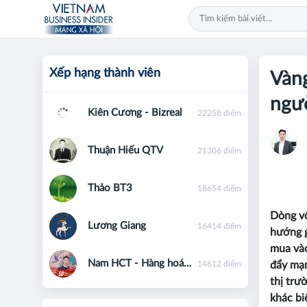
Xếp hạng thành viên
Vàng
ngư
Kiên Cương - Bizreal
22258 điểm
Thuận Hiếu QTV
21306 điểm
Thảo BT3
18654 điểm
Dòng vố
Lương Giang
16414 điểm
hướng g
mua vào
Nam HCT - Hàng hoá phái sinh - 0867091553
14612 điểm
đẩy mạn
thị trư
khác bi