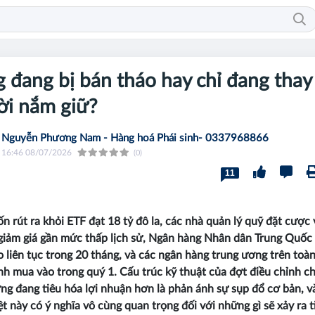
 đang bị bán tháo hay chỉ đang thay
ời nắm giữ?
Nguyễn Phương Nam - Hàng hoá Phái sinh- 0337968866
16:46 08/07/2026
(0)
11
n rút ra khỏi ETF đạt 18 tỷ đô la, các nhà quản lý quỹ đặt cược
iảm giá gần mức thấp lịch sử, Ngân hàng Nhân dân Trung Quốc
 liên tục trong 20 tháng, và các ngân hàng trung ương trên toà
h mua vào trong quý 1. Cấu trúc kỹ thuật của đợt điều chỉnh c
ờng đang tiêu hóa lợi nhuận hơn là phản ánh sự sụp đổ cơ bản, v
ệt này có ý nghĩa vô cùng quan trọng đối với những gì sẽ xảy ra t