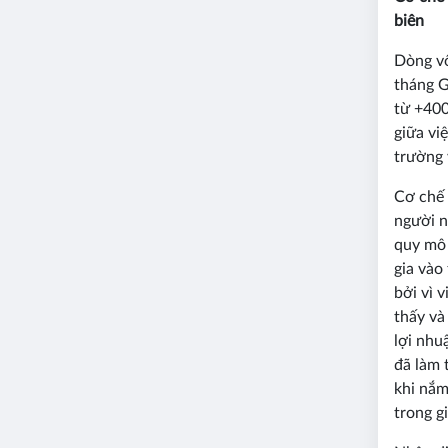
biên
Dòng vố
tháng G
từ +400
giữa vi
trường 
Cơ chế 
người n
quy mô 
gia vào
bởi vì 
thấy và
lợi nhu
đã làm 
khi nắm
trong g