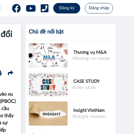
Đăng ký
Đăng nhập
Chủ đề nổi bật
 đổi
Thương vụ M&A
#thuong-vu-manda
CASE STUDY
#case-study
 vào xu
 (PBOC)
n cầu
Insight VietNam
ho thấy
#insight-vietnam
à sự
iếp