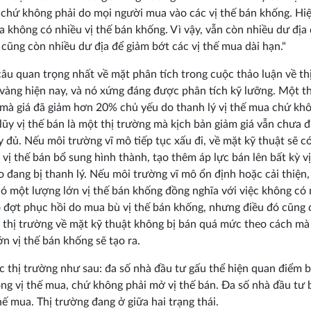
 chứ không phải do mọi người mua vào các vị thế bán khống. Hiệ
a không có nhiều vị thế bán khống. Vì vậy, vẫn còn nhiều dư địa
 cũng còn nhiều dư địa để giảm bớt các vị thế mua dài hạn."
câu quan trọng nhất về mặt phân tích trong cuộc thảo luận về th
vàng hiện nay, và nó xứng đáng được phân tích kỹ lưỡng. Một th
mà giá đã giảm hơn 20% chủ yếu do thanh lý vị thế mua chứ kh
 lũy vị thế bán là một thị trường mà kịch bản giảm giá vẫn chưa 
y đủ. Nếu môi trường vĩ mô tiếp tục xấu đi, về mặt kỹ thuật sẽ c
 vị thế bán bổ sung hình thành, tạo thêm áp lực bán lên bất kỳ vị
 đang bị thanh lý. Nếu môi trường vĩ mô ổn định hoặc cải thiện,
ó một lượng lớn vị thế bán khống đồng nghĩa với việc không có 
o đợt phục hồi do mua bù vị thế bán khống, nhưng điều đó cũng 
à thị trường về mặt kỹ thuật không bị bán quá mức theo cách m
ớn vị thế bán khống sẽ tạo ra.
c thị trường như sau: đa số nhà đầu tư gấu thể hiện quan điểm 
ng vị thế mua, chứ không phải mở vị thế bán. Đa số nhà đầu tư 
thế mua. Thị trường đang ở giữa hai trạng thái.