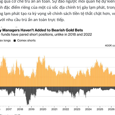
ng qua cơ chế trú ẩn an toàn. Sự đảo ngược mối quan hệ dự kiến ​
h đặc điểm riêng của một cú sốc địa chính trị gây lạm phát, tron
g lạm phát tạo ra kỳ vọng về chính sách tiền tệ thắt chặt hơn, v
với nhu cầu trú ẩn an toàn trực tiếp.