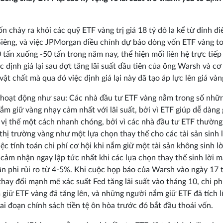
n chảy ra khỏi các quỹ ETF vàng trị giá 18 tỷ đô la kể từ đỉnh đ
iêng, và việc JPMorgan điều chỉnh dự báo dòng vốn ETF vàng t
 tấn xuống -50 tấn trong năm nay, thể hiện mối liên hệ trực tiếp
ệc định giá lại sau đợt tăng lãi suất đầu tiên của ông Warsh và cơ
vật chất mà qua đó việc định giá lại này đã tạo áp lực lên giá vàn
hoạt động như sau: Các nhà đầu tư ETF vàng nằm trong số nhữ
ắm giữ vàng nhạy cảm nhất với lãi suất, bởi vì ETF giúp dễ dàng
vị thế một cách nhanh chóng, bởi vì các nhà đầu tư ETF thườn
 thị trường vàng như một lựa chọn thay thế cho các tài sản sinh l
việc tính toán chi phí cơ hội khi nắm giữ một tài sản không sinh lờ
 cảm nhận ngay lập tức nhất khi các lựa chọn thay thế sinh lời m
ận phi rủi ro từ 4-5%. Khi cuộc họp báo của Warsh vào ngày 17 
thay đổi mạnh mẽ xác suất Fed tăng lãi suất vào tháng 10, chi ph
 giữ ETF vàng đã tăng lên, và những người nắm giữ ETF đã tích l
iai đoạn chính sách tiền tệ ôn hòa trước đó bắt đầu thoái vốn.