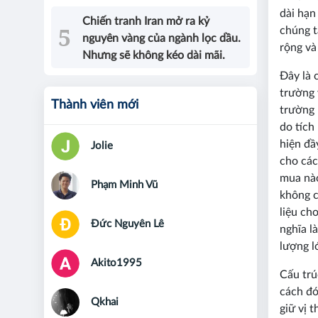
dài hạn
Chiến tranh Iran mở ra kỷ
chúng t
nguyên vàng của ngành lọc dầu.
rộng và
Nhưng sẽ không kéo dài mãi.
Đây là 
trường 
Thành viên mới
trường 
do tích
hiện đầ
Jolie
cho các
mua nào
Phạm Minh Vũ
không c
liệu ch
Đức Nguyên Lê
nghĩa l
lượng l
Akito1995
Cấu trú
cách đó
Qkhai
giữ vị 