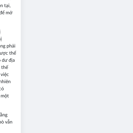
n tại,
 để mở
ị
ị
ông phải
được thể
ó dư địa
 thế
 việc
nhiên
có
à một
bằng
bò vẫn