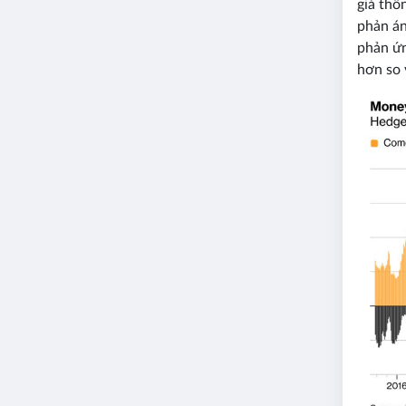
giá thô
phản án
phản ứn
hơn so 