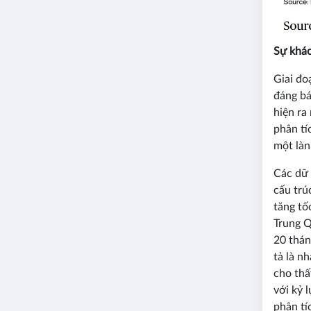
Sự khác
Giai đo
đáng bá
hiện ra
phân tí
một làn
Các dữ 
cấu trú
tăng tố
Trung Q
20 thán
tả là n
cho thấ
với kỷ 
phân tí