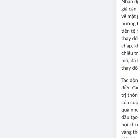
Nhận đị
giá cận
về mặt 
hướng t
tiền tệ
thay đổ
chạp, k
chiều t
mô, đã 
thay đổ
Tác độn
điều đá
trị thô
của cuộ
qua nhu
dầu tạo
hội khi
vàng th