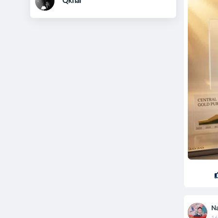
Qkhai
Na
16