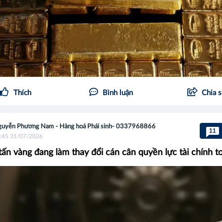
Thích
Bình luận
Chia 
uyễn Phương Nam - Hàng hoá Phái sinh- 0337968866
11
:45 31/07/2026
tấn vàng đang làm thay đổi cán cân quyền lực tài chính t