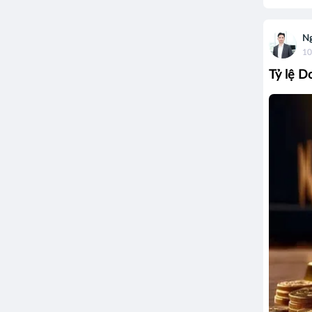
Ng
10
Tỷ lệ D