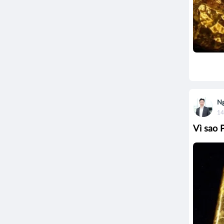
Ng
14
Vì sao 