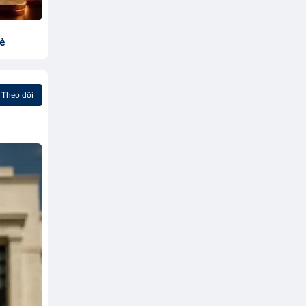
sẻ
Theo dõi