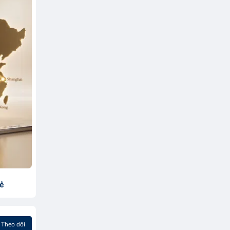
sẻ
Theo dõi