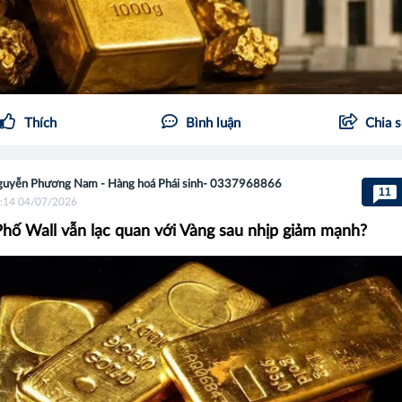
Thích
Bình luận
Chia 
uyễn Phương Nam - Hàng hoá Phái sinh- 0337968866
11
:14 04/07/2026
Phố Wall vẫn lạc quan với Vàng sau nhịp giảm mạnh?