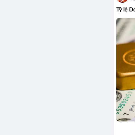
Tỷ lệ D