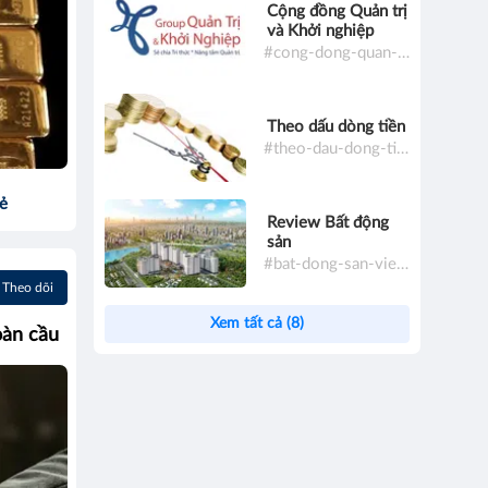
Cộng đồng Quản trị
và Khởi nghiệp
#cong-dong-quan-tri-va-khoi-nghiep
Theo dấu dòng tiền
#theo-dau-dong-tien
sẻ
Review Bất động
sản
#bat-dong-san-viet-nam
Theo dõi
Xem tất cả (8)
oàn cầu