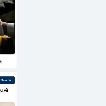
sẻ
Theo dõi
ệu về