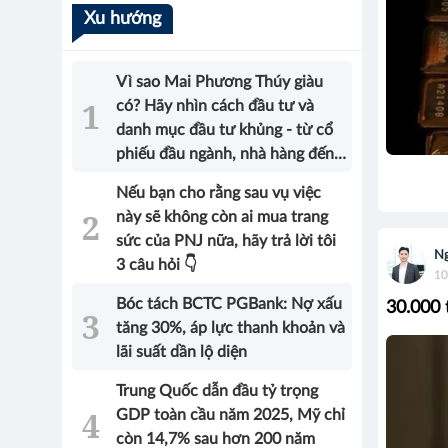
Xu hướng
Vì sao Mai Phương Thúy giàu
có? Hãy nhìn cách đầu tư và
danh mục đầu tư khủng - từ cổ
phiếu đầu ngành, nhà hàng đến
bất động sản của Hoa hậu sẽ có
Nếu bạn cho rằng sau vụ việc
được câu trả lời!
này sẽ không còn ai mua trang
sức của PNJ nữa, hãy trả lời tôi
Ng
3 câu hỏi 👇
10
Bóc tách BCTC PGBank: Nợ xấu
30.000 
tăng 30%, áp lực thanh khoản và
lãi suất dần lộ diện
Trung Quốc dẫn đầu tỷ trọng
GDP toàn cầu năm 2025, Mỹ chỉ
còn 14,7% sau hơn 200 năm