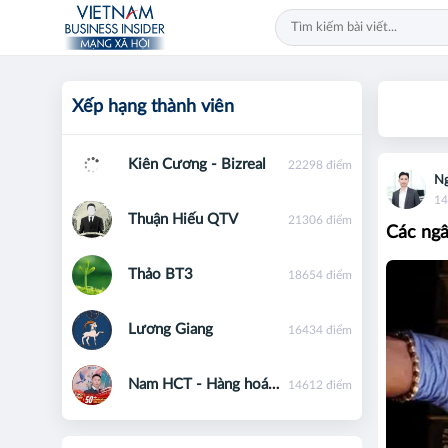
Xếp hạng thành viên
Kiên Cương - Bizreal
22298 điểm
Ng
14
Thuận Hiếu QTV
21306 điểm
Các ngâ
Thảo BT3
18654 điểm
Lương Giang
16434 điểm
Nam HCT - Hàng hoá phái sinh - 0867091553
14612 điểm