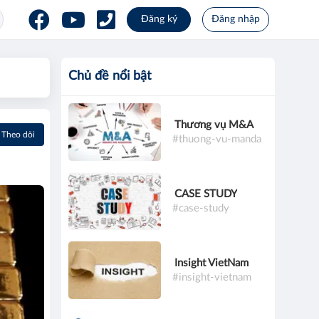
Đăng ký
Đăng nhập
Chủ đề nổi bật
Thương vụ M&A
Theo dõi
#thuong-vu-manda
CASE STUDY
#case-study
Insight VietNam
#insight-vietnam