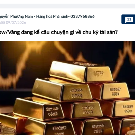
uyễn Phương Nam - Hàng hoá Phái sinh- 0337968866
11
:55 09/07/2026
ow/Vàng đang kể câu chuyện gì về chu kỳ tài sản?