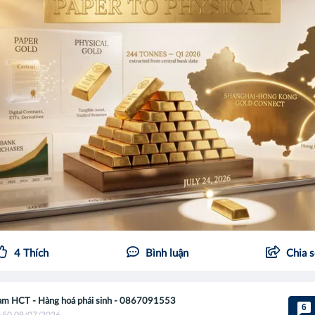
4
Thích
Bình luận
Chia 
m HCT - Hàng hoá phái sinh - 0867091553
6
:50 09/07/2026