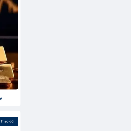
sẻ
Theo dõi