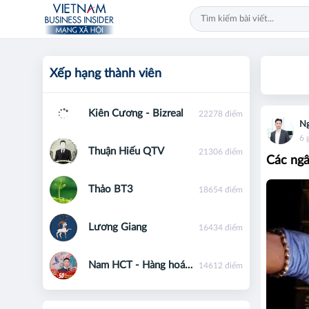
Xếp hạng thành viên
Kiên Cương - Bizreal
22278 điểm
Ng
6 
Thuận Hiếu QTV
21306 điểm
Các ngâ
Thảo BT3
18654 điểm
Lương Giang
16434 điểm
Nam HCT - Hàng hoá phái sinh - 0867091553
14612 điểm