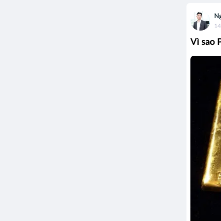
Ng
14
Vì sao 