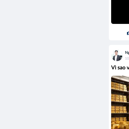
Ng
10
Vì sao v