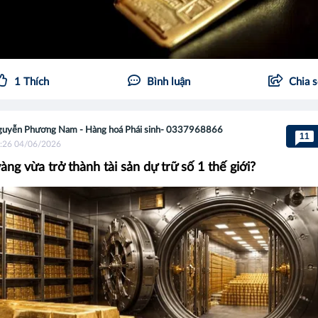
1
Thích
Bình luận
Chia 
uyễn Phương Nam - Hàng hoá Phái sinh- 0337968866
11
:26 04/06/2026
àng vừa trở thành tài sản dự trữ số 1 thế giới?