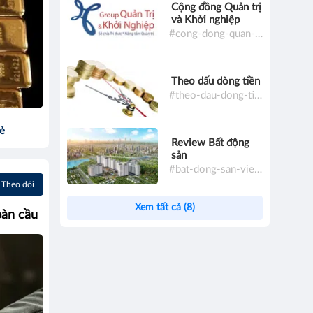
Cộng đồng Quản trị
và Khởi nghiệp
#cong-dong-quan-tri-va-khoi-nghiep
Theo dấu dòng tiền
#theo-dau-dong-tien
sẻ
Review Bất động
sản
#bat-dong-san-viet-nam
Theo dõi
Xem tất cả (8)
oàn cầu