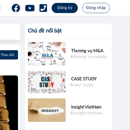
Đăng ký
Đăng nhập
Chủ đề nổi bật
Thương vụ M&A
Theo dõi
#thuong-vu-manda
CASE STUDY
#case-study
Insight VietNam
#insight-vietnam