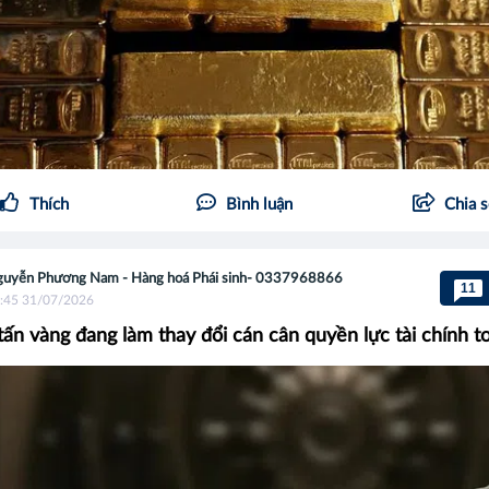
Thích
Bình luận
Chia 
uyễn Phương Nam - Hàng hoá Phái sinh- 0337968866
11
:45 31/07/2026
tấn vàng đang làm thay đổi cán cân quyền lực tài chính t