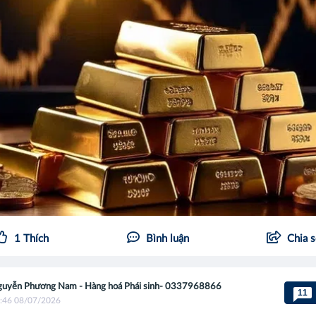
1
Thích
Bình luận
Chia 
uyễn Phương Nam - Hàng hoá Phái sinh- 0337968866
11
:46 08/07/2026