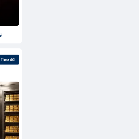
sẻ
Theo dõi