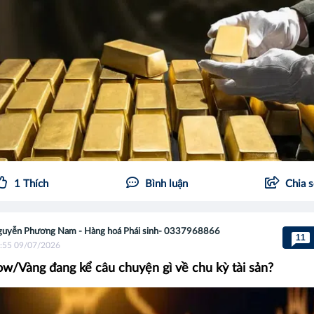
1
Thích
Bình luận
Chia 
uyễn Phương Nam - Hàng hoá Phái sinh- 0337968866
11
:55 09/07/2026
ow/Vàng đang kể câu chuyện gì về chu kỳ tài sản?