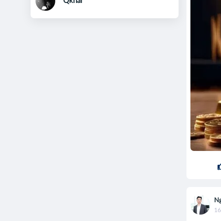
Qkhai
Ng
16