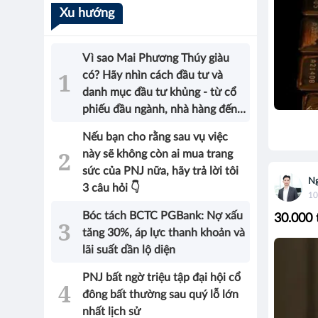
Xu hướng
Vì sao Mai Phương Thúy giàu
có? Hãy nhìn cách đầu tư và
danh mục đầu tư khủng - từ cổ
phiếu đầu ngành, nhà hàng đến
bất động sản của Hoa hậu sẽ có
Nếu bạn cho rằng sau vụ việc
được câu trả lời!
này sẽ không còn ai mua trang
sức của PNJ nữa, hãy trả lời tôi
Ng
3 câu hỏi 👇
10
Bóc tách BCTC PGBank: Nợ xấu
30.000 
tăng 30%, áp lực thanh khoản và
lãi suất dần lộ diện
PNJ bất ngờ triệu tập đại hội cổ
đông bất thường sau quý lỗ lớn
nhất lịch sử