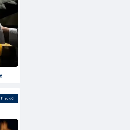
sẻ
Theo dõi