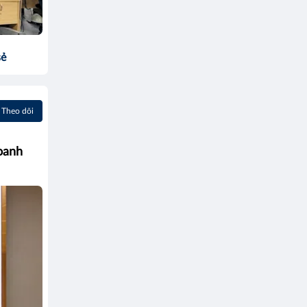
sẻ
Theo dõi
oanh