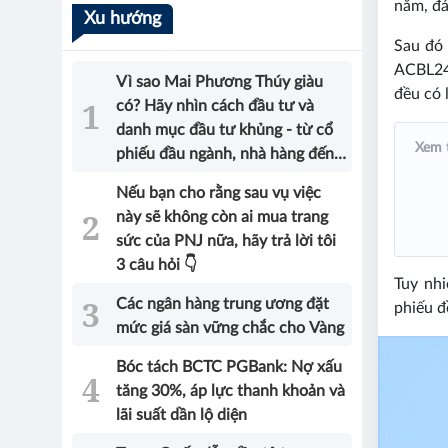
năm, đ
Xu hướng
Sau đó 
ACBL242
Vì sao Mai Phương Thúy giàu
đều có 
có? Hãy nhìn cách đầu tư và
danh mục đầu tư khủng - từ cổ
Xem 
phiếu đầu ngành, nhà hàng đến
bất động sản của Hoa hậu sẽ có
Nếu bạn cho rằng sau vụ việc
được câu trả lời!
này sẽ không còn ai mua trang
sức của PNJ nữa, hãy trả lời tôi
3 câu hỏi 👇
Tuy nhi
Các ngân hàng trung ương đặt
phiếu đ
mức giá sàn vững chắc cho Vàng
Bóc tách BCTC PGBank: Nợ xấu
tăng 30%, áp lực thanh khoản và
lãi suất dần lộ diện