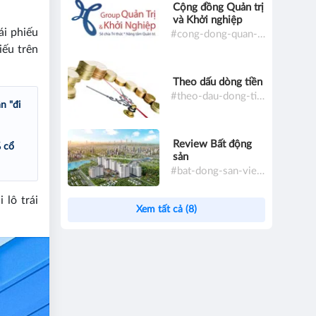
Cộng đồng Quản trị
và Khởi nghiệp
ái phiếu
#cong-dong-quan-tri-va-khoi-nghiep
iếu trên
Theo dấu dòng tiền
#theo-dau-dong-tien
n "đi
Review Bất động
% cổ
sản
#bat-dong-san-viet-nam
 lô trái
Xem tất cả (8)