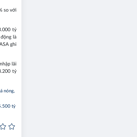
% so với
.000 tỷ
 động là
CASA ghi
nhập lãi
.200 tỷ
á nóng,
5.500 tỷ