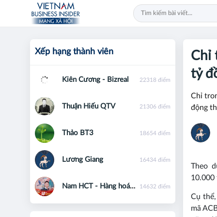
Xếp hạng thành viên
Chỉ 
tỷ đ
Kiên Cương - Bizreal
22318 điểm
Chỉ tro
Thuận Hiếu QTV
21306 điểm
động th
Thảo BT3
18654 điểm
Lương Giang
16434 điểm
Theo d
10.000 
Nam HCT - Hàng hoá phái sinh - 0867091553
14632 điểm
Cụ thể,
mã ACBL