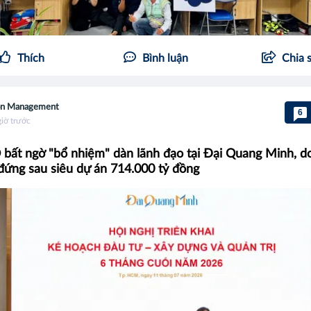
Thích
Bình luận
Chia 
on Management
6
giờ trước
ất ngờ "bổ nhiệm" dàn lãnh đạo tại Đại Quang Minh, d
đứng sau siêu dự án 714.000 tỷ đồng