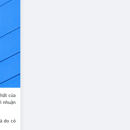
nhất của
ợi nhuận
à do có