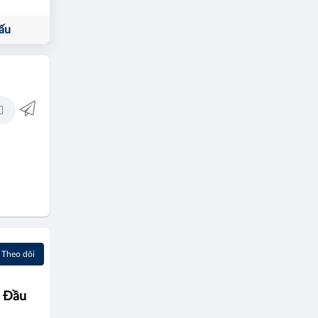
ấu
Theo dõi
n Đầu