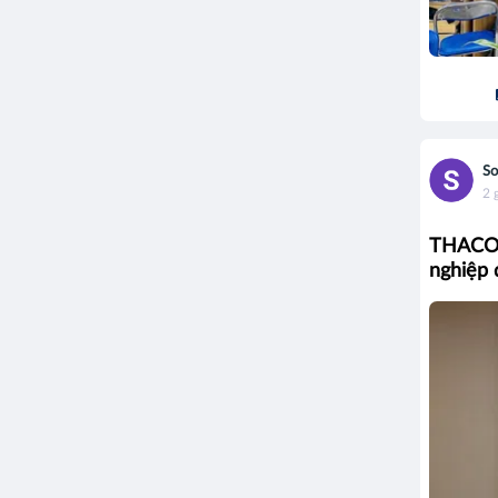
S
2 
THACO b
nghiệp 