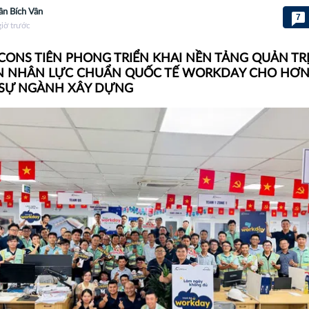
ần Bích Vân
7
giờ trước
CONS TIÊN PHONG TRIỂN KHAI NỀN TẢNG QUẢN TR
 NHÂN LỰC CHUẨN QUỐC TẾ WORKDAY CHO HƠN 
SỰ NGÀNH XÂY DỰNG