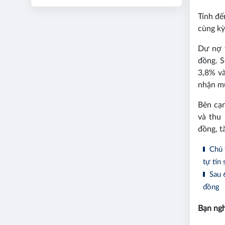
Tính đế
cùng kỳ
Dư nợ 
đồng. S
3,8% và
nhận mứ
Bên cạn
và thu
đồng, t
Chủ 
tự tin 
Sau 6
đồng
Bạn ngh