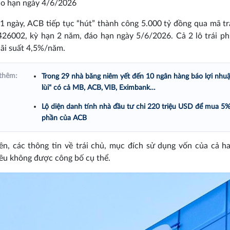
áo hạn ngày 4/6/2026
1 ngày, ACB tiếp tục “hút” thành công 5.000 tỷ đồng qua mã tr
6002, kỳ hạn 2 năm, đáo hạn ngày 5/6/2026. Cả 2 lô trái ph
lãi suất 4,5%/năm.
thêm:
Trong 29 nhà băng niêm yết đến 10 ngân hàng báo lợi nhuậ
lùi" có cả MB, ACB, VIB, Eximbank…
Lộ diện danh tính nhà đầu tư chi 220 triệu USD để mua 5
phần của ACB
ên, các thông tin về trái chủ, mục đích sử dụng vốn của cả hai
ều không được công bố cụ thể.