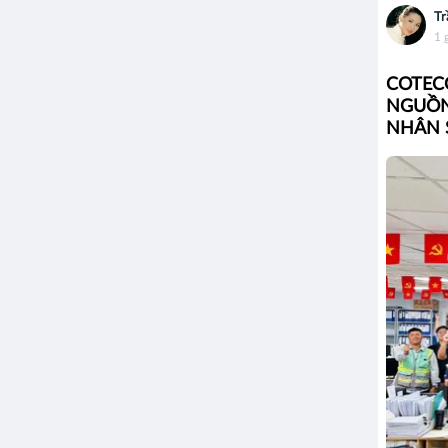
Tr
1 
COTEC
NGUỒN
NHÂN 