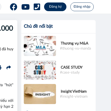
Đăng ký
Đăng nhập
Chủ đề nổi bật
.000
Thương vụ M&A
#thuong-vu-manda
) đã huy
CASE STUDY
#case-study
a "hút"
Insight VietNam
#insight-vietnam
hiếu với
kỳ hạn 2