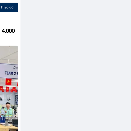
Theo dõi
Ị
4.000