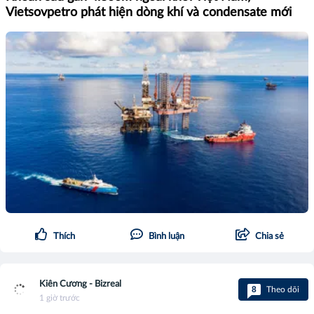
Vietsovpetro phát hiện dòng khí và condensate mới
Thích
Bình luận
Chia sẻ
Kiên Cương - Bizreal
8
Theo dõi
1 giờ trước