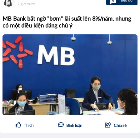
8
Theo dõi
2 giờ trước
MB Bank bất ngờ "bơm" lãi suất lên 8%/năm, nhưng
có một điều kiện đáng chú ý
Thích
Bình luận
Chia sẻ