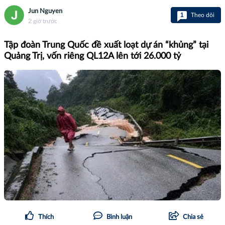
Jun Nguyen
1
Theo dõi
2 giờ trước
Tập đoàn Trung Quốc đề xuất loạt dự án “khủng” tại
Quảng Trị, vốn riêng QL12A lên tới 26.000 tỷ
Thích
Bình luận
Chia sẻ