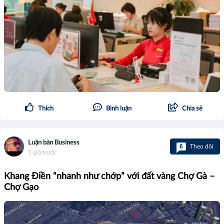
Thích
Bình luận
Chia sẻ
Luận bàn Business
6
Theo dõi
1 giờ trước
Khang Điền “nhanh như chớp” với đất vàng Chợ Gà –
Chợ Gạo