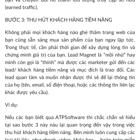
(earned traffic).
BƯỚC 3: THU HÚT KHÁCH HÀNG TIỀM NĂNG
Không phải mọi khách hàng nào ghé thăm trang web của
bạn cũng sẵn sàng mua sản phẩm của bạn ngay lập tức.
Trong thực tế, cần phải thời gian để xây dựng lòng tin và
chứng minh giá trị của bạn. Lead Magnet là “mồi nhử” hay
mình còn gọi là “thính” mà được các marketer gửi đến các
lead/ khách hàng tiềm năng và mục đích là trao đổi. Các
lead quan tâm và muốn nhận được thì sẽ để lại thông tin
của họ (tên, email, số điện thoại, hoặc các thông tin liên lạc
khác được yêu cầu).
Ví dụ:
Nếu các bạn biết qua ATPSoftware thì chắc chắn sẽ hiểu
tại sao bước 3 này nàu lại quan trọng đến vậy trong việc
thu hút khách hàng tiềm năng. Bên mình luôn cung cấp các
loại tài liệu, như ebook, video, khóa học,... hoàn toàn miễn