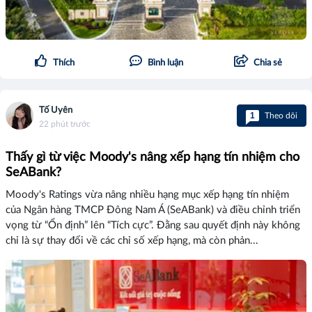
Thích
Bình luận
Chia sẻ
Tố Uyên
1
Theo dõi
22 phút trước
Thấy gì từ việc Moody's nâng xếp hạng tín nhiệm cho
SeABank?
Moody's Ratings vừa nâng nhiều hạng mục xếp hạng tín nhiệm
của Ngân hàng TMCP Đông Nam Á (SeABank) và điều chỉnh triển
vọng từ “Ổn định” lên “Tích cực”. Đằng sau quyết định này không
chỉ là sự thay đổi về các chỉ số xếp hạng, mà còn phản...