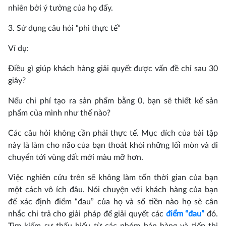
nhiên bởi ý tưởng của họ đấy.
3. Sử dụng câu hỏi “phi thực tế”
Ví dụ:
Điều gì giúp khách hàng giải quyết được vấn đề chỉ sau 30
giây?
Nếu chi phí tạo ra sản phẩm bằng 0, bạn sẽ thiết kế sản
phẩm của mình như thế nào?
Các câu hỏi không cần phải thực tế. Mục đích của bài tập
này là làm cho não của bạn thoát khỏi những lối mòn và di
chuyển tới vùng đất mới màu mỡ hơn.
Việc nghiên cứu trên sẽ không làm tốn thời gian của bạn
một cách vô ích đâu. Nói chuyện với khách hàng của bạn
để xác định điểm “đau” của họ và số tiền nào họ sẽ cân
nhắc chi trả cho giải pháp để giải quyết các
điểm “đau”
đó.
Tìm kiếm sự thấu hiểu từ các nhóm bán hàng và tiếp thị