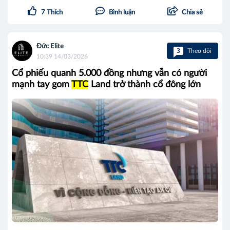
7
Thích
Bình luận
Chia sẻ
Đức Elite
3
Theo dõi
10:39 14/03/2026
Cổ phiếu quanh 5.000 đồng nhưng vẫn có người
mạnh tay gom
TTC
Land trở thành cổ đông lớn