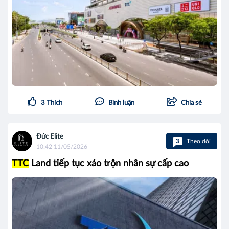
3
Thích
Bình luận
Chia sẻ
Đức Elite
3
Theo dõi
10:42 11/05/2026
TTC
Land tiếp tục xáo trộn nhân sự cấp cao