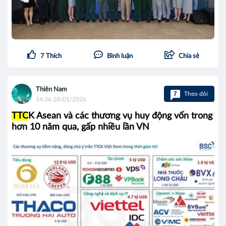
7
Thích
Bình luận
Chia sẻ
Thiên Nam
7
Theo dõi
14:36 28/01/2026
TTC
K Asean và các thương vụ huy động vốn trong
hơn 10 năm qua, gấp nhiều lần VN