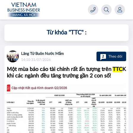
Từ khóa "
TTC
" :
Lãng Tử Buôn Nước Mắm
2
Theo dõi
14:10 31/07/2026
Một mùa báo cáo tài chính rất ấn tượng trên
TTC
K
khi các ngành đều tăng trưởng gần 2 con số!