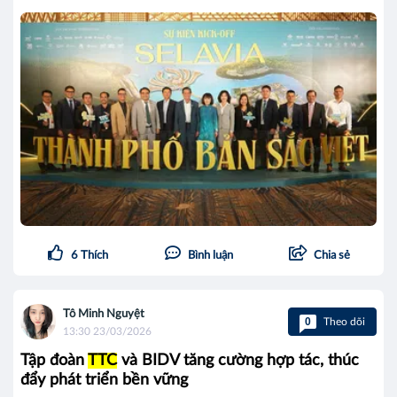
6
Thích
Bình luận
Chia sẻ
Tô Minh Nguyệt
0
Theo dõi
13:30 23/03/2026
Tập đoàn
TTC
và BIDV tăng cường hợp tác, thúc
đẩy phát triển bền vững