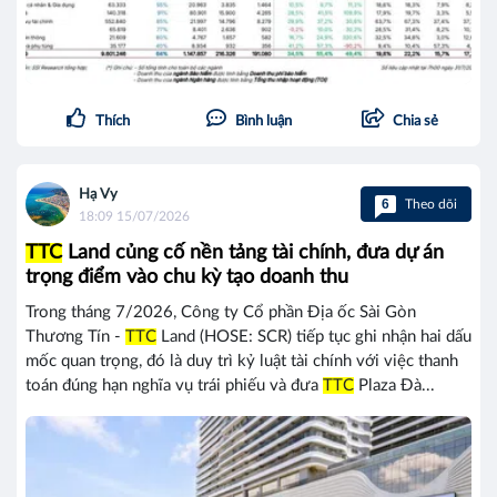
Thích
Bình luận
Chia sẻ
Hạ Vy
6
Theo dõi
18:09 15/07/2026
TTC
Land củng cố nền tảng tài chính, đưa dự án
trọng điểm vào chu kỳ tạo doanh thu
Trong tháng 7/2026, Công ty Cổ phần Địa ốc Sài Gòn
Thương Tín -
TTC
Land (HOSE: SCR) tiếp tục ghi nhận hai dấu
mốc quan trọng, đó là duy trì kỷ luật tài chính với việc thanh
toán đúng hạn nghĩa vụ trái phiếu và đưa
TTC
Plaza Đà...