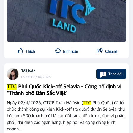
Thích
Bình luận
Chia sẻ
Tố Uyên
1
Theo dõi
09:53 03/04/2026
TTC
Phú Quốc Kick-off Selavia - Công bố định vị
“Thành phố Bản Sắc Việt”
Ngày 02/4/2026, CTCP Toàn Hải Vân (
TTC
Phú Quốc) đã tổ
chức thành công sự kiện Kick-off (ra quân) dự án Selavia, thu
hút hơn 500 khách mời là các đối tác chiến lược, đơn vị phân
phối, đại diện các ngân hàng, hiệp hội và cộng đồng kinh
doanh...