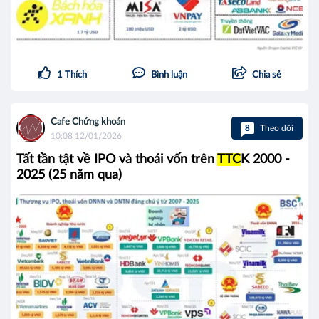
1
Thích
Bình luận
Chia sẻ
Cafe Chứng khoán
8
Theo dõi
10:08 12/01/2026
Tất tần tật về IPO và thoái vốn trên
TTC
K 2000 -
2025 (25 năm qua)