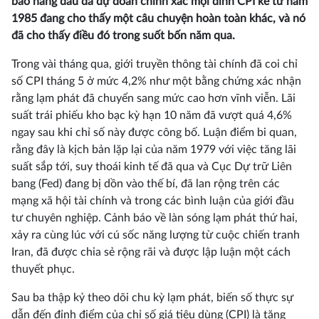
báo hàng đầu đã dự đoán chính xác mọi đỉnh CPI kể từ năm
1985 đang cho thấy một câu chuyện hoàn toàn khác, và nó
đã cho thấy điều đó trong suốt bốn năm qua.
Trong vài tháng qua, giới truyền thông tài chính đã coi chỉ
số CPI tháng 5 ở mức 4,2% như một bằng chứng xác nhận
rằng lạm phát đã chuyển sang mức cao hơn vĩnh viễn. Lãi
suất trái phiếu kho bạc kỳ hạn 10 năm đã vượt quá 4,6%
ngay sau khi chỉ số này được công bố. Luận điểm bi quan,
rằng đây là kịch bản lặp lại của năm 1979 với việc tăng lãi
suất sắp tới, suy thoái kinh tế đã qua và Cục Dự trữ Liên
bang (Fed) đang bị dồn vào thế bí, đã lan rộng trên các
mạng xã hội tài chính và trong các bình luận của giới đầu
tư chuyên nghiệp. Cảnh báo về làn sóng lạm phát thứ hai,
xảy ra cùng lúc với cú sốc năng lượng từ cuộc chiến tranh
Iran, đã được chia sẻ rộng rãi và được lập luận một cách
thuyết phục.
Sau ba thập kỷ theo dõi chu kỳ lạm phát, biến số thực sự
dẫn đến đỉnh điểm của chỉ số giá tiêu dùng (CPI) là tăng