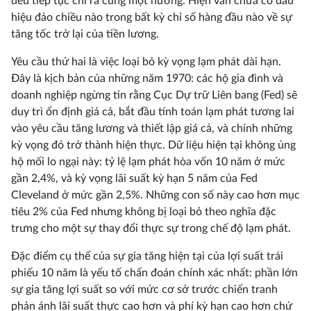
đều tiếp tục chỉ ra cùng một hướng. Hiện vẫn chưa có dấu
hiệu đảo chiều nào trong bất kỳ chỉ số hàng đầu nào về sự
tăng tốc trở lại của tiền lương.
Yêu cầu thứ hai là việc loại bỏ kỳ vọng lạm phát dài hạn.
Đây là kịch bản của những năm 1970: các hộ gia đình và
doanh nghiệp ngừng tin rằng Cục Dự trữ Liên bang (Fed) sẽ
duy trì ổn định giá cả, bắt đầu tính toán lạm phát tương lai
vào yêu cầu tăng lương và thiết lập giá cả, và chính những
kỳ vọng đó trở thành hiện thực. Dữ liệu hiện tại không ủng
hộ mối lo ngại này: tỷ lệ lạm phát hòa vốn 10 năm ở mức
gần 2,4%, và kỳ vọng lãi suất kỳ hạn 5 năm của Fed
Cleveland ở mức gần 2,5%. Những con số này cao hơn mục
tiêu 2% của Fed nhưng không bị loại bỏ theo nghĩa đặc
trưng cho một sự thay đổi thực sự trong chế độ lạm phát.
Đặc điểm cụ thể của sự gia tăng hiện tại của lợi suất trái
phiếu 10 năm là yếu tố chẩn đoán chính xác nhất: phần lớn
sự gia tăng lợi suất so với mức cơ sở trước chiến tranh
phản ánh lãi suất thực cao hơn và phí kỳ hạn cao hơn chứ