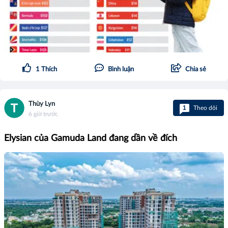
1
Thích
Bình luận
Chia sẻ
Thùy Lyn
1
Theo dõi
6 giờ trước
Elysian của Gamuda Land đang dần về đích