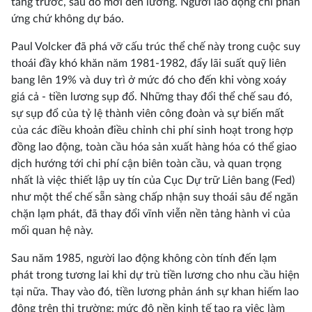
tăng trước, sau đó mới đến lương. Người lao động chỉ phản
ứng chứ không dự báo.
Paul Volcker đã phá vỡ cấu trúc thể chế này trong cuộc suy
thoái đầy khó khăn năm 1981-1982, đẩy lãi suất quỹ liên
bang lên 19% và duy trì ở mức đó cho đến khi vòng xoáy
giá cả - tiền lương sụp đổ. Những thay đổi thể chế sau đó,
sự sụp đổ của tỷ lệ thành viên công đoàn và sự biến mất
của các điều khoản điều chỉnh chi phí sinh hoạt trong hợp
đồng lao động, toàn cầu hóa sản xuất hàng hóa có thể giao
dịch hướng tới chi phí cận biên toàn cầu, và quan trọng
nhất là việc thiết lập uy tín của Cục Dự trữ Liên bang (Fed)
như một thể chế sẵn sàng chấp nhận suy thoái sâu để ngăn
chặn lạm phát, đã thay đổi vĩnh viễn nền tảng hành vi của
mối quan hệ này.
Sau năm 1985, người lao động không còn tính đến lạm
phát trong tương lai khi dự trù tiền lương cho nhu cầu hiện
tại nữa. Thay vào đó, tiền lương phản ánh sự khan hiếm lao
động trên thị trường: mức độ nền kinh tế tạo ra việc làm