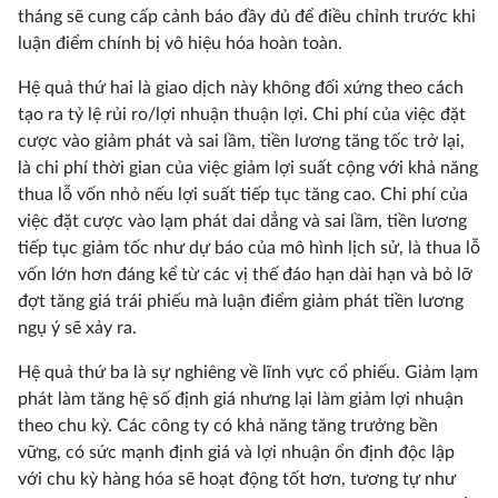
tháng sẽ cung cấp cảnh báo đầy đủ để điều chỉnh trước khi
luận điểm chính bị vô hiệu hóa hoàn toàn.
Hệ quả thứ hai là giao dịch này không đối xứng theo cách
tạo ra tỷ lệ rủi ro/lợi nhuận thuận lợi. Chi phí của việc đặt
cược vào giảm phát và sai lầm, tiền lương tăng tốc trở lại,
là chi phí thời gian của việc giảm lợi suất cộng với khả năng
thua lỗ vốn nhỏ nếu lợi suất tiếp tục tăng cao. Chi phí của
việc đặt cược vào lạm phát dai dẳng và sai lầm, tiền lương
tiếp tục giảm tốc như dự báo của mô hình lịch sử, là thua lỗ
vốn lớn hơn đáng kể từ các vị thế đáo hạn dài hạn và bỏ lỡ
đợt tăng giá trái phiếu mà luận điểm giảm phát tiền lương
ngụ ý sẽ xảy ra.
Hệ quả thứ ba là sự nghiêng về lĩnh vực cổ phiếu. Giảm lạm
phát làm tăng hệ số định giá nhưng lại làm giảm lợi nhuận
theo chu kỳ. Các công ty có khả năng tăng trưởng bền
vững, có sức mạnh định giá và lợi nhuận ổn định độc lập
với chu kỳ hàng hóa sẽ hoạt động tốt hơn, tương tự như