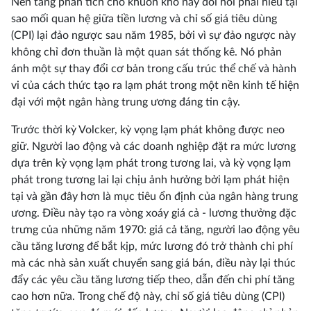
Nền tảng phân tích cho khuôn khổ này đòi hỏi phải hiểu tại
sao mối quan hệ giữa tiền lương và chỉ số giá tiêu dùng
(CPI) lại đảo ngược sau năm 1985, bởi vì sự đảo ngược này
không chỉ đơn thuần là một quan sát thống kê. Nó phản
ánh một sự thay đổi cơ bản trong cấu trúc thể chế và hành
vi của cách thức tạo ra lạm phát trong một nền kinh tế hiện
đại với một ngân hàng trung ương đáng tin cậy.
Trước thời kỳ Volcker, kỳ vọng lạm phát không được neo
giữ. Người lao động và các doanh nghiệp đặt ra mức lương
dựa trên kỳ vọng lạm phát trong tương lai, và kỳ vọng lạm
phát trong tương lai lại chịu ảnh hưởng bởi lạm phát hiện
tại và gần đây hơn là mục tiêu ổn định của ngân hàng trung
ương. Điều này tạo ra vòng xoáy giá cả - lương thưởng đặc
trưng của những năm 1970: giá cả tăng, người lao động yêu
cầu tăng lương để bắt kịp, mức lương đó trở thành chi phí
mà các nhà sản xuất chuyển sang giá bán, điều này lại thúc
đẩy các yêu cầu tăng lương tiếp theo, dẫn đến chi phí tăng
cao hơn nữa. Trong chế độ này, chỉ số giá tiêu dùng (CPI)