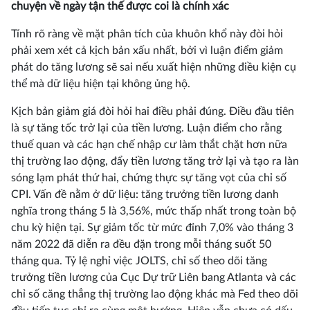
chuyện về ngày tận thế được coi là chính xác
Tính rõ ràng về mặt phân tích của khuôn khổ này đòi hỏi
phải xem xét cả kịch bản xấu nhất, bởi vì luận điểm giảm
phát do tăng lương sẽ sai nếu xuất hiện những điều kiện cụ
thể mà dữ liệu hiện tại không ủng hộ.
Kịch bản giảm giá đòi hỏi hai điều phải đúng. Điều đầu tiên
là sự tăng tốc trở lại của tiền lương. Luận điểm cho rằng
thuế quan và các hạn chế nhập cư làm thắt chặt hơn nữa
thị trường lao động, đẩy tiền lương tăng trở lại và tạo ra làn
sóng lạm phát thứ hai, chứng thực sự tăng vọt của chỉ số
CPI. Vấn đề nằm ở dữ liệu: tăng trưởng tiền lương danh
nghĩa trong tháng 5 là 3,56%, mức thấp nhất trong toàn bộ
chu kỳ hiện tại. Sự giảm tốc từ mức đỉnh 7,0% vào tháng 3
năm 2022 đã diễn ra đều đặn trong mỗi tháng suốt 50
tháng qua. Tỷ lệ nghỉ việc JOLTS, chỉ số theo dõi tăng
trưởng tiền lương của Cục Dự trữ Liên bang Atlanta và các
chỉ số căng thẳng thị trường lao động khác mà Fed theo dõi