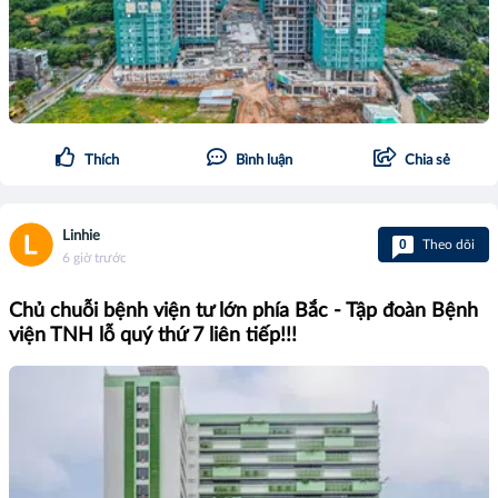
Thích
Bình luận
Chia sẻ
Linhie
0
Theo dõi
6 giờ trước
Chủ chuỗi bệnh viện tư lớn phía Bắc - Tập đoàn Bệnh
viện TNH lỗ quý thứ 7 liên tiếp!!!