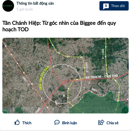
Thông tin bất động sản
9
Theo dõi
5 giờ trước
Tân Chánh Hiệp: Từ góc nhìn của Biggee đến quy
hoạch TOD
Thích
Bình luận
Chia sẻ