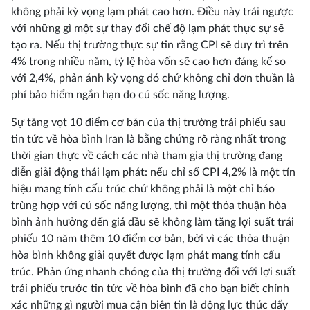
không phải kỳ vọng lạm phát cao hơn. Điều này trái ngược
với những gì một sự thay đổi chế độ lạm phát thực sự sẽ
tạo ra. Nếu thị trường thực sự tin rằng CPI sẽ duy trì trên
4% trong nhiều năm, tỷ lệ hòa vốn sẽ cao hơn đáng kể so
với 2,4%, phản ánh kỳ vọng đó chứ không chỉ đơn thuần là
phí bảo hiểm ngắn hạn do cú sốc năng lượng.
Sự tăng vọt 10 điểm cơ bản của thị trường trái phiếu sau
tin tức về hòa bình Iran là bằng chứng rõ ràng nhất trong
thời gian thực về cách các nhà tham gia thị trường đang
diễn giải động thái lạm phát: nếu chỉ số CPI 4,2% là một tín
hiệu mang tính cấu trúc chứ không phải là một chỉ báo
trùng hợp với cú sốc năng lượng, thì một thỏa thuận hòa
bình ảnh hưởng đến giá dầu sẽ không làm tăng lợi suất trái
phiếu 10 năm thêm 10 điểm cơ bản, bởi vì các thỏa thuận
hòa bình không giải quyết được lạm phát mang tính cấu
trúc. Phản ứng nhanh chóng của thị trường đối với lợi suất
trái phiếu trước tin tức về hòa bình đã cho bạn biết chính
xác những gì người mua cận biên tin là động lực thúc đẩy