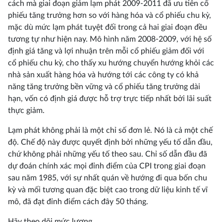
cách mà giai đoạn giảm lạm phát 2009-2011 đã ưu tiên cổ
phiếu tăng trưởng hơn so với hàng hóa và cổ phiếu chu kỳ,
mặc dù mức lạm phát tuyệt đối trong cả hai giai đoạn đều
tương tự như hiện nay. Mô hình năm 2008-2009, với hệ số
định giá tăng và lợi nhuận trên mỗi cổ phiếu giảm đối với
cổ phiếu chu kỳ, cho thấy xu hướng chuyển hướng khỏi các
nhà sản xuất hàng hóa và hướng tới các công ty có khả
năng tăng trưởng bền vững và cổ phiếu tăng trưởng dài
hạn, vốn có định giá được hỗ trợ trực tiếp nhất bởi lãi suất
thực giảm.
Lạm phát không phải là một chỉ số đơn lẻ. Nó là cả một chế
độ. Chế độ này được quyết định bởi những yếu tố dẫn đầu,
chứ không phải những yếu tố theo sau. Chỉ số dẫn đầu đã
dự đoán chính xác mọi đỉnh điểm của CPI trong giai đoạn
sau năm 1985, với sự nhất quán về hướng đi qua bốn chu
kỳ và mối tương quan đặc biệt cao trong dữ liệu kinh tế vĩ
mô, đã đạt đỉnh điểm cách đây 50 tháng.
Hãy theo dõi mức lương.