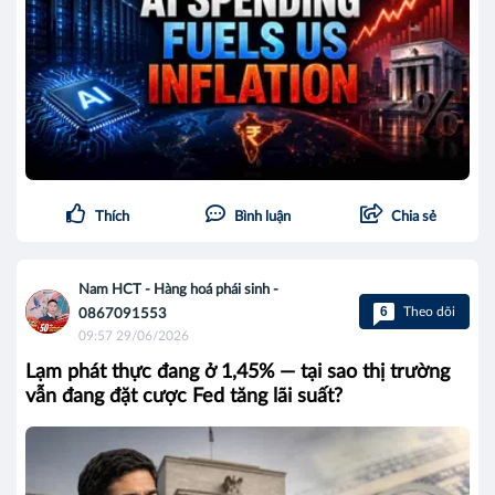
Thích
Bình luận
Chia sẻ
Nam HCT - Hàng hoá phái sinh -
6
Theo dõi
0867091553
09:57 29/06/2026
Lạm phát thực đang ở 1,45% — tại sao thị trường
vẫn đang đặt cược Fed tăng lãi suất?