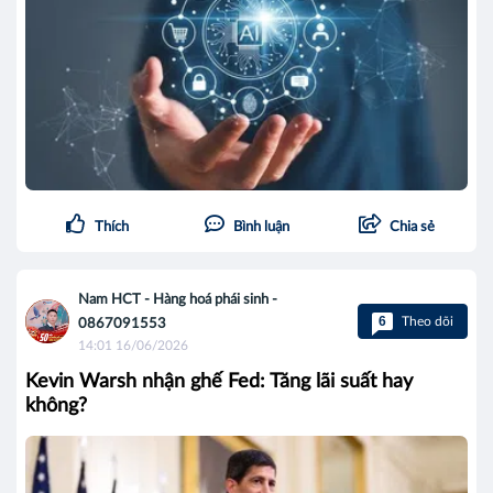
Thích
Bình luận
Chia sẻ
Nam HCT - Hàng hoá phái sinh -
6
Theo dõi
0867091553
14:01 16/06/2026
Kevin Warsh nhận ghế Fed: Tăng lãi suất hay
không?