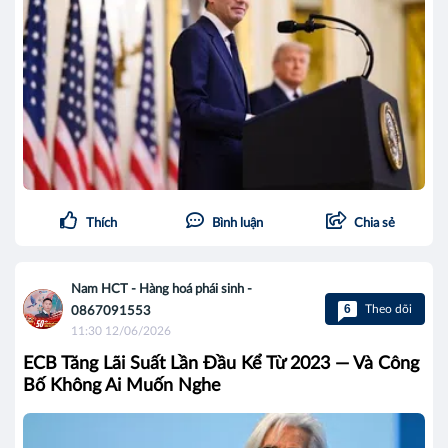
Thích
Bình luận
Chia sẻ
Nam HCT - Hàng hoá phái sinh -
6
Theo dõi
0867091553
11:30 12/06/2026
ECB Tăng Lãi Suất Lần Đầu Kể Từ 2023 — Và Công
Bố Không Ai Muốn Nghe