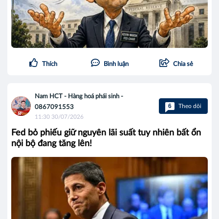
Thích
Bình luận
Chia sẻ
Nam HCT - Hàng hoá phái sinh -
6
Theo dõi
0867091553
11:30 30/07/2026
Fed bỏ phiếu giữ nguyên lãi suất tuy nhiên bất ổn
nội bộ đang tăng lên!