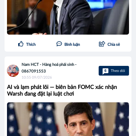
Thích
Bình luận
Chia sẻ
Nam HCT - Hàng hoá phái sinh -
6
Theo dõi
0867091553
10:55 09/07/2026
AI và lạm phát lõi — biên bản FOMC xác nhận
Warsh đang đặt lại luật chơi