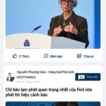
2
Thích
Bình luận
Chia sẻ
Nguyễn Phương Nam - Hàng hoá Phái sinh-
11
Theo dõi
0337968866
09:36 12/06/2026
Chỉ báo lạm phát quan trọng nhất của Fed vừa
phát tín hiệu cảnh báo