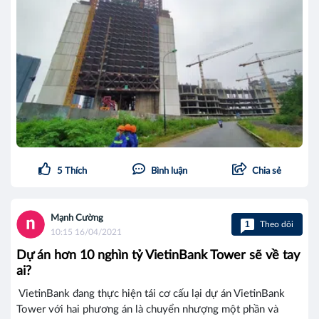
5
Thích
Bình luận
Chia sẻ
Mạnh Cường
1
Theo dõi
10:15 16/04/2021
Dự án hơn 10 nghìn tỷ VietinBank Tower sẽ về tay
ai?
VietinBank đang thực hiện tái cơ cấu lại dự án VietinBank
Tower với hai phương án là chuyển nhượng một phần và