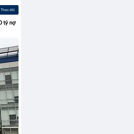
Theo dõi
0 tỷ nợ