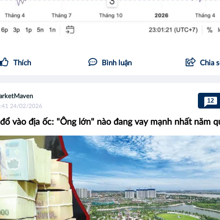
Thích
Bình luận
Chia 
arketMaven
12
:41 24/02/2026
i đổ vào địa ốc: "Ông lớn" nào đang vay mạnh nhất năm q