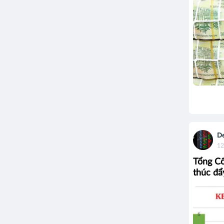
De
12
Tổng Cô
thúc đẩ