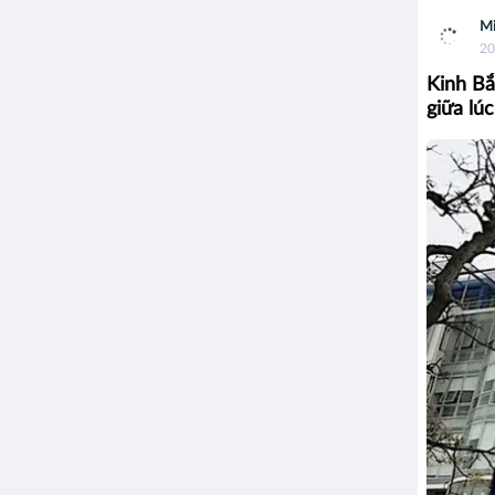
Mi
20
Kinh Bắ
giữa lú