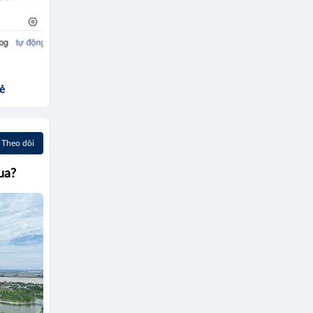
sẻ
Theo dõi
ua?