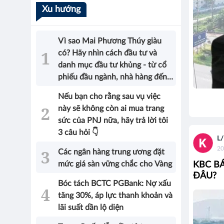
Xu hướng
Vì sao Mai Phương Thúy giàu
có? Hãy nhìn cách đầu tư và
danh mục đầu tư khủng - từ cổ
phiếu đầu ngành, nhà hàng đến
bất động sản của Hoa hậu sẽ có
Nếu bạn cho rằng sau vụ việc
được câu trả lời!
này sẽ không còn ai mua trang
sức của PNJ nữa, hãy trả lời tôi
3 câu hỏi 👇
L/
20
Các ngân hàng trung ương đặt
mức giá sàn vững chắc cho Vàng
KBC BÁ
ĐÂU?
Bóc tách BCTC PGBank: Nợ xấu
tăng 30%, áp lực thanh khoản và
lãi suất dần lộ diện