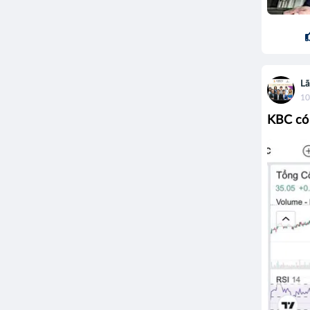
Lã
10
KBC có 