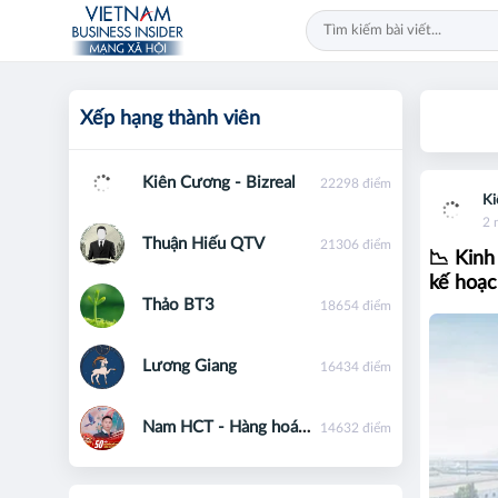
Xếp hạng thành viên
Kiên Cương - Bizreal
22298 điểm
Ki
2 
Thuận Hiếu QTV
21306 điểm
📉 Kinh
kế hoạc
Thảo BT3
18654 điểm
Lương Giang
16434 điểm
Nam HCT - Hàng hoá phái sinh - 0867091553
14632 điểm