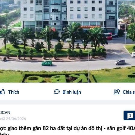
Thích
Bình luận
Chia 
EICVN
3
:43 24/06/2026
c giao thêm gần 82 ha đất tại dự án đô thị - sân golf 40.