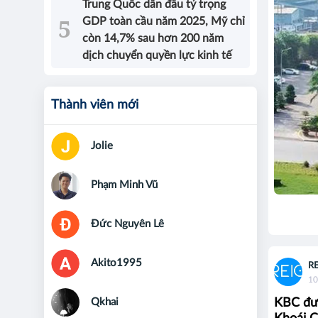
Trung Quốc dẫn đầu tỷ trọng
GDP toàn cầu năm 2025, Mỹ chỉ
còn 14,7% sau hơn 200 năm
dịch chuyển quyền lực kinh tế
Thành viên mới
Jolie
Phạm Minh Vũ
Đức Nguyên Lê
Akito1995
R
10
Qkhai
KBC đượ