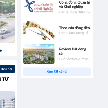
Cộng đồng Quản trị
và Khởi nghiệp
#cong-dong-quan-tri-va-khoi-nghiep
Theo dấu dòng tiền
#theo-dau-dong-tien
Review Bất động
sẻ
sản
#bat-dong-san-viet-nam
Theo dõi
Xem tất cả (8)
N TỪ