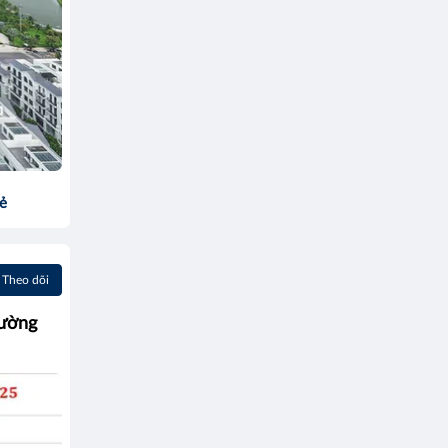
sẻ
Theo dõi
hường