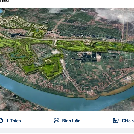
Châu
1
Thích
Bình luận
Chia 