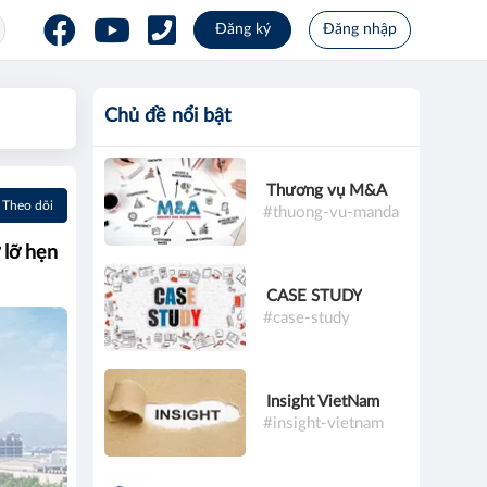
Đăng ký
Đăng nhập
Chủ đề nổi bật
Thương vụ M&A
Theo dõi
#thuong-vu-manda
 lỡ hẹn
CASE STUDY
#case-study
Insight VietNam
#insight-vietnam