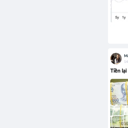
M
14
Tiền lạ