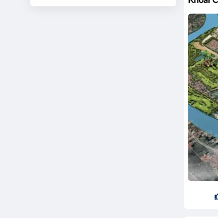
Khoái 