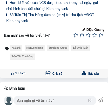
Hơn 15% vốn của NCB được trao tay trong hai ngày, gợi
nhớ hình ảnh ‘đổi chủ’ tại Kienlongbank
Bà Trần Thị Thu Hằng đảm nhiệm vị trí chủ tịch HĐQT
Kienlongbank
Diệu Quang
Bạn nghĩ sao về bài viết này?
KSBank
KienLongbank
Sunshine Group
Đỗ Anh Tuấn
Trần Thị Thu Hằng
1
Thích
Chia sẻ
Báo xấu
Bình luận