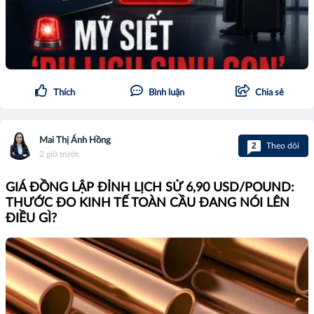
Thích
Bình luận
Chia sẻ
Mai Thị Ánh Hồng
2
Theo dõi
2 giờ trước
GIÁ ĐỒNG LẬP ĐỈNH LỊCH SỬ 6,90 USD/POUND:
THƯỚC ĐO KINH TẾ TOÀN CẦU ĐANG NÓI LÊN
ĐIỀU GÌ?