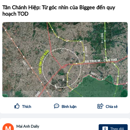
Tân Chánh Hiệp: Từ góc nhìn của Biggee đến quy
hoạch TOD
Thích
Bình luận
Chia sẻ
Mai Anh Daily
0
Theo dõi