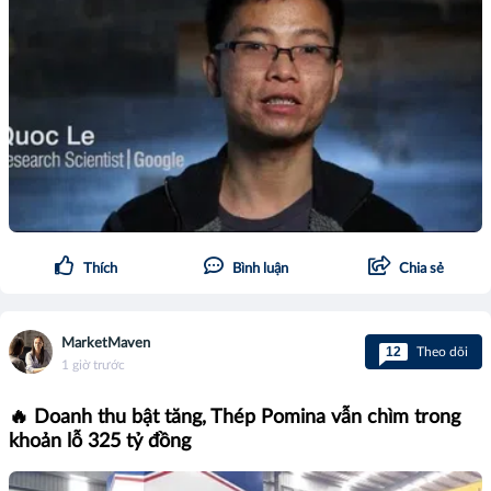
Thích
Bình luận
Chia sẻ
MarketMaven
12
Theo dõi
1 giờ trước
🔥 Doanh thu bật tăng, Thép Pomina vẫn chìm trong
khoản lỗ 325 tỷ đồng