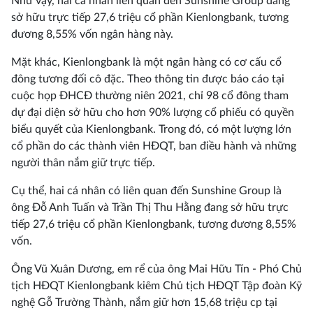
Như vậy, hai cá nhân liên quan đến Sunshine Group đang
sở hữu trực tiếp 27,6 triệu cổ phần Kienlongbank, tương
đương 8,55% vốn ngân hàng này.
Mặt khác, Kienlongbank là một ngân hàng có cơ cấu cổ
đông tương đối cô đặc. Theo thông tin được báo cáo tại
cuộc họp ĐHCĐ thường niên 2021, chỉ 98 cổ đông tham
dự đại diện sở hữu cho hơn 90% lượng cổ phiếu có quyền
biểu quyết của Kienlongbank. Trong đó, có một lượng lớn
cổ phần do các thành viên HĐQT, ban điều hành và những
người thân nắm giữ trực tiếp.
Cụ thể, hai cá nhân có liên quan đến Sunshine Group là
ông Đỗ Anh Tuấn và Trần Thị Thu Hằng đang sở hữu trực
tiếp 27,6 triệu cổ phần Kienlongbank, tương đương 8,55%
vốn.
Ông Vũ Xuân Dương, em rể của ông Mai Hữu Tín - Phó Chủ
tịch HĐQT Kienlongbank kiêm Chủ tịch HĐQT Tập đoàn Kỹ
nghệ Gỗ Trường Thành, nắm giữ hơn 15,68 triệu cp tại