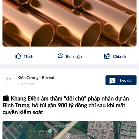
Thích
Bình luận
Chia sẻ
Kiên Cương - Bizreal
8
Theo dõi
2 giờ trước
🏙️ Khang Điền âm thầm "đổi chủ" pháp nhân dự án
Bình Trưng, bỏ túi gần 900 tỷ đồng chỉ sau khi mất
quyền kiểm soát