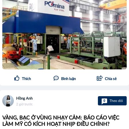
Thích
Bình luận
Chia sẻ
Hồng Anh
0
Theo dõi
2 giờ trước
VÀNG, BẠC Ở VÙNG NHẠY CẢM: BÁO CÁO VIỆC
LÀM MỸ CÓ KÍCH HOẠT NHỊP ĐIỀU CHỈNH?