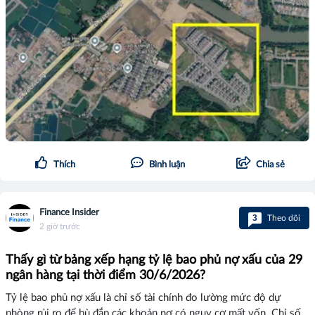
Thích
Bình luận
Chia sẻ
Finance Insider
3
Theo dõi
2 giờ trước
Thấy gì từ bảng xếp hạng tỷ lệ bao phủ nợ xấu của 29
ngân hàng tại thời điểm 30/6/2026?
Tỷ lệ bao phủ nợ xấu là chỉ số tài chính đo lường mức độ dự
phòng rủi ro để bù đắp các khoản nợ có nguy cơ mất vốn. Chỉ số