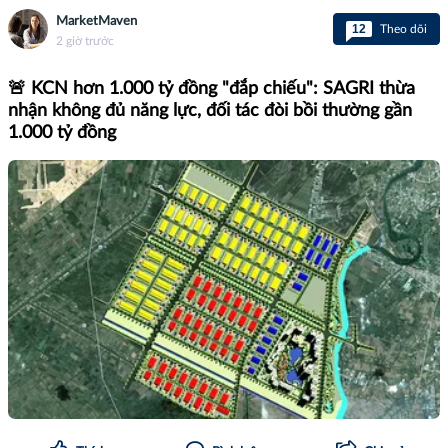
MarketMaven
12
Theo dõi
2 giờ trước
🚨 KCN hơn 1.000 tỷ đồng "đắp chiếu": SAGRI thừa
nhận không đủ năng lực, đối tác đòi bồi thường gần
1.000 tỷ đồng