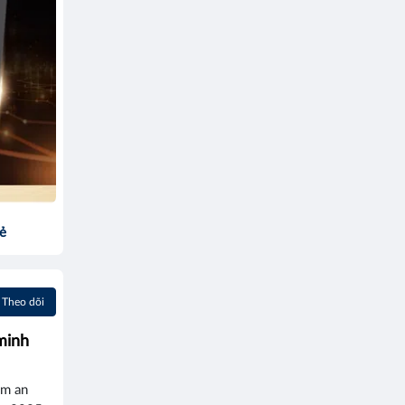
sẻ
Theo dõi
minh
ảm an