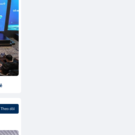
sẻ
Theo dõi