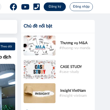
Đăng ký
Đăng nhập
Chủ đề nổi bật
Thương vụ M&A
Theo dõi
#thuong-vu-manda
o dịch
CASE STUDY
#case-study
Insight VietNam
#insight-vietnam