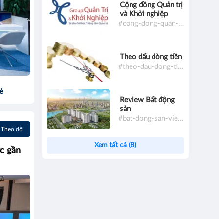
Cộng đồng Quản trị
và Khởi nghiệp
#cong-dong-quan-tri-va-khoi-nghiep
Theo dấu dòng tiền
#theo-dau-dong-tien
sẻ
Review Bất động
sản
#bat-dong-san-viet-nam
Theo dõi
Xem tất cả (8)
ức gần