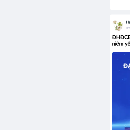
Hạ
09
ĐHĐCĐ b
niêm yế