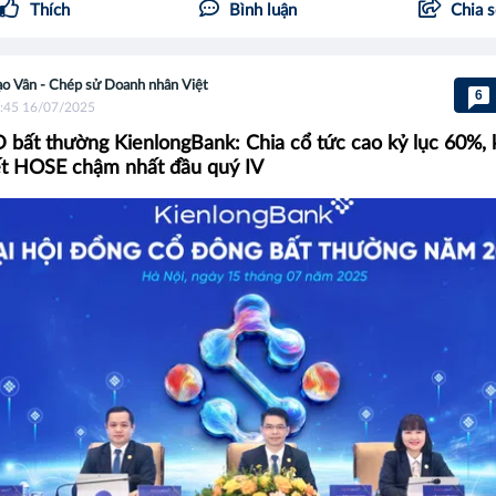
Thích
Bình luận
Chia 
o Vân - Chép sử Doanh nhân Việt
6
:45 16/07/2025
ất thường KienlongBank: Chia cổ tức cao kỷ lục 60%, 
t HOSE chậm nhất đầu quý IV