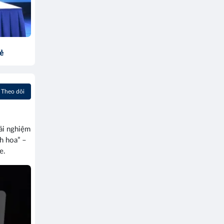
sẻ
Theo dõi
rải nghiệm
h hoa” –
e.