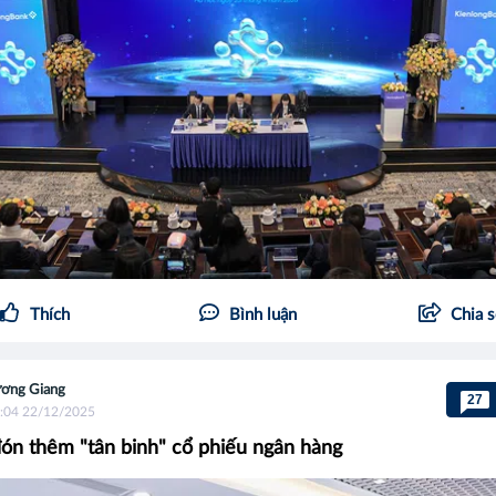
Thích
Bình luận
Chia 
ơng Giang
27
:04 22/12/2025
n thêm "tân binh" cổ phiếu ngân hàng