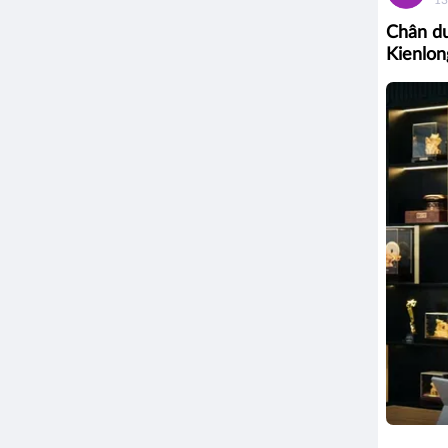
Chân du
Kienlo