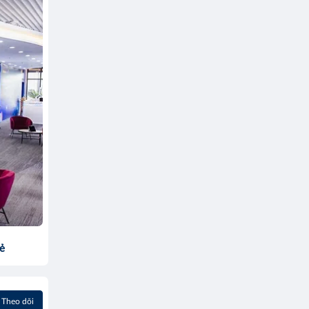
sẻ
Theo dõi