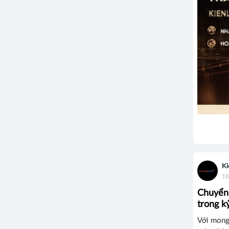
Ki
18
Chuyển 
trong k
Với mong 