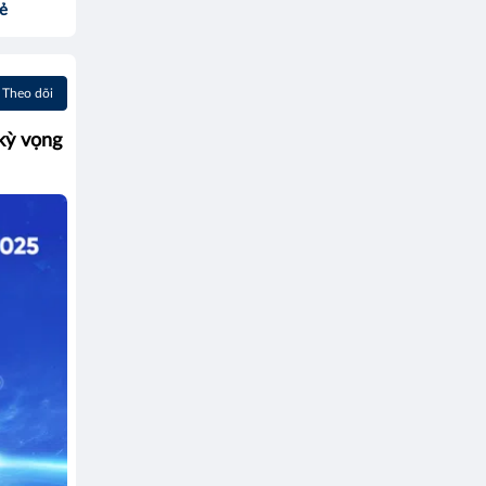
sẻ
Theo dõi
kỳ vọng