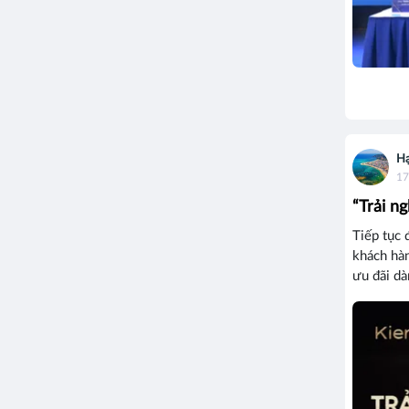
Hạ
17
“Trải n
Tiếp tục 
khách hàn
ưu đãi dà