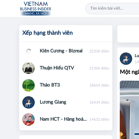
Xếp hạng thành viên
Kiên Cương - Bizreal
22338 điểm
Lư
14
Thuận Hiếu QTV
21306 điểm
Một ngâ
Thảo BT3
18654 điểm
Lương Giang
16434 điểm
Nam HCT - Hàng hoá phái sinh - 0867091553
14632 điểm