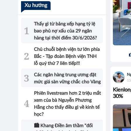
Xu hướng
Thấy gì từ bảng xếp hạng tỷ lệ
bao phủ nợ xấu của 29 ngân
hàng tại thời điểm 30/6/2026?
Chủ chuỗi bệnh viện tư lớn phía
Bắc - Tập đoàn Bệnh viện TNH
lỗ quý thứ 7 liên tiếp!!!
Các ngân hàng trung ương đặt
Ng
15
mức giá sàn vững chắc cho Vàng
Kienlon
Phiên livestream hơn 2 triệu mắt
30%
xem của bà Nguyễn Phương
Hằng cho thấy điều gì về kinh tế
học?
🏙️ Khang Điền âm thầm "đổi