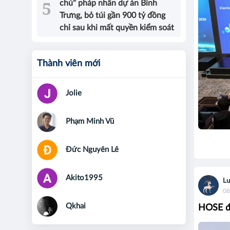
chủ" pháp nhân dự án Bình
Trưng, bỏ túi gần 900 tỷ đồng
chỉ sau khi mất quyền kiểm soát
Thành viên mới
Jolie
Phạm Minh Vũ
Đức Nguyên Lê
Akito1995
Lư
08
Qkhai
HOSE đó