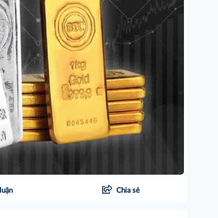
luận
Chia sẻ