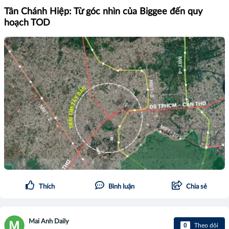
Tân Chánh Hiệp: Từ góc nhìn của Biggee đến quy
hoạch TOD
Thích
Bình luận
Chia sẻ
Mai Anh Daily
0
Theo dõi