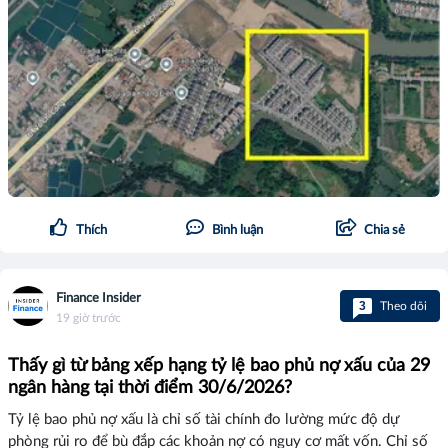
Thích
Bình luận
Chia sẻ
Finance Insider
3
Theo dõi
19 giờ trước
Thấy gì từ bảng xếp hạng tỷ lệ bao phủ nợ xấu của 29
ngân hàng tại thời điểm 30/6/2026?
Tỷ lệ bao phủ nợ xấu là chỉ số tài chính đo lường mức độ dự
phòng rủi ro để bù đắp các khoản nợ có nguy cơ mất vốn. Chỉ số