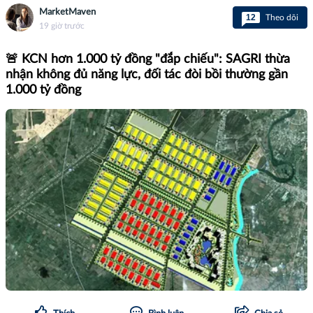
MarketMaven
12
Theo dõi
19 giờ trước
🚨 KCN hơn 1.000 tỷ đồng "đắp chiếu": SAGRI thừa
nhận không đủ năng lực, đối tác đòi bồi thường gần
1.000 tỷ đồng