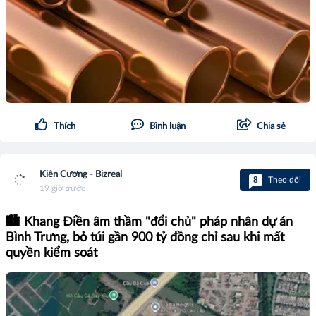
Thích
Bình luận
Chia sẻ
Kiên Cương - Bizreal
8
Theo dõi
19 giờ trước
🏙️ Khang Điền âm thầm "đổi chủ" pháp nhân dự án
Bình Trưng, bỏ túi gần 900 tỷ đồng chỉ sau khi mất
quyền kiểm soát