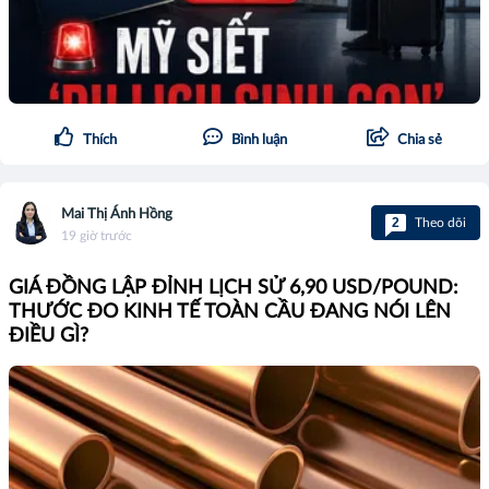
Thích
Bình luận
Chia sẻ
Mai Thị Ánh Hồng
2
Theo dõi
19 giờ trước
GIÁ ĐỒNG LẬP ĐỈNH LỊCH SỬ 6,90 USD/POUND:
THƯỚC ĐO KINH TẾ TOÀN CẦU ĐANG NÓI LÊN
ĐIỀU GÌ?