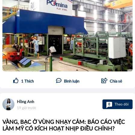
1
Thích
Bình luận
Chia sẻ
Hồng Anh
0
Theo dõi
19 giờ trước
VÀNG, BẠC Ở VÙNG NHẠY CẢM: BÁO CÁO VIỆC
LÀM MỸ CÓ KÍCH HOẠT NHỊP ĐIỀU CHỈNH?