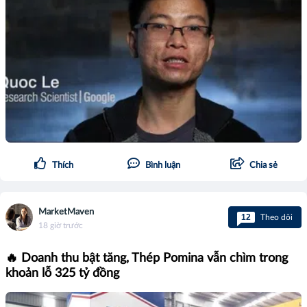
Thích
Bình luận
Chia sẻ
MarketMaven
12
Theo dõi
18 giờ trước
🔥 Doanh thu bật tăng, Thép Pomina vẫn chìm trong
khoản lỗ 325 tỷ đồng