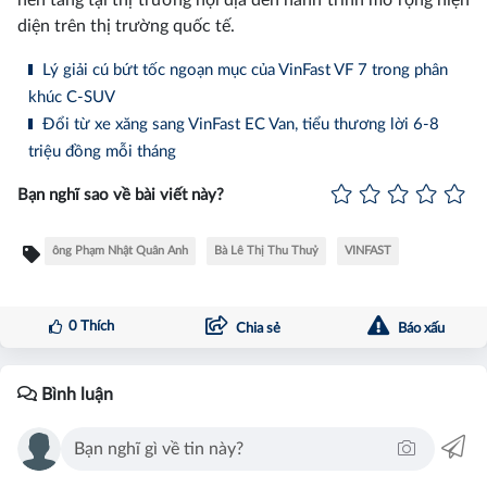
diện trên thị trường quốc tế.
Lý giải cú bứt tốc ngoạn mục của VinFast VF 7 trong phân
khúc C-SUV
Đổi từ xe xăng sang VinFast EC Van, tiểu thương lời 6-8
triệu đồng mỗi tháng
Bạn nghĩ sao về bài viết này?
ông Phạm Nhật Quân Anh
Bà Lê Thị Thu Thuỷ
VINFAST
0
Thích
Chia sẻ
Báo xấu
Bình luận