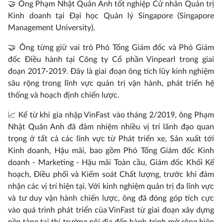
🤝 Ông Phạm Nhật Quân Anh tốt nghiệp Cử nhân Quản trị
Kinh doanh tại Đại học Quản lý Singapore (Singapore
Management University).
🤝 Ông từng giữ vai trò Phó Tổng Giám đốc và Phó Giám
đốc Điều hành tại Công ty Cổ phần Vinpearl trong giai
đoạn 2017-2019. Đây là giai đoạn ông tích lũy kinh nghiệm
sâu rộng trong lĩnh vực quản trị vận hành, phát triển hệ
thống và hoạch định chiến lược.
📈 Kể từ khi gia nhập VinFast vào tháng 2/2019, ông Phạm
Nhật Quân Anh đã đảm nhiệm nhiều vị trí lãnh đạo quan
trọng ở tất cả các lĩnh vực từ Phát triển xe, Sản xuất tới
Kinh doanh, Hậu mãi, bao gồm Phó Tổng Giám đốc Kinh
doanh - Marketing - Hậu mãi Toàn cầu, Giám đốc Khối Kế
hoạch, Điều phối và Kiểm soát Chất lượng, trước khi đảm
nhận các vị trí hiện tại. Với kinh nghiệm quản trị đa lĩnh vực
và tư duy vận hành chiến lược, ông đã đóng góp tích cực
vào quá trình phát triển của VinFast từ giai đoạn xây dựng
nền tảng tại thị trường nội địa đến hành trình mở rộng hiện