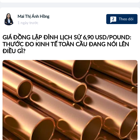
Mai Thị Ánh Hồng
2
Theo dõi
1 ngày trước
GIÁ ĐỒNG LẬP ĐỈNH LỊCH SỬ 6,90 USD/POUND:
THƯỚC ĐO KINH TẾ TOÀN CẦU ĐANG NÓI LÊN
ĐIỀU GÌ?