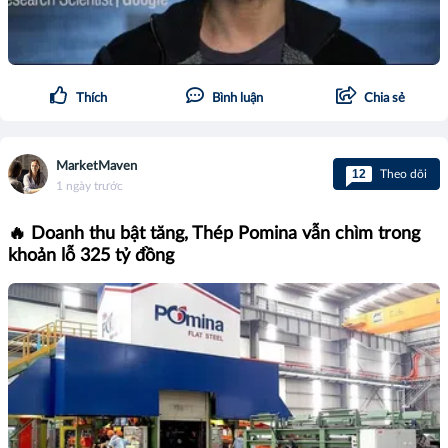
Thích
Bình luận
Chia sẻ
MarketMaven
12
Theo dõi
1 ngày trước
🔥 Doanh thu bật tăng, Thép Pomina vẫn chìm trong
khoản lỗ 325 tỷ đồng