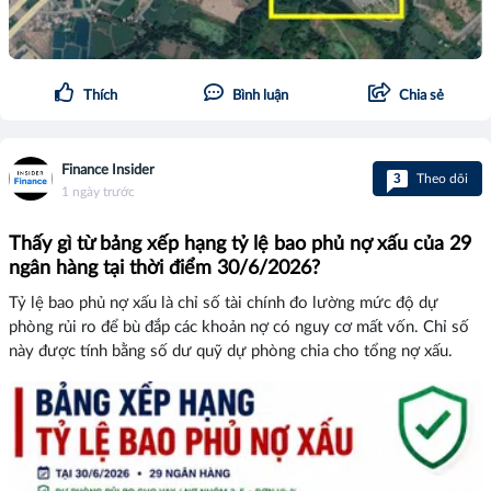
Thích
Bình luận
Chia sẻ
Finance Insider
3
Theo dõi
1 ngày trước
Thấy gì từ bảng xếp hạng tỷ lệ bao phủ nợ xấu của 29
ngân hàng tại thời điểm 30/6/2026?
Tỷ lệ bao phủ nợ xấu là chỉ số tài chính đo lường mức độ dự
phòng rủi ro để bù đắp các khoản nợ có nguy cơ mất vốn. Chỉ số
này được tính bằng số dư quỹ dự phòng chia cho tổng nợ xấu.