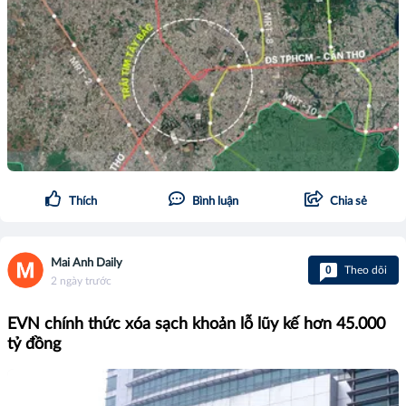
Thích
Bình luận
Chia sẻ
Mai Anh Daily
0
Theo dõi
2 ngày trước
EVN chính thức xóa sạch khoản lỗ lũy kế hơn 45.000
tỷ đồng