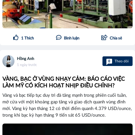
1
Thích
Bình luận
Chia sẻ
Hồng Anh
0
Theo dõi
1 ngày trước
VÀNG, BẠC Ở VÙNG NHẠY CẢM: BÁO CÁO VIỆC
LÀM MỸ CÓ KÍCH HOẠT NHỊP ĐIỀU CHỈNH?
Vàng và bạc tiếp tục duy trì đà tăng mạnh trong phiên cuối tuần,
mở cửa với một khoảng gap tăng và giao dịch quanh vùng đỉnh
mới. Vàng kỳ hạn tháng 12 có thời điểm quanh 4.379 USD/ounce,
trong khi bạc kỳ hạn tháng 9 tiến sát 65 USD/ounce.