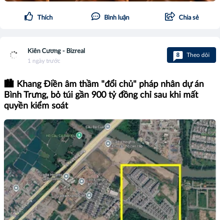
Thích
Bình luận
Chia sẻ
Kiên Cương - Bizreal
8
Theo dõi
1 ngày trước
🏙️ Khang Điền âm thầm "đổi chủ" pháp nhân dự án
Bình Trưng, bỏ túi gần 900 tỷ đồng chỉ sau khi mất
quyền kiểm soát