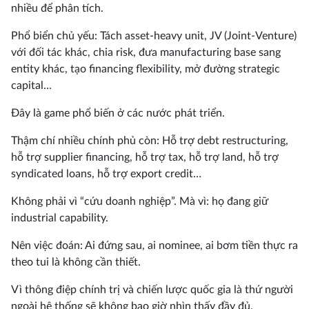
nhiều để phân tích.
Phổ biển chủ yếu: Tách asset-heavy unit, JV (Joint-Venture)
với đối tác khác, chia risk, đưa manufacturing base sang
entity khác, tạo financing flexibility, mở đường strategic
capital…
Đây là game phổ biến ở các nước phát triển.
Thậm chí nhiều chính phủ còn: Hỗ trợ debt restructuring,
hỗ trợ supplier financing, hỗ trợ tax, hỗ trợ land, hỗ trợ
syndicated loans, hỗ trợ export credit…
Không phải vì “cứu doanh nghiệp”. Mà vì: họ đang giữ
industrial capability.
Nên việc đoán: Ai đứng sau, ai nominee, ai bơm tiền thực ra
theo tui là không cần thiết.
Vì thông điệp chính trị và chiến lược quốc gia là thứ người
ngoài hệ thống sẽ không bao giờ nhìn thấy đầy đủ.