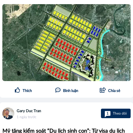
Thích
Bình luận
Chia sẻ
Gary Duc Tran
1
Theo dõi
1 ngày trước
Mỹ tăng kiểm soát “Du lịch sinh con”: Từ visa du lịch