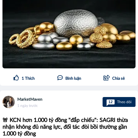
1
Thích
Bình luận
Chia sẻ
MarketMaven
12
Theo dõi
1 ngày trước
🚨 KCN hơn 1.000 tỷ đồng "đắp chiếu": SAGRI thừa
nhận không đủ năng lực, đối tác đòi bồi thường gần
1.000 tỷ đồng