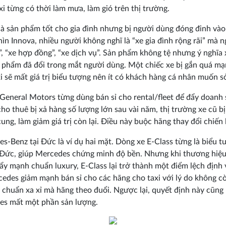
xi từng có thời làm mưa, làm gió trên thị trường.
là sản phẩm tốt cho gia đình nhưng bị người dùng đóng đinh vào
Nhìn Innova, nhiều người không nghĩ là “xe gia đình rộng rãi” mà n
i”, “xe hợp đồng”, “xe dịch vụ”. Sản phẩm không tệ nhưng ý nghĩa 
 phẩm đã đổi trong mắt người dùng. Một chiếc xe bị gắn quá mạ
i sẽ mất giá trị biểu tượng nên ít có khách hàng cá nhân muốn s
 General Motors từng dùng bán sỉ cho rental/fleet để đẩy doanh 
cho thuê bị xả hàng số lượng lớn sau vài năm, thị trường xe cũ b
ung, làm giảm giá trị còn lại. Điều này buộc hãng thay đổi chiến 
s-Benz tại Đức là ví dụ hai mặt. Dòng xe E-Class từng là biểu 
i Đức, giúp Mercedes chứng minh độ bền. Nhưng khi thương hiệ
y mạnh chuẩn luxury, E-Class lại trở thành một điểm lệch định v
edes giảm mạnh bán sỉ cho các hãng cho taxi với lý do không c
 chuẩn xa xỉ mà hãng theo đuổi. Ngược lại, quyết định này cũng
es mất một phần sản lượng.