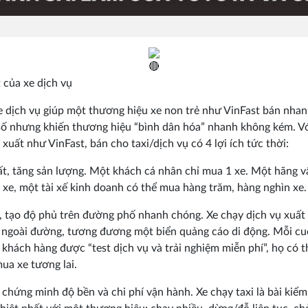
 của xe dịch vụ
 dịch vụ giúp một thương hiệu xe non trẻ như VinFast bán nhan
ố nhưng khiến thương hiệu “bình dân hóa” nhanh không kém. V
 xuất như VinFast, bán cho taxi/dịch vụ có 4 lợi ích tức thời:
t, tăng sản lượng. Một khách cá nhân chỉ mua 1 xe. Một hãng vậ
 xe, một tài xế kinh doanh có thể mua hàng trăm, hàng nghìn xe.
, tạo độ phủ trên đường phố nhanh chóng. Xe chạy dịch vụ xuất
c ngoài đường, tương đương một biển quảng cáo di động. Mỗi cu
 khách hàng được “test dịch vụ và trải nghiệm miễn phí”, họ có t
ua xe tương lai.
 chứng minh độ bền và chi phí vận hành. Xe chạy taxi là bài kiểm