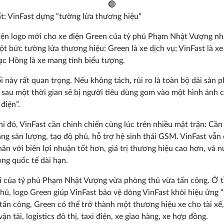
t: VinFast dựng “tường lửa thương hiệu”
ện logo mới cho xe điện Green của tỷ phú Phạm Nhật Vượng n
t bức tường lửa thương hiệu: Green là xe dịch vụ; VinFast là xe
ạc Hồng là xe mang tính biểu tượng.
i này rất quan trọng. Nếu không tách, rủi ro là toàn bộ dải sản 
 sau một thời gian sẽ bị người tiêu dùng gom vào một hình ảnh 
 điện”.
hi đó, VinFast cần chinh chiến cùng lúc trên nhiều mặt trận: Cần
ăng sản lượng, tạo độ phủ, hỗ trợ hệ sinh thái GSM. VinFast vẫn
hân với biên lợi nhuận tốt hơn, giá trị thương hiệu cao hơn, và n
ng quốc tế dài hạn.
 của tỷ phú Phạm Nhật Vượng vừa phòng thủ vừa tấn công. Ở 
hủ, logo Green giúp VinFast bảo vệ dòng VinFast khỏi hiệu ứng “x
tấn công, Green có thể trở thành một thương hiệu xe cho tài xế
ận tải, logistics đô thị, taxi điện, xe giao hàng, xe hợp đồng.