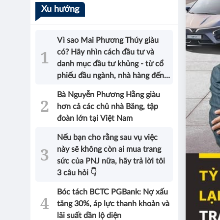
Xu hướng
Vì sao Mai Phương Thúy giàu
có? Hãy nhìn cách đầu tư và
danh mục đầu tư khủng - từ cổ
phiếu đầu ngành, nhà hàng đến
bất động sản của Hoa hậu sẽ có
Bà Nguyễn Phương Hằng giàu
được câu trả lời!
hơn cả các chủ nhà Băng, tập
đoàn lớn tại Việt Nam
Nếu bạn cho rằng sau vụ việc
này sẽ không còn ai mua trang
sức của PNJ nữa, hãy trả lời tôi
3 câu hỏi 👇
Bóc tách BCTC PGBank: Nợ xấu
tăng 30%, áp lực thanh khoản và
lãi suất dần lộ diện