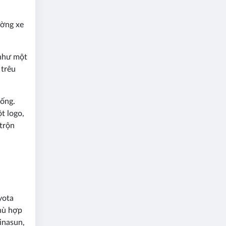
ường xe
 như một
 trêu
sống.
t logo,
trộn
yota
phù hợp
inasun,