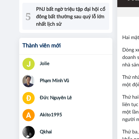
PNJ bất ngờ triệu tập đại hội cổ
đông bất thường sau quý lỗ lớn
nhất lịch sử
Hai mặt
Thành viên mới
Dòng xe
doanh s
Jolie
nhà sản
Thứ nhấ
Phạm Minh Vũ
một đội
Thứ hai
Đức Nguyên Lê
liên tụ
một lần
Akito1995
người m
Thứ ba,
Qkhai