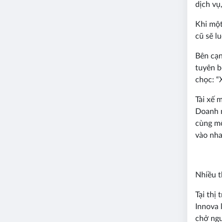
dịch vụ
Khi một
cũ sẽ l
Bên cạn
tuyên b
chọc: “
Tài xế 
Doanh n
cùng mộ
vào nha
Nhiều t
Tại thị
Innova 
chở ngư