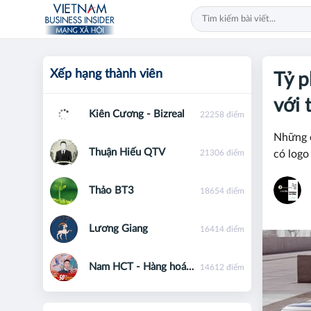
Xếp hạng thành viên
Tỷ 
với 
Kiên Cương - Bizreal
22258 điểm
Những c
Thuận Hiếu QTV
21306 điểm
có logo
Thảo BT3
18654 điểm
Lương Giang
16414 điểm
Nam HCT - Hàng hoá phái sinh - 0867091553
14612 điểm