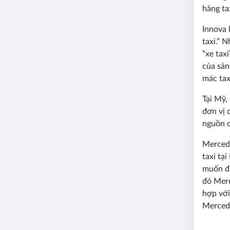
hãng ta
Innova 
taxi.” 
“xe tax
của sản
mác tax
Tại Mỹ,
đơn vị 
nguồn c
Mercede
taxi tạ
muốn đẩ
đó Merc
hợp với
Merced