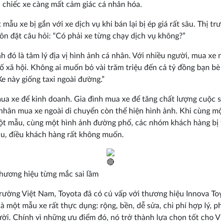
, chiếc xe càng mất cảm giác cá nhân hóa.
 mẫu xe bị gắn với xe dịch vụ khi bán lại bị ép giá rất sâu. Thị tr
uôn đặt câu hỏi: “Có phải xe từng chạy dịch vụ không?”
h đó là tâm lý địa vị hình ảnh cá nhân. Với nhiều người, mua xe
ố xã hội. Không ai muốn bỏ vài trăm triệu đến cả tỷ đồng bạn bè
Xe này giống taxi ngoài đường.”
mua xe để kinh doanh. Gia đình mua xe để tăng chất lượng cuộc 
hân mua xe ngoài di chuyển còn thể hiện hình ảnh. Khi cùng mộ
t mẫu, cùng một hình ảnh đường phố, các nhóm khách hàng bị 
u, điều khách hàng rất không muốn.
hương hiệu từng mắc sai lầm
 trường Việt Nam, Toyota đã có cú vấp với thương hiệu Innova To
là một mẫu xe rất thực dụng: rộng, bền, dễ sửa, chi phí hợp lý, 
ời. Chính vì những ưu điểm đó, nó trở thành lựa chọn tốt cho V