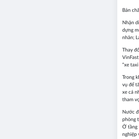
Bản chấ
Nhận di
dựng mộ
nhân; L
Thay đổ
VinFast
“xe taxi
Trong k
vụ để t
xe cá n
tham vọ
Nước đi
phòng t
Ở tầng 
nghiệp v