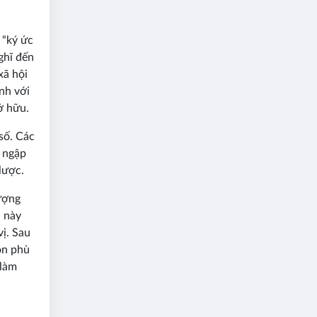
 “ký ức
ghĩ đến
xã hội
nh với
ở hữu.
số. Các
ị ngập
lược.
tượng
u này
ị. Sau
òn phù
 làm