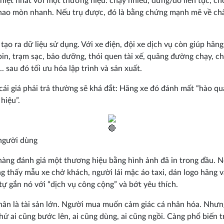
hiệt nhất với một thương hiệu: chạy nhiều, dừng/đỗ liên tục, ch
hao mòn nhanh. Nếu trụ được, đó là bằng chứng mạnh mẽ về ch
 tạo ra dữ liệu sử dụng. Với xe điện, đội xe dịch vụ còn giúp hãn
 pin, trạm sạc, bảo dưỡng, thói quen tài xế, quãng đường chạy, ch
.. sau đó tối ưu hóa lập trình và sản xuất.
ái giá phải trả thường sẽ khá đắt: Hãng xe đó đánh mất “hào q
hiệu”.
người dùng
àng đánh giá một thương hiệu bằng hình ảnh đã in trong đầu. 
g thấy mẫu xe chở khách, người lái mặc áo taxi, dán logo hãng vậ
tự gắn nó với “dịch vụ công cộng” và bớt yêu thích.
hân là tài sản lớn. Người mua muốn cảm giác cá nhân hóa. Nhưn
 thứ ai cũng bước lên, ai cũng dùng, ai cũng ngồi. Càng phổ biến 