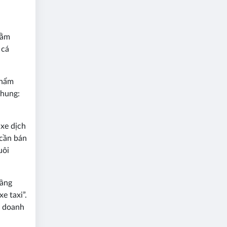
hằm
 cá
phẩm
chung:
 xe dịch
 cần bán
uôi
tầng
e taxi”.
, doanh