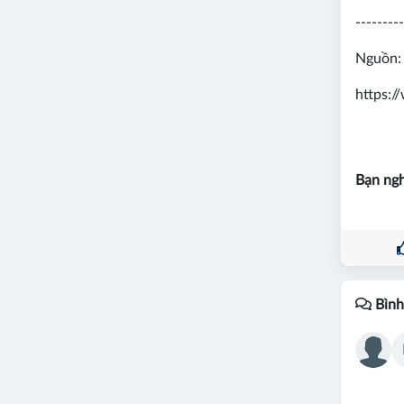
---------
Nguồn:
https:
Bạn ngh
Bình