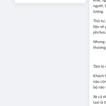
khắc ng
người, 
lượng.
Thứ tư,
liệu về
phí/km.
Nhưng c
thương 
Tâm lý 
Khách h
nào cũn
bộ não 
Xe cá n
taxi là