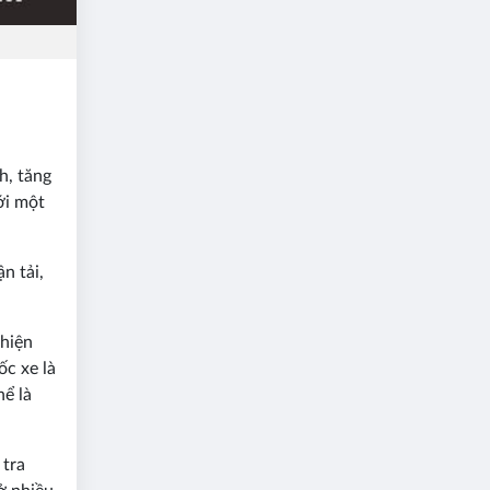
h, tăng
ới một
n tải,
 hiện
ốc xe là
hể là
 tra