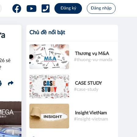
Đăng ký
Đăng nhập
Chủ đề nổi bật
ửa
Thương vụ M&A
#thuong-vu-manda
26 sẽ
?
CASE STUDY
#case-study
Insight VietNam
#insight-vietnam