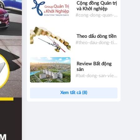
Cộng đồng Quản trị
và Khởi nghiệp
#cong-dong-quan-tri-va-khoi-nghiep
Theo dấu dòng tiền
#theo-dau-dong-tien
Review Bất động
sản
#bat-dong-san-viet-nam
Xem tất cả (8)