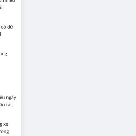
ở nhiều
ất
g có dữ
i
uang
Nếu ngày
n tải,
g xe
trong