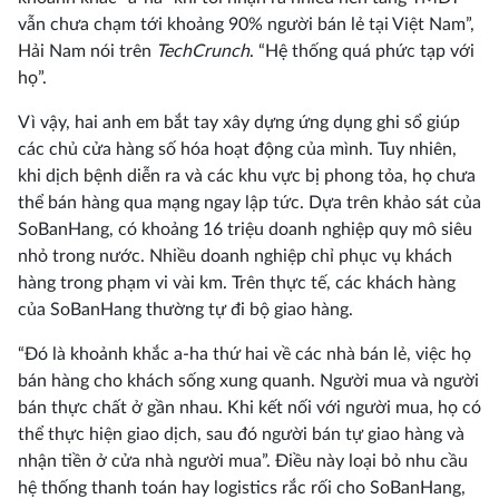
vẫn chưa chạm tới khoảng 90% người bán lẻ tại Việt Nam”,
Hải Nam nói trên
TechCrunch
. “Hệ thống quá phức tạp với
họ”.
Vì vậy, hai anh em bắt tay xây dựng ứng dụng ghi sổ giúp
các chủ cửa hàng số hóa hoạt động của mình. Tuy nhiên,
khi dịch bệnh diễn ra và các khu vực bị phong tỏa, họ chưa
thể bán hàng qua mạng ngay lập tức. Dựa trên khảo sát của
SoBanHang, có khoảng 16 triệu doanh nghiệp quy mô siêu
nhỏ trong nước. Nhiều doanh nghiệp chỉ phục vụ khách
hàng trong phạm vi vài km. Trên thực tế, các khách hàng
của SoBanHang thường tự đi bộ giao hàng.
“Đó là khoảnh khắc a-ha thứ hai về các nhà bán lẻ, việc họ
bán hàng cho khách sống xung quanh. Người mua và người
bán thực chất ở gần nhau. Khi kết nối với người mua, họ có
thể thực hiện giao dịch, sau đó người bán tự giao hàng và
nhận tiền ở cửa nhà người mua”. Điều này loại bỏ nhu cầu
hệ thống thanh toán hay logistics rắc rối cho SoBanHang,