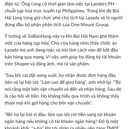
điện tử. Ông cũng có thời gian làm việc tại Landers.PH -
chuỗi tạp hoá trực tuyến tại Philippines. Trong khi đó Bùi
Hải Long từng giữ chức phó chủ tịch tại Lazada và là người
đứng đầu bộ phận phân tích của One Mount Group.
Ý tưởng về SoBanHang nảy ra khi Bùi Hải Nam ghé thăm
một cửa hàng tạp hóa. Chủ cửa hàng nhìn thấy chiếc áo
Lazada mà anh đang mặc và hỏi làm cách nào để bắt đầu
bán hàng qua mạng. Vì vậy, anh giúp họ đăng ký tài khoản
trên Shopee và đăng ảnh, mô tả sản phẩm.
“Sau khi cài đặt xong xuôi, họ nhận được đơn hàng đầu
tiên và lại hỏi tôi: “Làm sao để giao hàng”, anh nhớ lại. “Tôi
nói rằng một bên vận chuyển sẽ đến và nhận hàng. Sau đó
là câu hỏi về tiền. Họ không hiểu quy trình và không thấy
thoải mái khi gửi hàng cho bên vận chuyển”.
“Rồi họ lại hỏi ví đâu, làm sao tôi rút tiền sang tài khoản
ngân hàng nếu không có tài khoản ngân hàng? Đó là một
khoảnh khắc “a-ha” khi tôi nhận ra nhiều nền tảng TMĐT