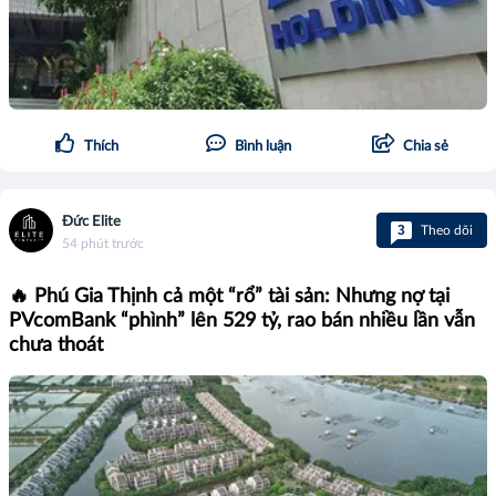
Thích
Bình luận
Chia sẻ
Đức Elite
3
Theo dõi
54 phút trước
🔥 Phú Gia Thịnh cả một “rổ” tài sản: Nhưng nợ tại
PVcomBank “phình” lên 529 tỷ, rao bán nhiều lần vẫn
chưa thoát