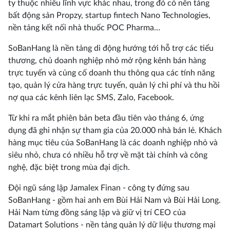
ty thuộc nhiều lĩnh vực khác nhau, trong đó có nền tảng
bất động sản Propzy, startup fintech Nano Technologies,
nền tảng kết nối nhà thuốc POC Pharma…
SoBanHang là nền tảng di động hướng tới hỗ trợ các tiểu
thương, chủ doanh nghiệp nhỏ mở rộng kênh bán hàng
trực tuyến và củng cố doanh thu thông qua các tính năng
tạo, quản lý cửa hàng trực tuyến, quản lý chi phí và thu hồi
nợ qua các kênh liên lạc SMS, Zalo, Facebook.
Từ khi ra mắt phiên bản beta đầu tiên vào tháng 6, ứng
dụng đã ghi nhận sự tham gia của 20.000 nhà bán lẻ. Khách
hàng mục tiêu của SoBanHang là các doanh nghiệp nhỏ và
siêu nhỏ, chưa có nhiều hỗ trợ về mặt tài chính và công
nghệ, đặc biệt trong mùa đại dịch.
Đội ngũ sáng lập Jamalex Finan - công ty đứng sau
SoBanHang - gồm hai anh em Bùi Hải Nam và Bùi Hải Long.
Hải Nam từng đồng sáng lập và giữ vị trí CEO của
Datamart Solutions - nền tảng quản lý dữ liệu thương mại