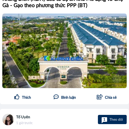
Gà - Gạo theo phương thức PPP (BT)
Thích
Bình luận
Chia sẻ
Tố Uyên
1
Theo dõi
1 giờ trước