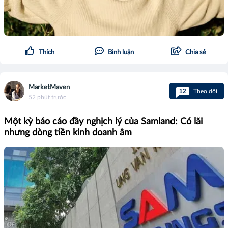
Thích
Bình luận
Chia sẻ
MarketMaven
12
Theo dõi
52 phút trước
Một kỳ báo cáo đầy nghịch lý của Samland: Có lãi
nhưng dòng tiền kinh doanh âm