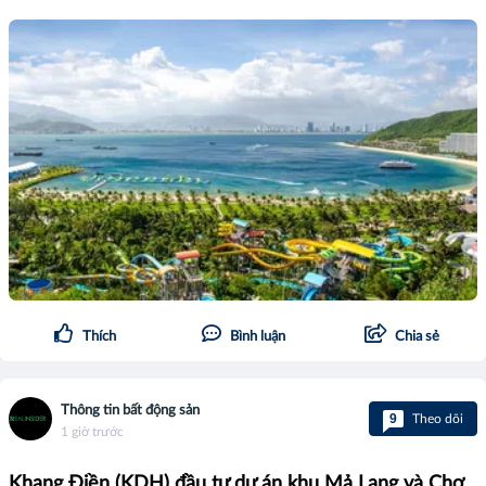
Thích
Bình luận
Chia sẻ
Thông tin bất động sản
9
Theo dõi
1 giờ trước
Khang Điền (KDH) đầu tư dự án khu Mả Lạng và Chợ