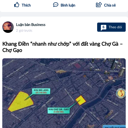
Thích
Bình luận
Chia sẻ
Luận bàn Business
6
Theo dõi
2 giờ trước
Khang Điền “nhanh như chớp” với đất vàng Chợ Gà –
Chợ Gạo