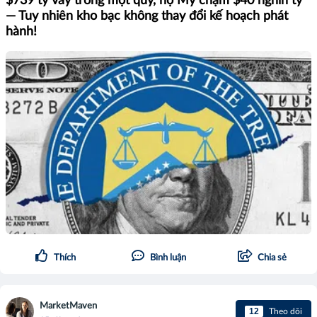
$739 tỷ vay trong một quý, nợ Mỹ chạm $40 nghìn tỷ
— Tuy nhiên kho bạc không thay đổi kế hoạch phát
hành!
Thích
Bình luận
Chia sẻ
MarketMaven
12
Theo dõi