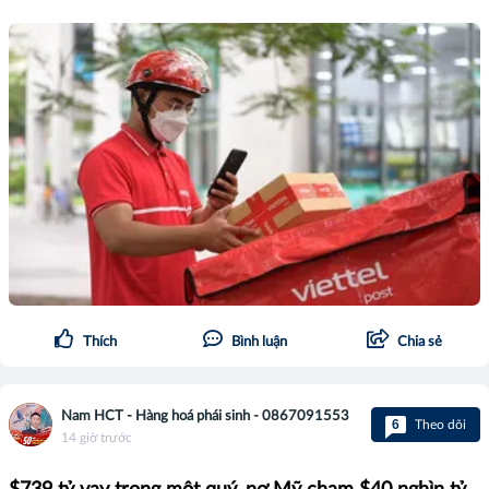
Thích
Bình luận
Chia sẻ
Nam HCT - Hàng hoá phái sinh - 0867091553
6
Theo dõi
14 giờ trước