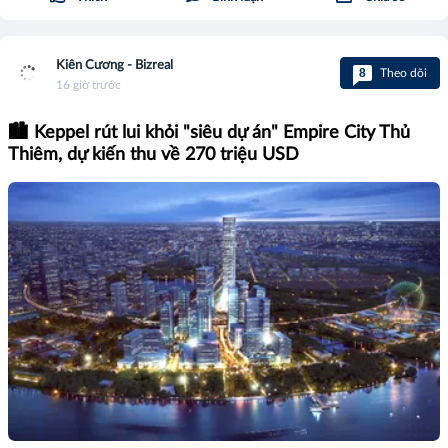
Kiên Cương - Bizreal
8
Theo dõi
16 giờ trước
🏙️ Keppel rút lui khỏi "siêu dự án" Empire City Thủ
Thiêm, dự kiến thu về 270 triệu USD