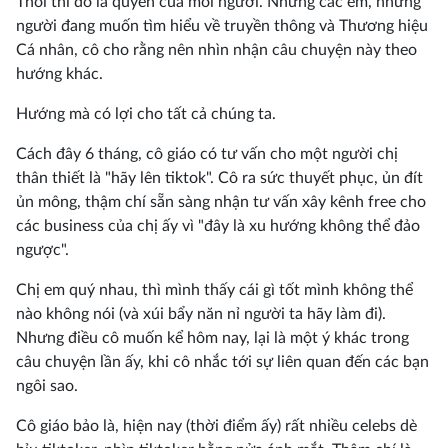
Thôi thì đó là quyền của mỗi người. Nhưng các em, những
người đang muốn tìm hiểu về truyền thông và Thương hiệu
Cá nhân, cô cho rằng nên nhìn nhận câu chuyện này theo
hướng khác.
Hướng mà có lợi cho tất cả chúng ta.
Cách đây 6 tháng, cô giáo có tư vấn cho một người chị
thân thiết là "hãy lên tiktok". Cô ra sức thuyết phục, ủn đít
ủn mông, thậm chí sẵn sàng nhận tư vấn xây kênh free cho
các business của chị ấy vì "đây là xu hướng không thể đảo
ngược".
Chị em quý nhau, thì mình thấy cái gì tốt mình không thể
nào không nói (và xúi bẩy năn nỉ người ta hãy làm đi).
Nhưng điều cô muốn kể hôm nay, lại là một ý khác trong
câu chuyện lần ấy, khi cô nhắc tới sự liên quan đến các bạn
ngôi sao.
Cô giáo bảo là, hiện nay (thời điểm ấy) rất nhiều celebs dè