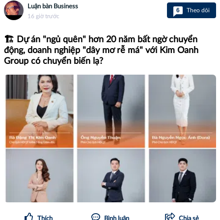
Luận bàn Business
6
Theo dõi
16 giờ trước
🏗️ Dự án "ngủ quên" hơn 20 năm bất ngờ chuyển
động, doanh nghiệp "dây mơ rễ má" với Kim Oanh
Group có chuyển biến lạ?
Thích
Bình luận
Chia sẻ