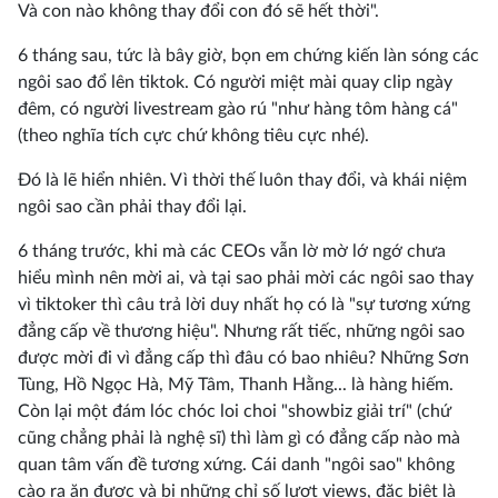
Và con nào không thay đổi con đó sẽ hết thời".
6 tháng sau, tức là bây giờ, bọn em chứng kiến làn sóng các
ngôi sao đổ lên tiktok. Có người miệt mài quay clip ngày
đêm, có người livestream gào rú "như hàng tôm hàng cá"
(theo nghĩa tích cực chứ không tiêu cực nhé).
Đó là lẽ hiển nhiên. Vì thời thế luôn thay đổi, và khái niệm
ngôi sao cần phải thay đổi lại.
6 tháng trước, khi mà các CEOs vẫn lờ mờ lớ ngớ chưa
hiểu mình nên mời ai, và tại sao phải mời các ngôi sao thay
vì tiktoker thì câu trả lời duy nhất họ có là "sự tương xứng
đẳng cấp về thương hiệu". Nhưng rất tiếc, những ngôi sao
được mời đi vì đẳng cấp thì đâu có bao nhiêu? Những Sơn
Tùng, Hồ Ngọc Hà, Mỹ Tâm, Thanh Hằng... là hàng hiếm.
Còn lại một đám lóc chóc loi choi "showbiz giải trí" (chứ
cũng chẳng phải là nghệ sĩ) thì làm gì có đẳng cấp nào mà
quan tâm vấn đề tương xứng. Cái danh "ngôi sao" không
cào ra ăn được và bị những chỉ số lượt views, đặc biệt là