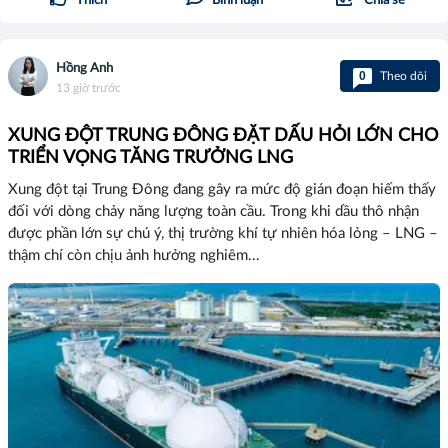
Thích
Bình luận
Chia sẻ
Hồng Anh
0
Theo dõi
13 giờ trước
XUNG ĐỘT TRUNG ĐÔNG ĐẶT DẤU HỎI LỚN CHO
TRIỂN VỌNG TĂNG TRƯỞNG LNG
Xung đột tại Trung Đông đang gây ra mức độ gián đoạn hiếm thấy
đối với dòng chảy năng lượng toàn cầu. Trong khi dầu thô nhận
được phần lớn sự chú ý, thị trường khí tự nhiên hóa lỏng – LNG –
thậm chí còn chịu ảnh hưởng nghiêm...