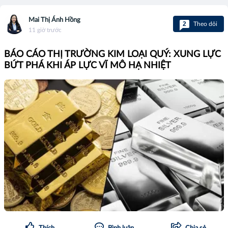
Mai Thị Ánh Hồng
2
Theo dõi
11 giờ trước
BÁO CÁO THỊ TRƯỜNG KIM LOẠI QUÝ: XUNG LỰC
BỨT PHÁ KHI ÁP LỰC VĨ MÔ HẠ NHIỆT