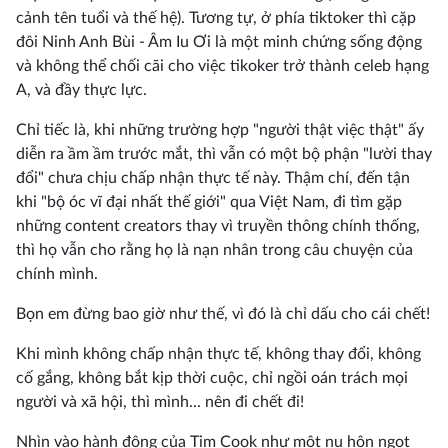
cảnh tên tuổi và thế hệ). Tương tự, ở phía tiktoker thì cặp
đôi Ninh Anh Bùi - Âm Iu Ơi là một minh chứng sống động
và không thể chối cãi cho việc tikoker trở thành celeb hạng
A, và đầy thực lực.
Chỉ tiếc là, khi những trường hợp "người thật việc thật" ấy
diễn ra ầm ầm trước mắt, thì vẫn có một bộ phận "lười thay
đổi" chưa chịu chấp nhận thực tế này. Thậm chí, đến tận
khi "bộ óc vĩ đại nhất thế giới" qua Việt Nam, đi tìm gặp
những content creators thay vì truyền thông chính thống,
thì họ vẫn cho rằng họ là nạn nhân trong câu chuyện của
chính mình.
Bọn em đừng bao giờ như thế, vì đó là chỉ dấu cho cái chết!
Khi mình không chấp nhận thực tế, không thay đổi, không
cố gắng, không bắt kịp thời cuộc, chỉ ngồi oán trách mọi
người và xã hội, thì mình... nên đi chết đi!
Nhìn vào hành động của Tim Cook như một nụ hôn ngọt