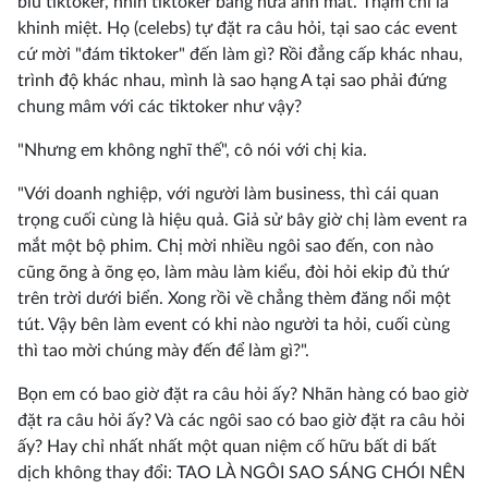
bỉu tiktoker, nhìn tiktoker bằng nửa ánh mắt. Thậm chí là
khinh miệt. Họ (celebs) tự đặt ra câu hỏi, tại sao các event
cứ mời "đám tiktoker" đến làm gì? Rồi đẳng cấp khác nhau,
trình độ khác nhau, mình là sao hạng A tại sao phải đứng
chung mâm với các tiktoker như vậy?
"Nhưng em không nghĩ thế", cô nói với chị kia.
"Với doanh nghiệp, với người làm business, thì cái quan
trọng cuối cùng là hiệu quả. Giả sử bây giờ chị làm event ra
mắt một bộ phim. Chị mời nhiều ngôi sao đến, con nào
cũng õng à õng ẹo, làm màu làm kiểu, đòi hỏi ekip đủ thứ
trên trời dưới biển. Xong rồi về chẳng thèm đăng nổi một
tút. Vậy bên làm event có khi nào người ta hỏi, cuối cùng
thì tao mời chúng mày đến để làm gì?".
Bọn em có bao giờ đặt ra câu hỏi ấy? Nhãn hàng có bao giờ
đặt ra câu hỏi ấy? Và các ngôi sao có bao giờ đặt ra câu hỏi
ấy? Hay chỉ nhất nhất một quan niệm cố hữu bất di bất
dịch không thay đổi: TAO LÀ NGÔI SAO SÁNG CHÓI NÊN