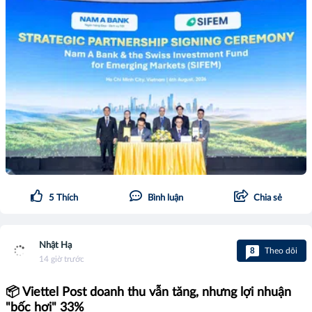
5
Thích
Bình luận
Chia sẻ
Nhật Hạ
8
Theo dõi
14 giờ trước
📦 Viettel Post doanh thu vẫn tăng, nhưng lợi nhuận
"bốc hơi" 33%