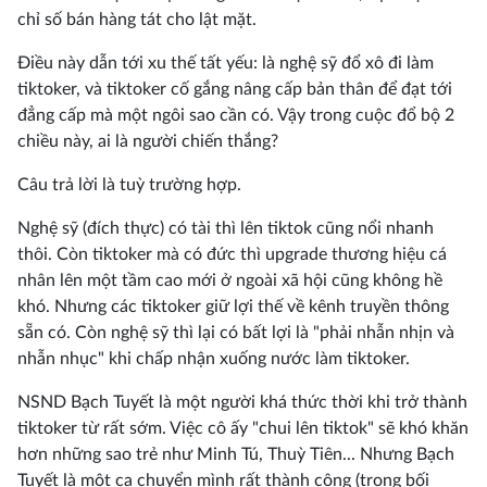
chỉ số bán hàng tát cho lật mặt.
Điều này dẫn tới xu thế tất yếu: là nghệ sỹ đổ xô đi làm
tiktoker, và tiktoker cố gắng nâng cấp bản thân để đạt tới
đẳng cấp mà một ngôi sao cần có. Vậy trong cuộc đổ bộ 2
chiều này, ai là người chiến thắng?
Câu trả lời là tuỳ trường hợp.
Nghệ sỹ (đích thực) có tài thì lên tiktok cũng nổi nhanh
thôi. Còn tiktoker mà có đức thì upgrade thương hiệu cá
nhân lên một tầm cao mới ở ngoài xã hội cũng không hề
khó. Nhưng các tiktoker giữ lợi thế về kênh truyền thông
sẵn có. Còn nghệ sỹ thì lại có bất lợi là "phải nhẫn nhịn và
nhẫn nhục" khi chấp nhận xuống nước làm tiktoker.
NSND Bạch Tuyết là một người khá thức thời khi trở thành
tiktoker từ rất sớm. Việc cô ấy "chui lên tiktok" sẽ khó khăn
hơn những sao trẻ như Minh Tú, Thuỳ Tiên... Nhưng Bạch
Tuyết là một ca chuyển mình rất thành công (trong bối