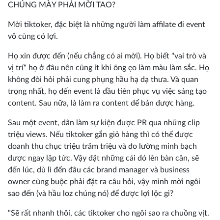
CHÚNG MÀY PHẢI MỜI TAO?
Mời tiktoker, đặc biệt là những người làm affilate đi event
vô cùng có lợi.
Họ xin được đến (nếu chẳng có ai mời). Họ biết "vai trò và
vị trí" họ ở đâu nên cũng ít khi õng ẹo làm màu làm sắc. Họ
không đòi hỏi phải cung phụng hầu hạ dạ thưa. Và quan
trọng nhất, họ đến event là đầu tiên phục vụ việc sáng tạo
content. Sau nữa, là làm ra content để bán được hàng.
Sau một event, dân làm sự kiện được PR qua những clip
triệu views. Nếu tiktoker gắn giỏ hàng thì có thể được
doanh thu chục triệu trăm triệu và đo lường minh bạch
được ngay lập tức. Vậy đặt những cái đó lên bàn cân, sẽ
đến lúc, dù lì đến đâu các brand manager và business
owner cũng buộc phải đặt ra câu hỏi, vậy mình mời ngôi
sao đến (và hầu loz chúng nó) để được lợi lộc gì?
"Sẽ rất nhanh thôi, các tiktoker cho ngôi sao ra chuồng vịt.