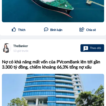
Thích
Bình luận
Chia sẻ
TheBanker
8
Theo dõi
13 giờ trước
Nợ có khả năng mất vốn của PVcomBank lên tới gần
3.300 tỷ đồng, chiếm khoảng 66,3% tổng nợ xấu