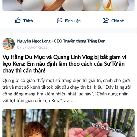
Thích
Bình luận
Chia sẻ
Nguyễn Ngọc Long - CEO Truyền thông Trăng Đen
09:37 08/04/2025
Vụ Hằng Du Mục và Quang Linh Vlog bị bắt giam vì
kẹo Kera: Em nào định làm theo cách của Sư Tử ăn
chay thì cẩn thận!
Qua giờ, cô giáo thấy một số trang điện tử giải trí, dành cho giới
trẻ và một số kênh tiktok bắt đầu chạy tin bài kiểu "Đây là người
cộng đồng mạng tìm kiếm nhiều nhất lúc này", "Chân dung nhân
vật lột trần gian dối kẹo Kera" v.v......