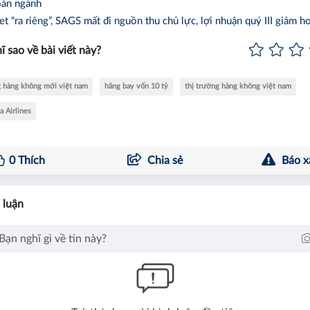
oàn ngành
et “ra riêng”, SAGS mất đi nguồn thu chủ lực, lợi nhuận quý III giảm 
ĩ sao về bài viết này?
 hàng không mới việt nam
hãng bay vốn 10 tỷ
thị trường hàng không việt nam
a Airlines
0
Thích
Chia sẻ
Báo x
 luận