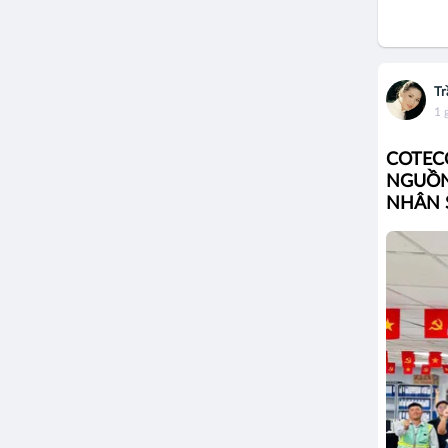
Tr
1 
COTEC
NGUỒN
NHÂN 