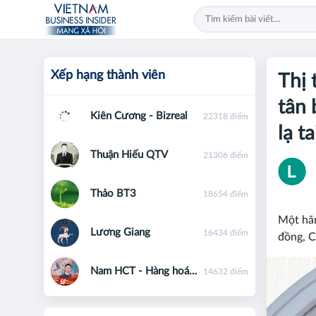
Xếp hạng thành viên
Thị 
tân 
Kiên Cương - Bizreal
22318 điểm
lạ t
Thuận Hiếu QTV
21306 điểm
Thảo BT3
18654 điểm
Một hãn
Lương Giang
16434 điểm
đồng, C
Nam HCT - Hàng hoá phái sinh - 0867091553
14632 điểm