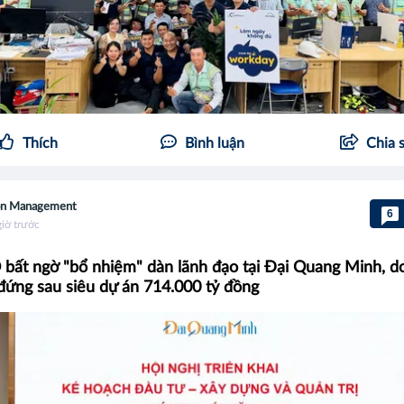
Thích
Bình luận
Chia 
on Management
6
giờ trước
ất ngờ "bổ nhiệm" dàn lãnh đạo tại Đại Quang Minh, d
đứng sau siêu dự án 714.000 tỷ đồng