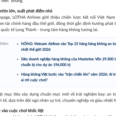
t tiền” khủng.
nhìn lớn, xuất phát điểm nhỏ
npage, LOTHA Airlines giới thiệu chiến lược kết nối Việt Nam
âm tài chính hàng đầu thế giới, đồng thời gắn định hướng phát t
 quốc tế Long Thành - trung tâm hàng không tương lai.
thêm:
NÓNG: Vietnam Airlines vào Top 25 hãng hàng không an t
nhất thế giới 2026
Siêu doanh nghiệp hàng không của Masterise: Vốn 29.300 t
chuẩn bị cho dự án 196.000 tỷ
Hàng không Việt bước vào “trận chiến lớn” năm 2026: Ai trụ
ai rời cuộc chơi?
t mục tiêu xây dựng chuẩn mực mới về trải nghiệm bay: an t
nh tế, dựa trên đội ngũ nhân sự trẻ, chuyên nghiệp và giàu nhiệt 
 vào cuộc chơi khốc liệt