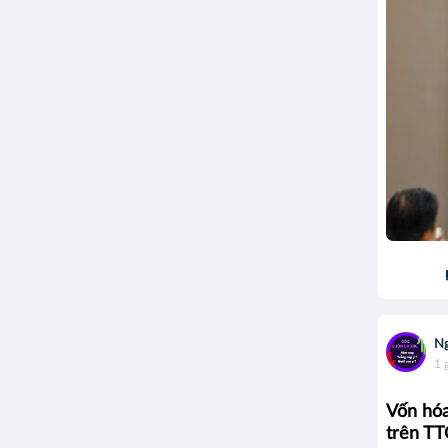
Ng
1 
Vốn hóa
trên TT