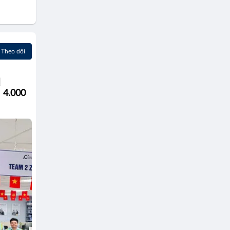
Theo dõi
Ị
4.000