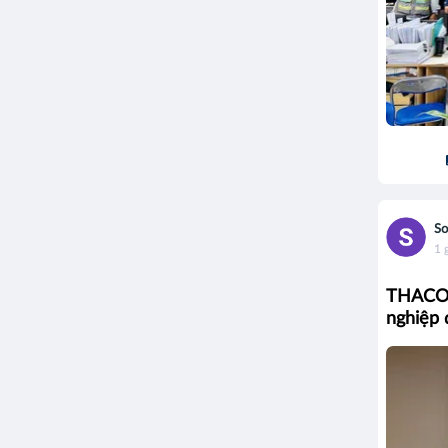
S
1 
THACO b
nghiệp 