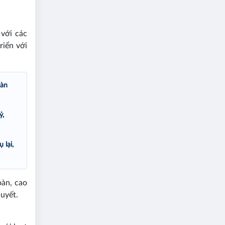
 với các
riển với
oàn
ỷ,
 lại,
oàn, cao
huyết.