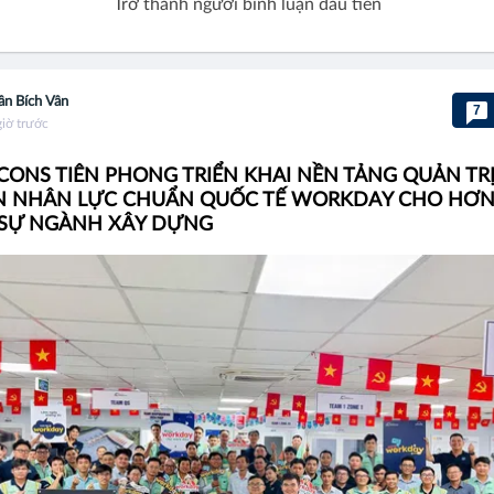
Trở thành người bình luận đầu tiên
ần Bích Vân
7
giờ trước
CONS TIÊN PHONG TRIỂN KHAI NỀN TẢNG QUẢN TR
 NHÂN LỰC CHUẨN QUỐC TẾ WORKDAY CHO HƠN 
SỰ NGÀNH XÂY DỰNG