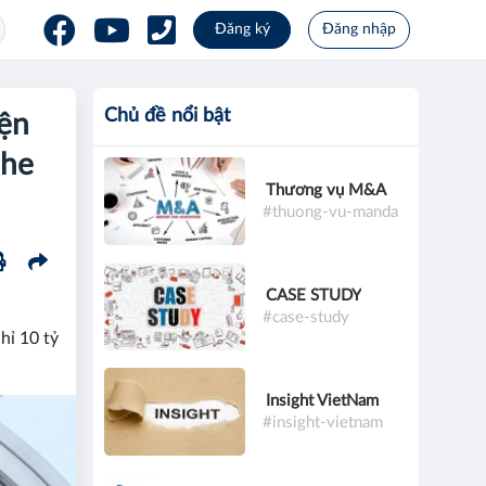
Đăng ký
Đăng nhập
Chủ đề nổi bật
iện
ghe
Thương vụ M&A
#thuong-vu-manda
CASE STUDY
#case-study
hỉ 10 tỷ
Insight VietNam
#insight-vietnam