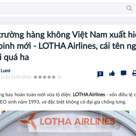
trường hàng không Việt Nam xuất h
binh mới - LOTHA Airlines, cái tên n
ai quá ha
Lumi
0
11:23 13/01/2026
(0)
g bay hoàn toàn mới vừa lộ diện:
LOTHA Airlines
- vốn điều lệ c
EO sinh năm 1993, và đặc biệt không có đại gia chống lưng.