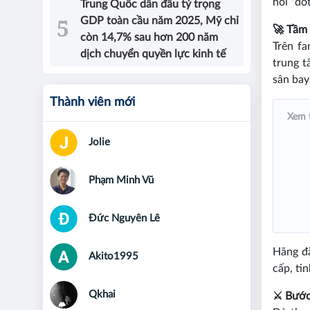
hỏi “đố
Trung Quốc dẫn đầu tỷ trọng
GDP toàn cầu năm 2025, Mỹ chỉ
🚀 Tầm 
còn 14,7% sau hơn 200 năm
Trên fa
dịch chuyển quyền lực kinh tế
trung t
sân bay
Thành viên mới
Xem 
Jolie
Phạm Minh Vũ
Đức Nguyên Lê
Hãng đặ
Akito1995
cấp, ti
Qkhai
⚔️ Bước