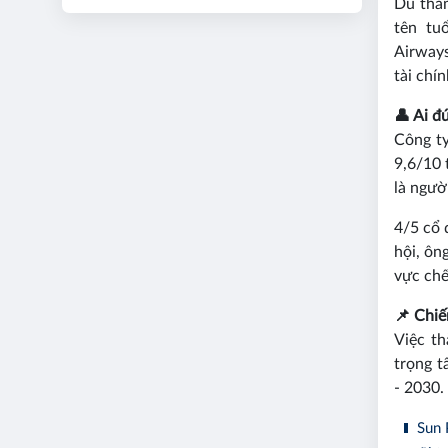
Dù tham
tên tu
Airways
tài chí
👤 Ai đ
Công t
9,6/10 
là ngườ
4/5 cổ 
hội, ôn
vực chế
📌 Chiế
Việc t
trọng t
- 2030.
Sun 