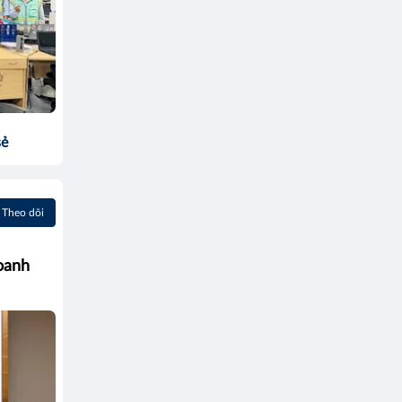
sẻ
Theo dõi
oanh