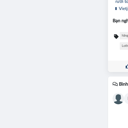
rưỡi t
Vietj
Bạn ngh
hãng
Loth
Bình