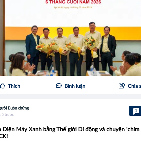
Thích
Bình luận
Chia 
ười Buôn chứng
1
giờ trước
 Điện Máy Xanh bằng Thế giới Di động và chuyện 'chim 
CK!