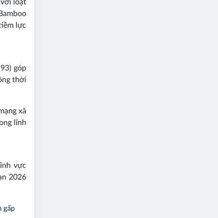
với loạt
 Bamboo
tiềm lực
93) góp
ồng thời
 mạng xã
ong lĩnh
ĩnh vực
oạn 2026
n gấp