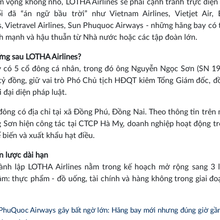
 vọng không nhỏ, LOTHA Airlines sẽ phải cạnh tranh trực diện 
ổi đã “án ngữ bầu trời” như Vietnam Airlines, Vietjet Air,
, Vietravel Airlines, Sun Phuquoc Airways - những hãng bay có 
nh mạnh và hậu thuẫn từ Nhà nước hoặc các tập đoàn lớn.
ứng sau LOTHA Airlines?
y có 5 cổ đông cá nhân, trong đó ông Nguyễn Ngọc Sơn (SN 19
tỷ đồng, giữ vai trò Phó Chủ tịch HĐQT kiêm Tổng Giám đốc, đ
i đại diện pháp luật.
đông có địa chỉ tại xã Đồng Phú, Đồng Nai. Theo thông tin trên
g Sơn hiện công tác tại CTCP Hà Mỵ, doanh nghiệp hoạt động tr
 biến và xuất khẩu hạt điều.
n lược dài hạn
hành lập LOTHA Airlines nằm trong kế hoạch mở rộng sang 3 l
âm: thực phẩm - đồ uống, tài chính và hàng không trong giai đ
PhuQuoc Airways gây bất ngờ lớn: Hãng bay mới nhưng đúng giờ gầ