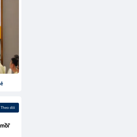
sẻ
Theo dõi
mồi'