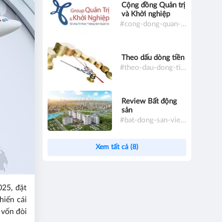
Cộng đồng Quản trị
và Khởi nghiệp
#cong-dong-quan-tri-va-khoi-nghiep
Theo dấu dòng tiền
#theo-dau-dong-tien
Review Bất động
sản
#bat-dong-san-viet-nam
Xem tất cả (8)
25, đặt
hiến cái
 vốn đòi