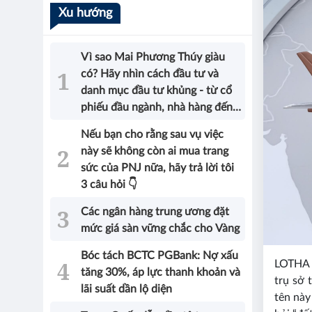
Xu hướng
Vì sao Mai Phương Thúy giàu
có? Hãy nhìn cách đầu tư và
danh mục đầu tư khủng - từ cổ
phiếu đầu ngành, nhà hàng đến
bất động sản của Hoa hậu sẽ có
Nếu bạn cho rằng sau vụ việc
được câu trả lời!
này sẽ không còn ai mua trang
sức của PNJ nữa, hãy trả lời tôi
3 câu hỏi 👇
Các ngân hàng trung ương đặt
mức giá sàn vững chắc cho Vàng
Bóc tách BCTC PGBank: Nợ xấu
LOTHA 
tăng 30%, áp lực thanh khoản và
trụ sở 
lãi suất dần lộ diện
tên này