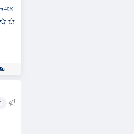
hơn 40%
ấu