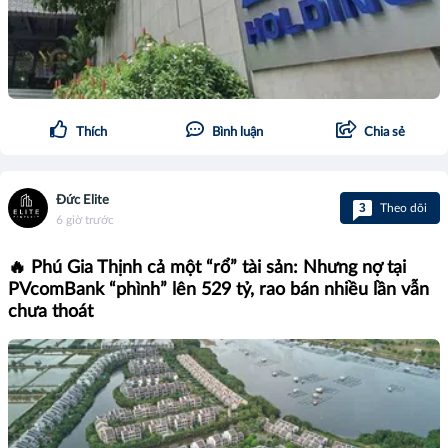
Thích
Bình luận
Chia sẻ
Đức Elite
3
Theo dõi
6 giờ trước
🔥 Phú Gia Thịnh cả một “rổ” tài sản: Nhưng nợ tại
PVcomBank “phình” lên 529 tỷ, rao bán nhiều lần vẫn
chưa thoát