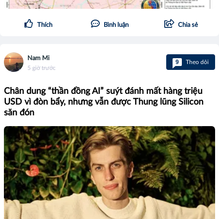
Thích
Bình luận
Chia sẻ
Nam Mi
9
Theo dõi
5 giờ trước
Chân dung “thần đồng AI” suýt đánh mất hàng triệu
USD vì đòn bẩy, nhưng vẫn được Thung lũng Silicon
săn đón