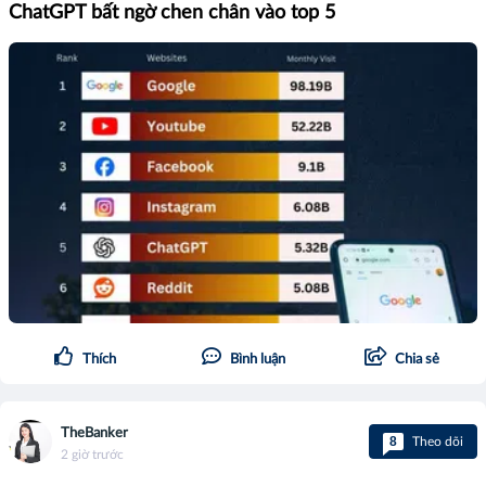
ChatGPT bất ngờ chen chân vào top 5
Thích
Bình luận
Chia sẻ
TheBanker
8
Theo dõi
2 giờ trước