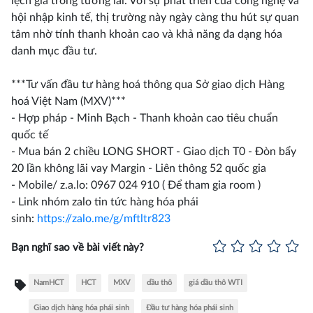
lệch giá trong tương lai. Với sự phát triển của công nghệ và
hội nhập kinh tế, thị trường này ngày càng thu hút sự quan
tâm nhờ tính thanh khoản cao và khả năng đa dạng hóa
danh mục đầu tư.
***Tư vấn đầu tư hàng hoá thông qua Sở giao dịch Hàng
hoá Việt Nam (MXV)***
- Hợp pháp - Minh Bạch - Thanh khoản cao tiêu chuẩn
quốc tế
- Mua bán 2 chiều LONG SHORT - Giao dịch T0 - Đòn bẩy
20 lần không lãi vay Margin - Liên thông 52 quốc gia
- Mobile/ z.a.lo: 0967 024 910 ( Để tham gia room )
- Link nhóm zalo tin tức hàng hóa phái
sinh:
https://zalo.me/g/mftltr823
Bạn nghĩ sao về bài viết này?
NamHCT
HCT
MXV
dầu thô
giá dầu thô WTI
Giao dịch hàng hóa phái sinh
Đầu tư hàng hóa phái sinh