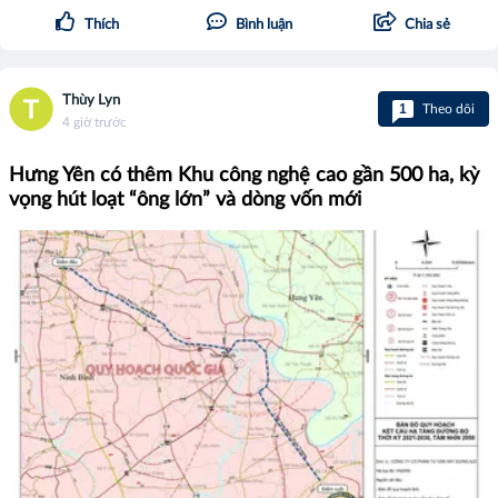
Thích
Bình luận
Chia sẻ
Thùy Lyn
1
Theo dõi
4 giờ trước
Hưng Yên có thêm Khu công nghệ cao gần 500 ha, kỳ
vọng hút loạt “ông lớn” và dòng vốn mới