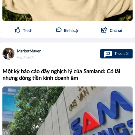
Thích
Bình luận
Chia sẻ
MarketMaven
12
Theo dõi
6 giờ trước
Một kỳ báo cáo đầy nghịch lý của Samland: Có lãi
nhưng dòng tiền kinh doanh âm