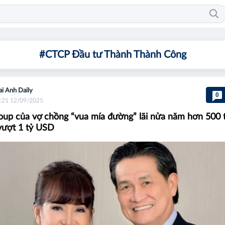
#CTCP Đầu tư Thành Thành Công
i Anh Daily
0
:21 12/09/2025
up của vợ chồng “vua mía đường” lãi nửa năm hơn 500 t
 vượt 1 tỷ USD