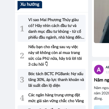
Xu hướng
Vì sao Mai Phương Thúy giàu
có? Hãy nhìn cách đầu tư và
danh mục đầu tư khủng - từ cổ
phiếu đầu ngành, nhà hàng đến
bất động sản của Hoa hậu sẽ có
Nếu bạn cho rằng sau vụ việc
được câu trả lời!
này sẽ không còn ai mua trang
sức của PNJ nữa, hãy trả lời tôi
3 câu hỏi 👇
Al
12
Bóc tách BCTC PGBank: Nợ xấu
tăng 30%, áp lực thanh khoản và
Năm ng
lãi suất dần lộ diện
Năm ngoá
năm 2020
Các ngân hàng trung ương đặt
đồng.
mức giá sàn vững chắc cho Vàng