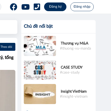
Đăng ký
Đăng nhập
Chủ đề nổi bật
Thương vụ M&A
Theo dõi
#thuong-vu-manda
ỷ, tổng
CASE STUDY
#case-study
Insight VietNam
#insight-vietnam