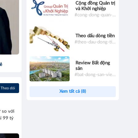
Cộng đồng Quản trị
và Khởi nghiệp
#cong-dong-quan-tri-va-khoi-nghiep
Theo dấu dòng tiền
#theo-dau-dong-tien
Review Bất động
sẻ
sản
#bat-dong-san-viet-nam
Theo dõi
Xem tất cả (8)
 so với
ỉ 99 tỷ