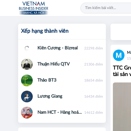
Xếp hạng thành viên
Kiên Cương - Bizreal
22298 điểm
Ma
15
Thuận Hiếu QTV
21306 điểm
TTC Gro
tài sản
Thảo BT3
18654 điểm
Lương Giang
16434 điểm
Nam HCT - Hàng hoá phái sinh - 0867091553
14612 điểm