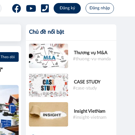
Đăng ký
Đăng nhập
Chủ đề nổi bật
Thương vụ M&A
Theo dõi
#thuong-vu-manda
i"
CASE STUDY
#case-study
Insight VietNam
#insight-vietnam