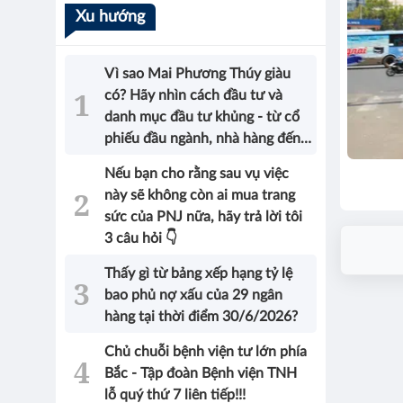
Xu hướng
Vì sao Mai Phương Thúy giàu
có? Hãy nhìn cách đầu tư và
danh mục đầu tư khủng - từ cổ
phiếu đầu ngành, nhà hàng đến
bất động sản của Hoa hậu sẽ có
Nếu bạn cho rằng sau vụ việc
được câu trả lời!
này sẽ không còn ai mua trang
sức của PNJ nữa, hãy trả lời tôi
3 câu hỏi 👇
Thấy gì từ bảng xếp hạng tỷ lệ
bao phủ nợ xấu của 29 ngân
hàng tại thời điểm 30/6/2026?
Chủ chuỗi bệnh viện tư lớn phía
Bắc - Tập đoàn Bệnh viện TNH
lỗ quý thứ 7 liên tiếp!!!