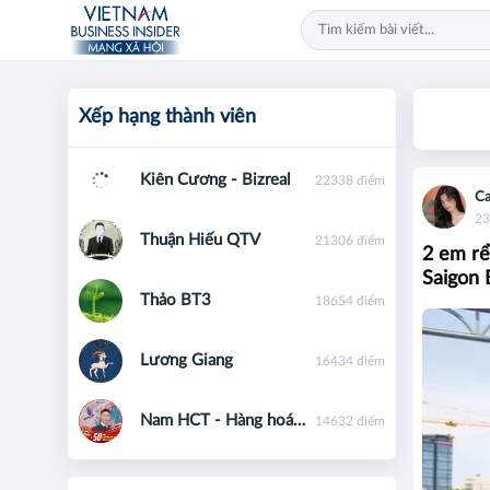
Xếp hạng thành viên
Kiên Cương - Bizreal
22338 điểm
Ca
23
Thuận Hiếu QTV
21306 điểm
2 em rể
Saigon 
Thảo BT3
18654 điểm
Lương Giang
16434 điểm
Nam HCT - Hàng hoá phái sinh - 0867091553
14632 điểm