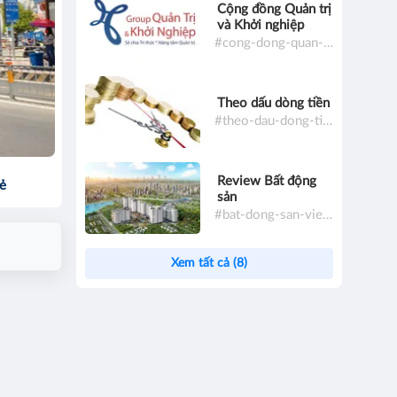
Cộng đồng Quản trị
và Khởi nghiệp
#cong-dong-quan-tri-va-khoi-nghiep
Theo dấu dòng tiền
#theo-dau-dong-tien
Review Bất động
sẻ
sản
#bat-dong-san-viet-nam
Xem tất cả (8)