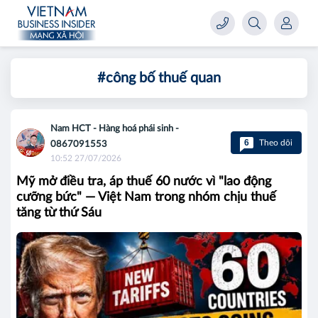
#công bố thuế quan
Nam HCT - Hàng hoá phái sinh -
6
Theo dõi
0867091553
10:52 27/07/2026
Mỹ mở điều tra, áp thuế 60 nước vì "lao động
cưỡng bức" — Việt Nam trong nhóm chịu thuế
tăng từ thứ Sáu