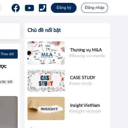
Đăng ký
Đăng nhập
Chủ đề nổi bật
Thương vụ M&A
Theo dõi
#thuong-vu-manda
ược
CASE STUDY
ước tới
#case-study
Insight VietNam
#insight-vietnam