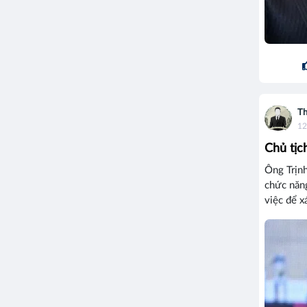
Th
12
Chủ tịc
Ông Trịnh
chức năng
việc để x