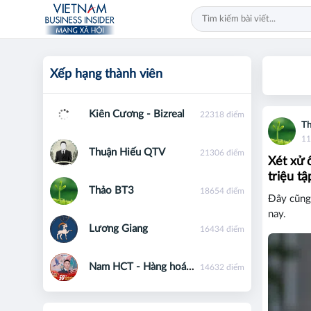
Xếp hạng thành viên
Kiên Cương - Bizreal
22318 điểm
Th
11
Thuận Hiếu QTV
21306 điểm
Xét xử 
triệu t
Thảo BT3
18654 điểm
Đây cũng 
nay.
Lương Giang
16434 điểm
Nam HCT - Hàng hoá phái sinh - 0867091553
14632 điểm