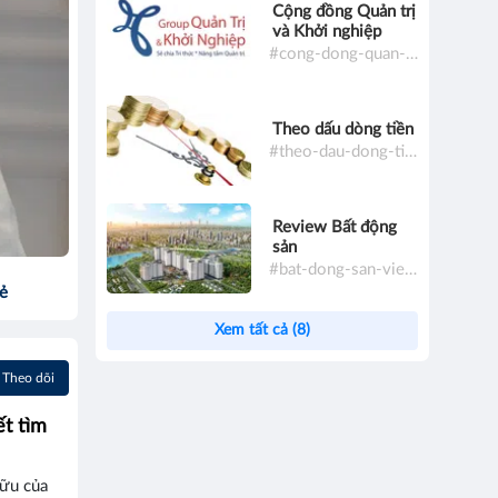
Cộng đồng Quản trị
và Khởi nghiệp
#cong-dong-quan-tri-va-khoi-nghiep
Theo dấu dòng tiền
#theo-dau-dong-tien
Review Bất động
sản
#bat-dong-san-viet-nam
sẻ
Xem tất cả (8)
Theo dõi
ết tìm
hữu của