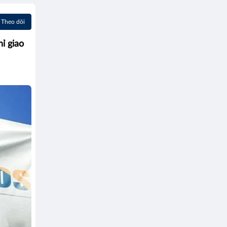
Theo dõi
ỉ giao