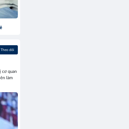
sẻ
Theo dõi
ị cơ quan
lên làm