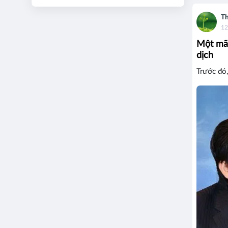
Th
12
Một mã 
dịch
Trước đó