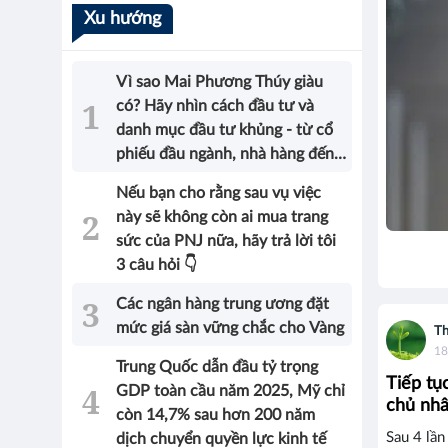
Xu hướng
Vì sao Mai Phương Thúy giàu
có? Hãy nhìn cách đầu tư và
danh mục đầu tư khủng - từ cổ
phiếu đầu ngành, nhà hàng đến
bất động sản của Hoa hậu sẽ có
Nếu bạn cho rằng sau vụ việc
được câu trả lời!
này sẽ không còn ai mua trang
sức của PNJ nữa, hãy trả lời tôi
3 câu hỏi 👇
Các ngân hàng trung ương đặt
mức giá sàn vững chắc cho Vàng
Th
18
Trung Quốc dẫn đầu tỷ trọng
Tiếp tụ
GDP toàn cầu năm 2025, Mỹ chỉ
chủ nh
còn 14,7% sau hơn 200 năm
Sau 4 lần
dịch chuyển quyền lực kinh tế