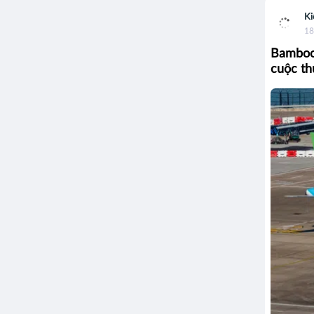
Ki
18
Bamboo 
cuộc thu