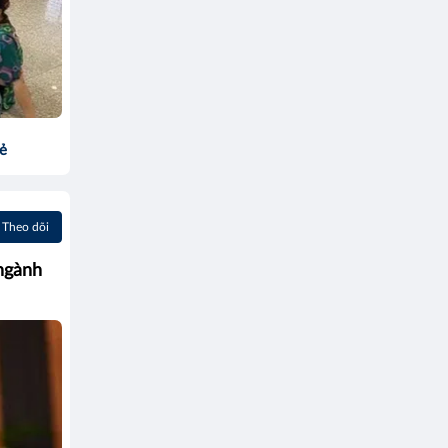
sẻ
Theo dõi
 ngành