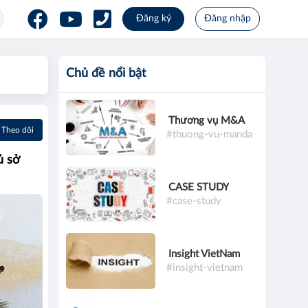
Đăng ký
Đăng nhập
Chủ đề nổi bật
Thương vụ M&A
Theo dõi
#thuong-vu-manda
ủ sở
CASE STUDY
#case-study
Insight VietNam
#insight-vietnam