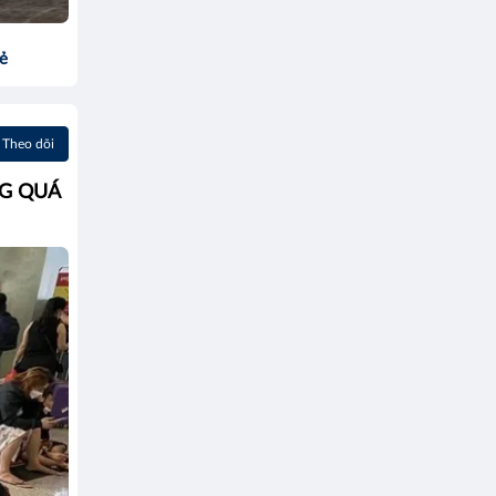
sẻ
Theo dõi
G QUÁ