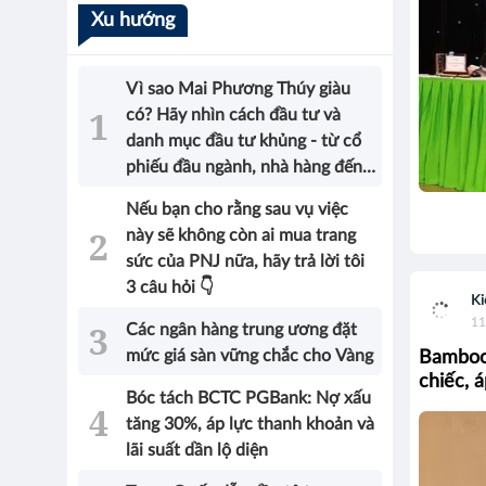
Xu hướng
Vì sao Mai Phương Thúy giàu
có? Hãy nhìn cách đầu tư và
danh mục đầu tư khủng - từ cổ
phiếu đầu ngành, nhà hàng đến
bất động sản của Hoa hậu sẽ có
Nếu bạn cho rằng sau vụ việc
được câu trả lời!
này sẽ không còn ai mua trang
sức của PNJ nữa, hãy trả lời tôi
3 câu hỏi 👇
Ki
11
Các ngân hàng trung ương đặt
mức giá sàn vững chắc cho Vàng
Bamboo 
chiếc, 
Bóc tách BCTC PGBank: Nợ xấu
tăng 30%, áp lực thanh khoản và
lãi suất dần lộ diện