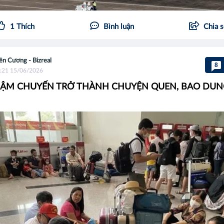
1
Thích
Bình luận
Chia 
ên Cương - Bizreal
8
:21 15/06/2026
HẬM CHUYẾN TRỞ THÀNH CHUYỆN QUEN, BAO DUN