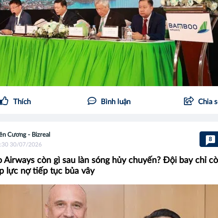
Thích
Bình luận
Chia 
ên Cương - Bizreal
8
:30 30/07/2026
Airways còn gì sau làn sóng hủy chuyến? Đội bay chỉ cò
áp lực nợ tiếp tục bủa vây