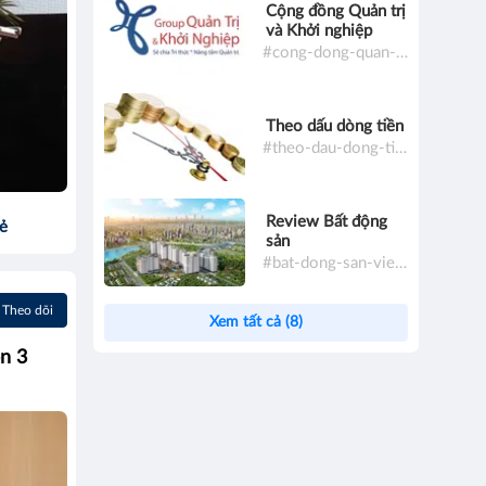
Cộng đồng Quản trị
và Khởi nghiệp
#cong-dong-quan-tri-va-khoi-nghiep
Theo dấu dòng tiền
#theo-dau-dong-tien
Review Bất động
sẻ
sản
#bat-dong-san-viet-nam
Theo dõi
Xem tất cả (8)
n 3