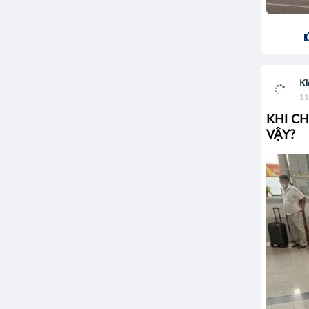
Ki
11
KHI C
VẬY?