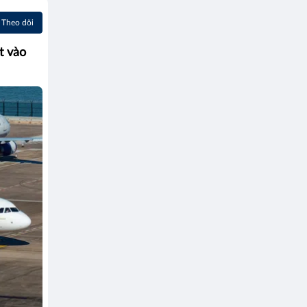
Theo dõi
t vào