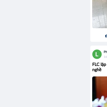
Ph
16
FLC lập
nghề