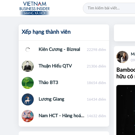
Xếp hạng thành viên
Kiên Cương - Bizreal
22298 điểm
M
09
Thuận Hiếu QTV
21306 điểm
Bamboo 
hữu có 
Thảo BT3
18654 điểm
Lương Giang
16434 điểm
Nam HCT - Hàng hoá phái sinh - 0867091553
14632 điểm