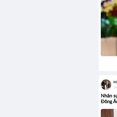
M
14
Nhân sự
Đông Â