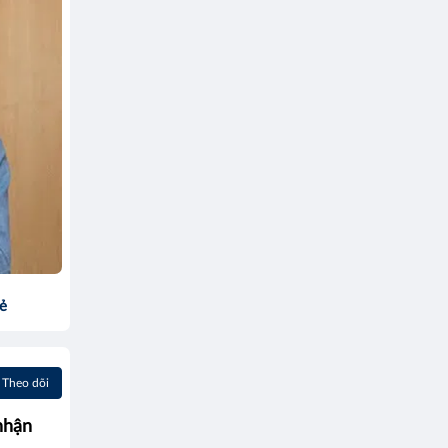
sẻ
Theo dõi
nhận