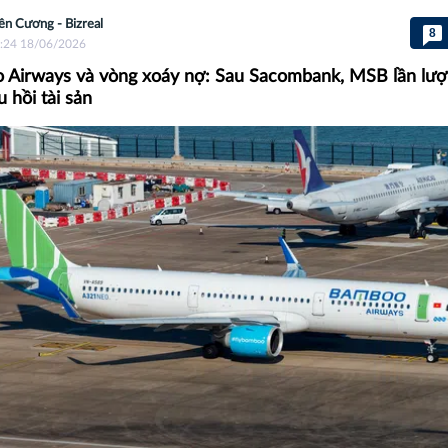
ên Cương - Bizreal
8
:24 18/06/2026
Airways và vòng xoáy nợ: Sau Sacombank, MSB lần lượ
 hồi tài sản