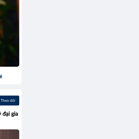
sẻ
Theo dõi
 đại gia