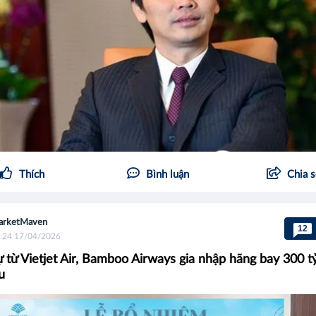
Thích
Bình luận
Chia 
arketMaven
12
:24 17/04/2026
 từ Vietjet Air, Bamboo Airways gia nhập hãng bay 300 tỷ
u