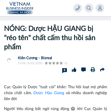
NÓNG: Dược HẬU GIANG bị
"réo tên" chất cấm thu hồi sản
phẩm
Kiên Cương - Bizreal
13:08 16/01/2026
(0)
8
Cục Quản lý Dược “tuýt còi” khẩn: Thu hồi loạt mỹ phẩm
chứa chất cấm
, Dược Hậu Giang
và nhiều doanh nghiệp
liên đới
Người tiêu dùng bất ngờ rúng động 😱 khi Cục Quản lý