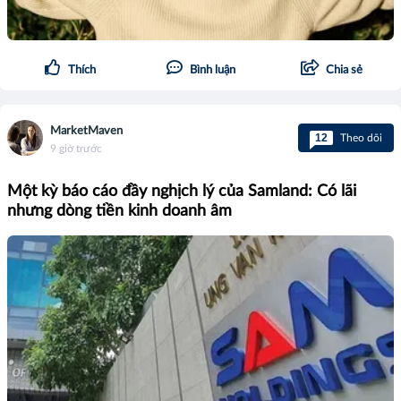
Thích
Bình luận
Chia sẻ
MarketMaven
12
Theo dõi
9 giờ trước
Một kỳ báo cáo đầy nghịch lý của Samland: Có lãi
nhưng dòng tiền kinh doanh âm