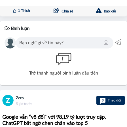
1
Thích
Chia sẻ
Báo xấu
Bình luận
Trở thành người bình luận đầu tiên
Zero
0
Theo dõi
5 giờ trước
Google vẫn “vô đối” với 98,19 tỷ lượt truy cập,
ChatGPT bất ngờ chen chân vào top 5