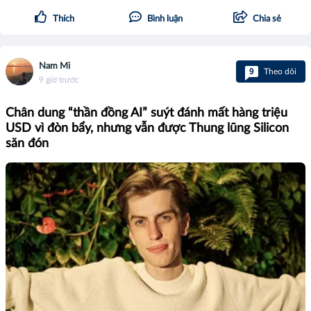
Thích
Bình luận
Chia sẻ
Nam Mi
9
Theo dõi
9 giờ trước
Chân dung “thần đồng AI” suýt đánh mất hàng triệu
USD vì đòn bẩy, nhưng vẫn được Thung lũng Silicon
săn đón