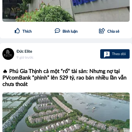
Thích
Bình luận
Chia sẻ
Đức Elite
3
Theo dõi
9 giờ trước
🔥 Phú Gia Thịnh cả một “rổ” tài sản: Nhưng nợ tại
PVcomBank “phình” lên 529 tỷ, rao bán nhiều lần vẫn
chưa thoát