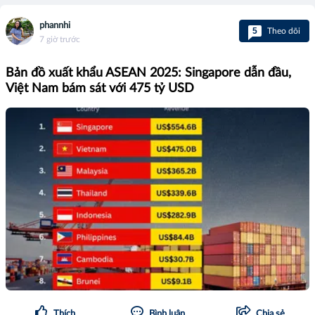
phannhi
5
Theo dõi
7 giờ trước
Bản đồ xuất khẩu ASEAN 2025: Singapore dẫn đầu,
Việt Nam bám sát với 475 tỷ USD
Thích
Bình luận
Chia sẻ