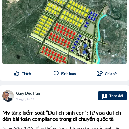
Thích
Bình luận
Chia sẻ
Gary Duc Tran
1
Theo dõi
1 ngày trước
Mỹ tăng kiểm soát “Du lịch sinh con”: Từ visa du lịch
đến bài toán compliance trong di chuyển quốc tế
Ngày 6/8/2026, Tổng thống Donald Trump ký hai sắc lệnh liên