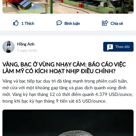
1
Thích
Bình luận
Chia sẻ
Hồng Anh
0
Theo dõi
1 ngày trước
VÀNG, BẠC Ở VÙNG NHẠY CẢM: BÁO CÁO VIỆC
LÀM MỸ CÓ KÍCH HOẠT NHỊP ĐIỀU CHỈNH?
Vàng và bạc tiếp tục duy trì đà tăng mạnh trong phiên cuối tuần,
mở cửa với một khoảng gap tăng và giao dịch quanh vùng đỉnh
mới. Vàng kỳ hạn tháng 12 có thời điểm quanh 4.379 USD/ounce,
trong khi bạc kỳ hạn tháng 9 tiến sát 65 USD/ounce.