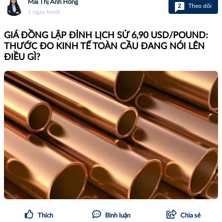
Mai Thị Ánh Hồng
2
Theo dõi
1 ngày trước
GIÁ ĐỒNG LẬP ĐỈNH LỊCH SỬ 6,90 USD/POUND:
THƯỚC ĐO KINH TẾ TOÀN CẦU ĐANG NÓI LÊN
ĐIỀU GÌ?
Thích
Bình luận
Chia sẻ