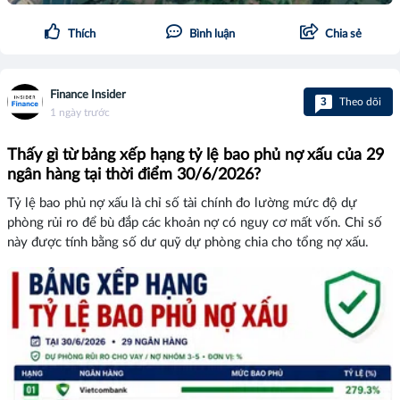
Thích
Bình luận
Chia sẻ
Finance Insider
3
Theo dõi
1 ngày trước
Thấy gì từ bảng xếp hạng tỷ lệ bao phủ nợ xấu của 29
ngân hàng tại thời điểm 30/6/2026?
Tỷ lệ bao phủ nợ xấu là chỉ số tài chính đo lường mức độ dự
phòng rủi ro để bù đắp các khoản nợ có nguy cơ mất vốn. Chỉ số
này được tính bằng số dư quỹ dự phòng chia cho tổng nợ xấu.