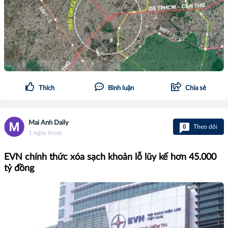
Thích
Bình luận
Chia sẻ
Mai Anh Daily
0
Theo dõi
1 ngày trước
EVN chính thức xóa sạch khoản lỗ lũy kế hơn 45.000
tỷ đồng