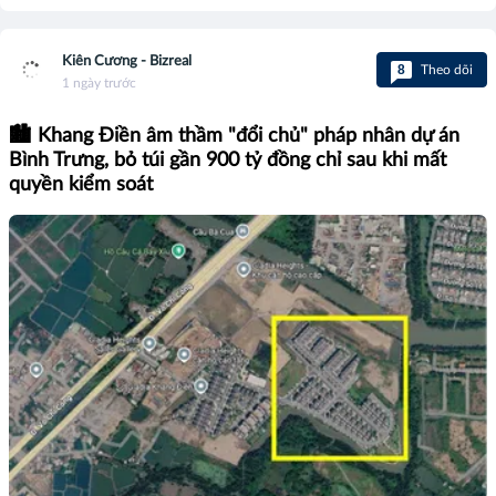
Kiên Cương - Bizreal
8
Theo dõi
1 ngày trước
🏙️ Khang Điền âm thầm "đổi chủ" pháp nhân dự án
Bình Trưng, bỏ túi gần 900 tỷ đồng chỉ sau khi mất
quyền kiểm soát