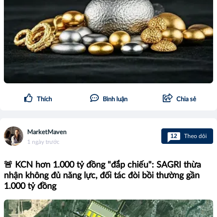
Thích
Bình luận
Chia sẻ
MarketMaven
12
Theo dõi
1 ngày trước
🚨 KCN hơn 1.000 tỷ đồng "đắp chiếu": SAGRI thừa
nhận không đủ năng lực, đối tác đòi bồi thường gần
1.000 tỷ đồng