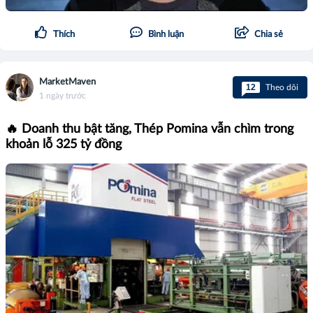
Thích
Bình luận
Chia sẻ
MarketMaven
12
Theo dõi
1 ngày trước
🔥 Doanh thu bật tăng, Thép Pomina vẫn chìm trong
khoản lỗ 325 tỷ đồng